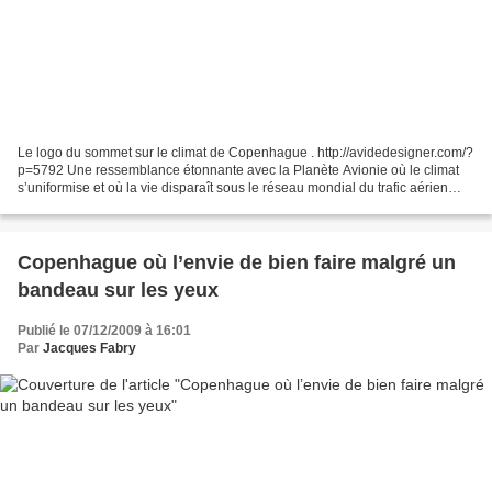
Le logo du sommet sur le climat de Copenhague . http://avidedesigner.com/?
p=5792 Une ressemblance étonnante avec la Planète Avionie où le climat
s’uniformise et où la vie disparaît sous le réseau mondial du trafic aérien
démesuré. « Ma conclusion est...
Copenhague où l’envie de bien faire malgré un
bandeau sur les yeux
Publié le 07/12/2009 à 16:01
Par
Jacques Fabry