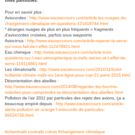
fines particules.
Pour en savoir plus :
Aviocordes :
http://www.eauseccours.com/article-les-nuages-du-
changement-climatique-en-questions-121418744.html
* étranges nuages de plus en plus fréquents = fragments
d’aviocordes croisées, parfois sous waypoints
Aviocirrus :
http://www.eauseccours.com/article-reperer-la-serre-
qui-nous-fait-de-l-effet-112478921.html
Eau chimique :
http://www.eauseccours.com/article-trois-
questions-sur-l-eau-atmospherique-le-trafic-aerien-et-l-effet-de-
serre-119114861.html
Les climatonaïfs :
http://www.eauseccours.com/2014/11/hulot-
hollande-climato-naifs-en-1ere-ligne-pour-cop-21-paris-2015.html
Désorientation des abeilles :
http://www.eauseccours.com/2014/08/regarder-les-fourmis-
volantes-pour-comprendre-la-desorientation-des-abeilles.html
Pollution de l’air 2011 par particules des rejets des avions, ça a
beaucoup empiré depuis :
http://www.eauseccours.com/article-
alerte-pollution-air-orange-l-aviocorde-de-particules-
66024726.html
#chemtrails contrails cotras
#changement climatique