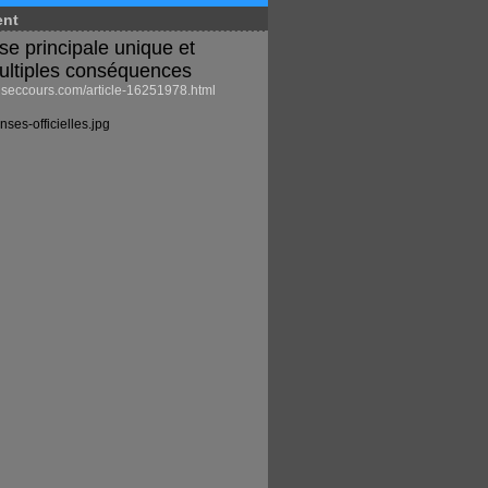
ent
se principale unique et
ultiples conséquences
eccours.com/article-16251978.html