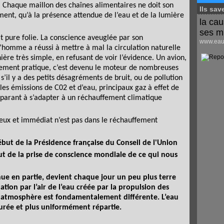
. Chaque maillon des chaînes alimentaires ne doit son
Ils sav
ment, qu’à la présence attendue de l’eau et de la lumière
la cau
ses m
t pure folie. La conscience aveuglée par son
www.eaus
 l’homme a réussi à mettre à mal la circulation naturelle
ière très simple, en refusant de voir l’évidence. Un avion,
tellement pratique, c’est devenu le moteur de nombreuses
s’il y a des petits désagréments de bruit, ou de pollution
 les émissions de C02 et d’eau, principaux gaz à effet de
éparant à s’adapter à un réchauffement climatique
cieux et immédiat n’est pas dans le réchauffement
but de la Présidence fr
ançaise du Conseil de l'Union
but de la prise de conscience mondiale de ce qui nous
ue en partie, devient chaque jour un peu plus terre
lation par l’air de l’eau créée par la propulsion des
 l'atmosphère est fondamentalement différente. L’eau
turée et plus uniformément répartie.