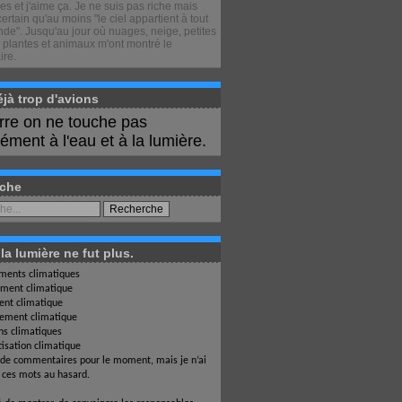
s et j'aime ça. Je ne suis pas riche mais
certain qu'au moins "le ciel appartient à tout
de". Jusqu'au jour où nuages, neige, petites
 plantes et animaux m'ont montré le
ire.
déjà trop d'avions
erre on ne touche pas
ment à l'eau et à la lumière.
che
a lumière ne fut plus.
ents climatiques
ment climatique
nt climatique
ement climatique
ons climatiques
isation climatique
 de commentaires pour le moment, mais je n’ai
i ces mots au hasard.