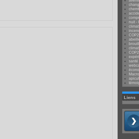
avenir
chang
chemtr
accid
compr
nuit -
clima
incend
COP2
abeill
brouil
climat
COP2
expér
santé
webca
écon
Macr
apicul
témoi
Liens