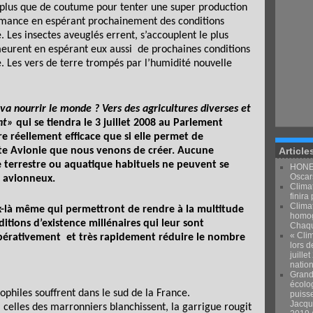
t plus que de coutume pour tenter une super production
rmance en espérant prochainement des conditions
. Les insectes aveuglés errent, s’accouplent le plus
meurent en espérant eux aussi
de prochaines conditions
e. Les vers de terre trompés par l’humidité nouvelle
va nourrir le monde ? Vers des agricultures diverses et
nt
»
qui se tiendra le 3 juillet 2008 au Parlement
e réellement efficace que si elle permet de
nète Avionie que nous venons de créer. Aucune
Article
e terrestre ou aquatique habituels ne peuvent se
HONEY
Oscars
 avionneux.
Climat
finira 
Clima
-là même qui permettront de rendre à la multitude
homog
ditions d’existence millénaires qui leur sont
Chaqu
« Clim
impérativement
et très rapidement réduire le nombre
lors d
juille
natio
Grand
écolo
iophiles souffrent dans le sud de la France.
puiss
Jacqu
, celles des marronniers blanchissent, la garrigue rougit