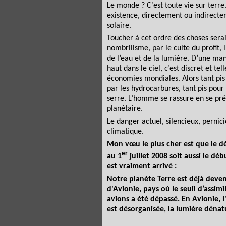
Le monde ? C’est toute vie sur terre
existence, directement ou indirecte
solaire.
Toucher à cet ordre des choses serai
nombrilisme, par le culte du profit,
de l’eau et de la lumière. D’une man
haut dans le ciel, c’est discret et 
économies mondiales. Alors tant pis 
par les hydrocarbures, tant pis pour
serre. L’homme se rassure en se pr
planétaire.
Le danger actuel, silencieux, perni
climatique.
Mon vœu le plus cher est que le dé
er
au 1
juillet 2008 soit aussi le dé
est vraiment arrivé :
Notre planète Terre est déjà deven
d'Avionie, pays où le seuil d’assimi
avions a été dépassé. En Avionie,
est désorganisée, la lumière déna