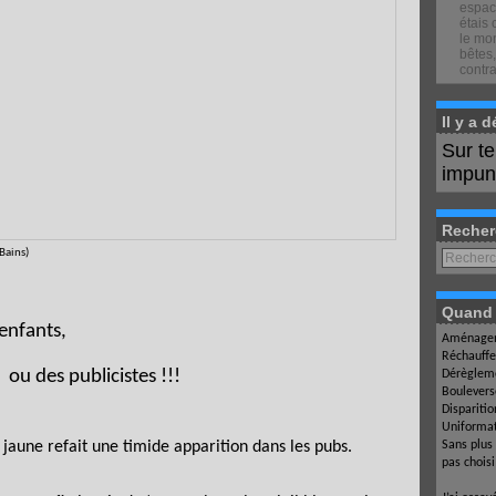
espace
étais 
le mon
bêtes,
contra
Il y a 
Sur t
impuné
Recher
Bains)
Quand l
 enfants,
Aménagem
Réchauffe
ou des publicistes !!!
Dérègleme
Boulevers
Dispariti
Uniformat
Sans plus
il jaune refait une timide apparition dans les pubs.
pas chois