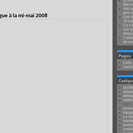
2019 
Macron
Vers u
géo-i
ue à la mi-mai 2008
Une é
28 jui
Ce n’e
vue au
débou
Compr
de nu
Pages
Links
vacan
Catégo
socié
dispar
dérèg
météo
(25)
biodiv
dange
La Sai
mont
touri
lumièr