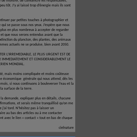
é de montrer, de convaincre les responsables,
 peu tôt. J’y ai laissé trop d’énergie mais ils sont
ntinuer par petites touches à photographier et
e qui se passe sous nos yeux. J’espère que nous
 plus en plus nombreux à accepter de regarder
e et que nous serons entendus avant que la
xtinction du plancton, des plantes, des animaux
mmes actuels ne se produise, bien avant 2050.
TER L’IRREMEDIABLE, LE PLUS URGENT EST DE
R IMMEDIATEMENT ET CONSIDERABLEMENT LE
ERIEN MONDIAL.
ité, mais moins compliquée et moins coûteuse
ise économique
générale qui nous attend, dès les
mois, si nous continuons à bouleverser l’eau et la
la surface de la terre.
à la demande, expliquer plus en détails, chacune
firmations, et serais même tranquillisé qu’on me
 j’ai tord. N’hésitez pas à laisser un
re au bas des articles ou à me contacter
nt avec le lien « contact » tout en bas de chaque
cielnature