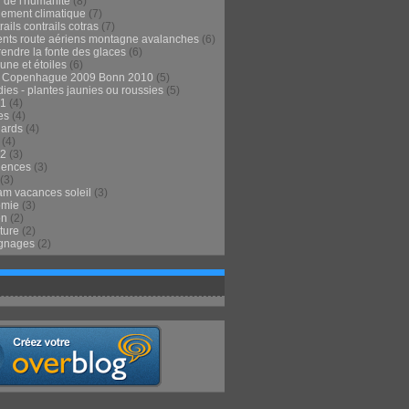
 de l'humanité
(8)
ement climatique
(7)
ails contrails cotras
(7)
ents route aériens montagne avalanches
(6)
endre la fonte des glaces
(6)
 lune et étoiles
(6)
t Copenhague 2009 Bonn 2010
(5)
ies - plantes jaunies ou roussies
(5)
1
(4)
es
(4)
lards
(4)
(4)
2
(3)
iences
(3)
(3)
m vacances soleil
(3)
omie
(3)
on
(2)
ture
(2)
gnages
(2)