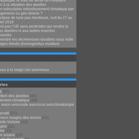
Appliquer le vœu de vérité du Président
 à la situation des abeilles
n inéluctable refroidissement climatique par
ngénierie ou géo-ânerie ?
clipse de lune pas menteuse, nuit du 27 au
llet 2018
st pas l’UE sans pesticides qui rendra la
x abeilles ni aux autres insectes
ssolés
endre les sécheresses durables sous voile
ages élevés (homogenitus mutatus)
ces à la neige ciel avionneux
ries
té
(57)
ition des abeilles
(43)
lement climatique
(36)
 avion aviocorde aviocirrus avioclimatologie
ersité
(21)
reux nuages des avions
(21)
nte-Victoire
(13)
agne
(11)
sme
(11)
e solaire
(10)