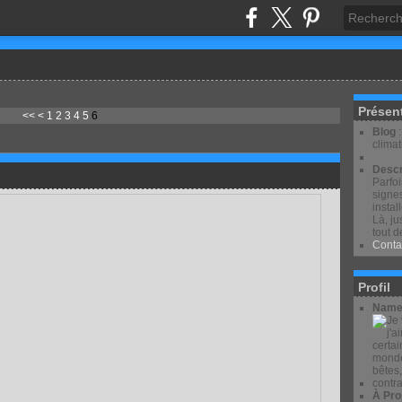
Présen
<<
<
1
2
3
4
5
6
Blog
clima
Descr
Parfo
signes
instal
Là, ju
tout d
Conta
Profil
Name
À Pro