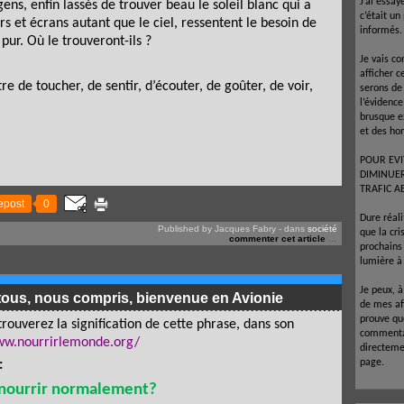
J’ai essay
gens, enfin lassés de trouver beau le soleil blanc qui a
c’était un
 et écrans autant que le ciel, ressentent le besoin de
informés.
 pur. Où le trouveront-ils ?
Je vais co
afficher c
 de toucher, de sentir, d’écouter, de goûter, de voir,
serons de
l’évidenc
brusque e
et des ho
POUR EVI
DIMINUE
TRAFIC A
epost
0
Dure réal
Published by Jacques Fabry
-
dans
société
que la cr
commenter cet article
…
prochains 
lumière à 
Je peux, 
tous, nous compris, bienvenue en Avionie
de mes af
prouve que
rouverez la signification de cette phrase, dans son
commentai
ww.nourrirlemonde.org/
directeme
page.
:
nourrir normalement?