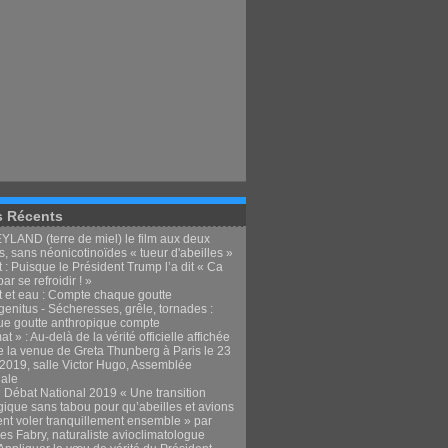
s Récents
LAND (terre de miel) le film aux deux
, sans néonicotinoïdes « tueur d'abeilles »
 : Puisque le Président Trump l’a dit « Ca
par se refroidir ! »
t et eau : Compte chaque goutte
enitus - Sécheresses, grêle, tornades :
e goutte anthropique compte
at » : Au-delà de la vérité officielle affichée
e la venue de Greta Thunberg à Paris le 23
t 2019, salle Victor Hugo, Assemblée
nale
 Débat National 2019 « Une transition
gique sans tabou pour qu’abeilles et avions
ent voler tranquillement ensemble » par
es Fabry, naturaliste avioclimatologue