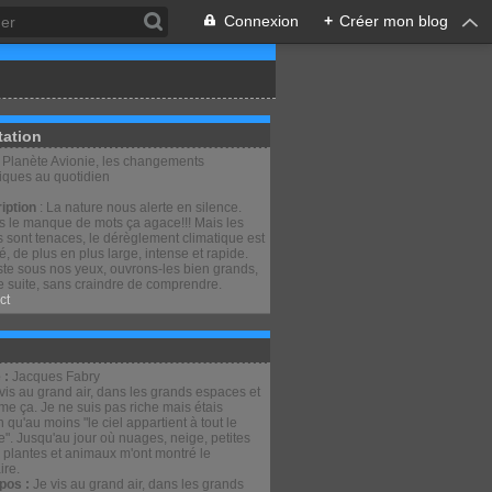
Connexion
+
Créer mon blog
tation
: Planète Avionie, les changements
tiques au quotidien
iption
: La nature nous alerte en silence.
is le manque de mots ça agace!!! Mais les
 sont tenaces, le dérèglement climatique est
lé, de plus en plus large, intense et rapide.
ste sous nos yeux, ouvrons-les bien grands,
e suite, sans craindre de comprendre.
ct
 :
Jacques Fabry
pos :
Je vis au grand air, dans les grands