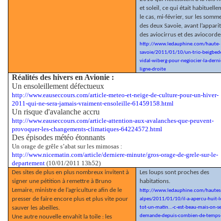
et soleil, ce qui était habituell
le cas, mi-février, sur les somm
des deux Savoie, avant l’appari
des aviocirrus et des aviocorde
http://www.ledauphine.com/haute-
savoie/2011/01/10/un-trio-beigbed
vidal-wiberg-pour-negiocier-la-derni
ligne-droite
Réalités des hivers en Avionie :
Un ensoleillement défectueux
http://www.eauseccours.com/article-meteo-et-neige-de-culture-pour-un-hiver-
2011-qui-ne-sera-jamais-vraiment-ensoleille-61459158.html
Un risque d'avalanche accru
http://www.eauseccours.com/article-attention-aux-avalanches-que-peuvent-
provoquer-les-changements-climatiques-64224572.html
Des épisodes météo étonnants
Un orage de grêle s’abat sur les mimosas :
http://www.nicematin.com/article/derniere-minute/gros-orage-de-grele-sur-le-
departement
(10/01/2011 13h52)
Des sites de plus en plus nombreux invitent à
Les loups sont proches des
signer une pétition à remettre à Bruno
habitations.
Lemaire, ministre de l’agriculture afin de le
http://www.ledauphine.com/hautes
presser de faire encore plus et plus vite pour
alpes/2011/01/10/il-a-apercu-huit-l
sauver les abeilles.
tot-un-matin...-c-est-beau-mais-on-se
demande-depuis-combien-de-temps-i
Une autre nouvelle envahit la toile : les