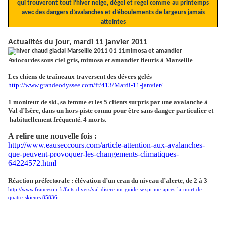
qui trouveront tout l’hiver neige, dégel et regel comme au printemps
avec des dangers d’avalanches et d’éboulements de largeurs jamais
atteintes
Actualités du jour, mardi 11 janvier 2011
Aviocordes sous ciel gris, mimosa et amandier fleuris à Marseille
Les chiens de traîneaux traversent des dévers gelés
http://www.grandeodyssee.com/fr/413/Mardi-11-janvier/
1 moniteur de ski, sa femme et les 5 clients surpris par une avalanche à
Val d’Isère, dans un hors-piste connu pour être sans danger particulier et
habituellement fréquenté. 4 morts.
A relire une nouvelle fois :
http://www.eauseccours.com/article-attention-aux-avalanches-
que-peuvent-provoquer-les-changements-climatiques-
64224572.html
Réaction préfectorale : élévation d’un cran du niveau d’alerte, de 2 à 3
http://www.francesoir.fr/faits-divers/val-disere-un-guide-sexprime-apres-la-mort-de-
quatre-skieurs.85836