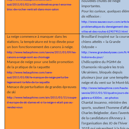
nouvelles chutes de neige
sud/2011/01/02/a-50-centimetres-pres-l-enorme-
importantes.
bloc-de-rocher-rentrait-dans-mon-salon
Pour les curieux, quelques élé
de réflexion :
http://www.eauseccours.com/article
problematique-du-deneigement-des
villes-et-des-routes-62907953.html
La neige commence à manquer dans les
Brouillard inopiné sur la cours
stations, la température est trop élevée pour
chiens attelés « la Grande
un bon fonctionnement des canons à neige.
Odyssée »
http://www.ledauphine.com/savoie/2011/01/09/les-
http://www.grandeodyssee.com/fr/
canons-a-neige-sont-au-chomage
histoire-du-jour/
Manque de neige pour une belle promotion
L’hélicoptère du PGHM de
de la pratique de la raquette
Chamonix récupère les trois
Ukrainiens, bloqués depuis
http://www.ledauphine.com/isere-
plusieurs jour par une tempête
sud/2011/01/08/le-manque-de-neige-perturbe-
legerement-la-fete-de-la-raquette
neige et du vent sur le Mont-bl
Menace de perturbation de grandes épreuves
http://www.ledauphine.com/haute-
de ski
savoie/2011/01/10/quatre-jours-de
http://www.ledauphine.com/ain/2011/01/11/coupe-
galere-a-4300m...-en-photos
Chantal Jouanno, ministre des
d-europe-de-ski-dames-et-si-la-neige-n-etait-pas-au-
rendez-vous
sports, soutient l’homme d’affa
Charles Beigbeder, dans l’avent
de la candidature d’Annecy à
l’organisation des JO de l’hiver
2018 qui nécessitent à la fois n