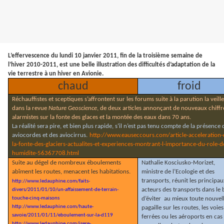
L’effervescence du lundi 10 janvier 2011, fin de la troisième semaine de
l’hiver 2010-2011, est une belle illustration des difficultés d’adaptation de la
vie terrestre à un hiver en Avionie.
chaud
froid
Réchauffistes et sceptiques s’affrontent sur les forums suite à la parution la veille
dans la revue
Nature Geoscience
, de deux articles annonçant de nouveaux chiffr
alarmistes sur la fonte des glaces et la montée des eaux dans 70 ans.
La réalité sera pire, et bien plus rapide, s’il n’est pas tenu compte de la présence 
aviocordes et des aviocirrus.
http://www.eauseccours.com/article-acceleration-
la-fonte-des-glaciers-actualites-et-experiences-montrant-l-importance-du-role-de
humidite-56367708.html
Suite au dégel de nombreux éboulements
Nathalie Kosciusko-Morizet,
abîment les routes, menacent les habitations.
ministre de l’Ecologie et des
transports, réunit les principa
http://www.ledauphine.com/faits-
acteurs des transports dans le 
divers/2011/01/10/un-affaissement-de-terrain-
touche-cinq-maisons
d’éviter
au mieux toute nouvel
http://www.ledauphine.com/haute-
pagaille sur les routes, les voies
savoie/2011/01/11/eboulement-sur-la-d119
ferrées ou les aéroports en cas
http://www.ledauphine.com/isere-