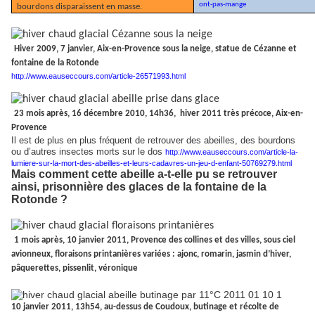
ont-pas-mange
bourdons disparaissent en masse.
Hiver 2009, 7 janvier, Aix-en-Provence sous la neige, statue de Cézanne et
fontaine de la Rotonde
http://www.eauseccours.com/article-26571993.html
23 mois après, 16 décembre 2010, 14h36,
hiver 2011 très précoce, Aix-en-
Provence
Il est de plus en plus fréquent de retrouver des abeilles, des bourdons
ou d’autres insectes morts sur le dos
http://www.eauseccours.com/article-la-
lumiere-sur-la-mort-des-abeilles-et-leurs-cadavres-un-jeu-d-enfant-50769279.html
Mais comment cette abeille a-t-elle pu se retrouver
ainsi, prisonnière des glaces de la fontaine de la
Rotonde ?
1 mois après, 10 janvier 2011, Provence des collines et des villes, sous ciel
avionneux, floraisons printanières variées : ajonc, romarin, jasmin d’hiver,
pâquerettes, pissenlit, véronique
10 janvier 2011, 13h54, au-dessus de Coudoux, butinage et récolte de