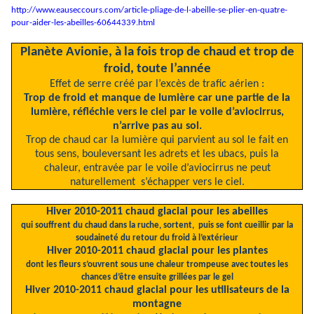
http://www.eauseccours.com/article-pliage-de-l-abeille-se-plier-en-quatre-
pour-aider-les-abeilles-60644339.html
Planète Avionie, à la fois trop de chaud et trop de
froid, toute l’année
Effet de serre créé par l’excès de trafic aérien :
Trop de froid et manque de lumière car une partie de la
lumière, réfléchie vers le ciel par le voile d’aviocirrus,
n’arrive pas au sol.
Trop de chaud car la lumière qui parvient au sol le fait en
tous sens, bouleversant les adrets et les ubacs, puis la
chaleur, entravée par le voile d’aviocirrus ne peut
naturellement
s’échapper vers le ciel.
Hiver 2010-2011 chaud glacial pour les abeilles
qui souffrent du chaud dans la ruche, sortent,
puis se font cueillir par la
soudaineté du retour du froid à l’extérieur
Hiver 2010-2011 chaud glacial pour les plantes
dont les fleurs s’ouvrent sous une chaleur trompeuse avec toutes les
chances d’être ensuite grillées par le gel
Hiver 2010-2011 chaud glacial pour les utilisateurs de la
montagne