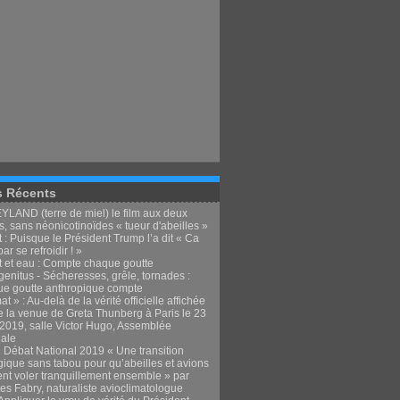
s Récents
LAND (terre de miel) le film aux deux
, sans néonicotinoïdes « tueur d'abeilles »
 : Puisque le Président Trump l’a dit « Ca
par se refroidir ! »
t et eau : Compte chaque goutte
enitus - Sécheresses, grêle, tornades :
e goutte anthropique compte
at » : Au-delà de la vérité officielle affichée
e la venue de Greta Thunberg à Paris le 23
t 2019, salle Victor Hugo, Assemblée
nale
 Débat National 2019 « Une transition
gique sans tabou pour qu’abeilles et avions
ent voler tranquillement ensemble » par
es Fabry, naturaliste avioclimatologue