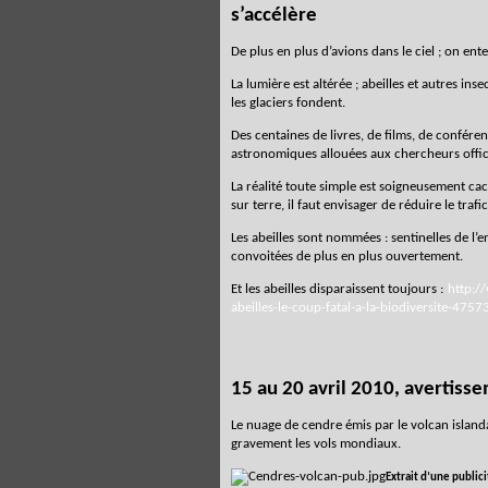
s’accélère
De plus en plus d’avions dans le ciel ; on ent
La lumière est altérée ; abeilles et autres ins
les glaciers fondent.
Des centaines de livres, de films, de confér
astronomiques allouées aux chercheurs officie
La réalité toute simple est soigneusement cac
sur terre, il faut envisager de réduire le trafi
Les abeilles sont nommées : sentinelles de l’
convoitées de plus en plus ouvertement.
Et les abeilles disparaissent toujours :
http:/
abeilles-le-coup-fatal-a-la-biodiversite-475
15 au 20 avril 2010, avertisse
Le nuage de cendre émis par le volcan island
gravement les vols mondiaux.
Extrait d’une public