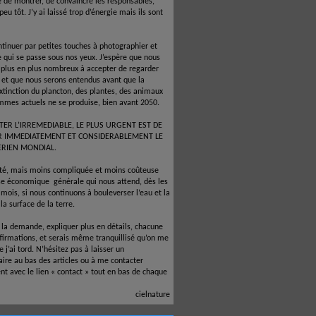
é de montrer, de convaincre les responsables,
 peu tôt. J’y ai laissé trop d’énergie mais ils sont
ntinuer par petites touches à photographier et
e qui se passe sous nos yeux. J’espère que nous
 plus en plus nombreux à accepter de regarder
e et que nous serons entendus avant que la
xtinction du plancton, des plantes, des animaux
mmes actuels ne se produise, bien avant 2050.
TER L’IRREMEDIABLE, LE PLUS URGENT EST DE
R IMMEDIATEMENT ET CONSIDERABLEMENT LE
ERIEN MONDIAL.
ité, mais moins compliquée et moins coûteuse
ise économique
générale qui nous attend, dès les
mois, si nous continuons à bouleverser l’eau et la
la surface de la terre.
à la demande, expliquer plus en détails, chacune
firmations, et serais même tranquillisé qu’on me
 j’ai tord. N’hésitez pas à laisser un
re au bas des articles ou à me contacter
nt avec le lien « contact » tout en bas de chaque
cielnature