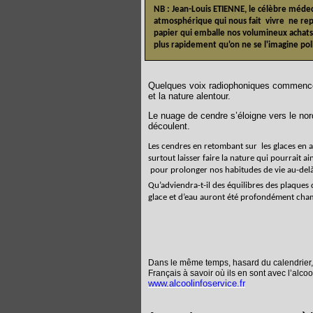
NB : Jean-Louis ETIENNE, le célèbre médec
atmosphérique qui nous fait
vivre
ne rep
papier qui emballe nos volumineux achats.
plus rapidement qu'on ne se l'imagine pol
Quelques voix radiophoniques commencen
et la nature alentour.
Le nuage de cendre s’éloigne vers le nord
découlent.
Les cendres en retombant sur
les glaces en 
surtout laisser faire la nature qui pourrait a
pour prolonger nos habitudes de vie au-del
Qu’adviendra-t-il des équilibres des plaques
glace et d’eau auront été profondément cha
Dans le même temps, hasard du calendrier,
Français à savoir où ils en sont avec l’alcoo
www.alcoolinfoservice.fr