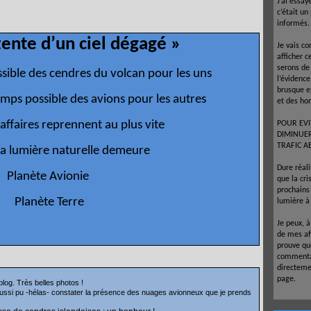
J’ai essay
c’était un
informés.
tente d’un ciel dégagé »
Je vais co
afficher c
serons de
ssible des cendres du volcan pour les uns
l’évidenc
brusque e
emps possible des avions pour les autres
et des ho
affaires reprennent au plus vite
POUR EVI
DIMINUE
TRAFIC A
la lumière naturelle demeure
Dure réal
Planète Avionie
que la cr
prochains 
Planète Terre
lumière à 
Je peux, 
de mes af
prouve que
commentai
directeme
page.
 blog. Très belles photos !
 aussi pu -hélas- constater la présence des nuages avionneux que je prends