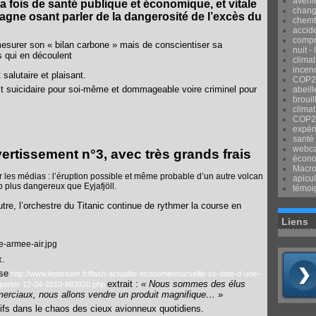
avenir
 fois de santé publique et économique, et vitale
chang
agne osant parler de la dangerosité de l’excès du
chemtr
accid
compr
de mesurer son « bilan carbone » mais de conscientiser sa
nuit -
s qui en découlent
clima
incend
 salutaire et plaisant.
COP2
 est suicidaire pour soi-même et dommageable voire criminel pour
abeill
brouil
climat
COP2
expér
santé
webca
vertissement n°3, avec très grands frais
écon
Macr
les médias : l’éruption possible et même probable d’un autre volcan
apicul
 plus dangereux que
Eyjafjöll.
témoi
tre, l’orchestre du Titanic continue de rythmer la course en
Liens
x.
se
http://www.leparisien.fr/flash-actualite-economie/marseille-se-dote-d-une-
extrait :
«
Nous sommes des élus
porter-12-04-2010-883920.php
rciaux, nous allons vendre un produit magnifique…
»
rtifs dans le chaos des cieux avionneux quotidiens.