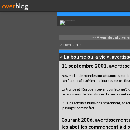
<< Avenir du trafic aérien
21 avril 2010
« La bourse ou la vie », avertis
11 septembre 2001, avertissem
New-York et le monde sont abasourdis par la n
l’arrêt du trafic aérien, de lourdes pertes fin
La France et l’Europe trouvent curieux qu’à
redécouvrent le bleu du ciel. Le vieux continen
Puis les activités humaines reprennent, se rem
passager comme fret.
Courant 2006, avertissements 
les abeilles commencent à dis