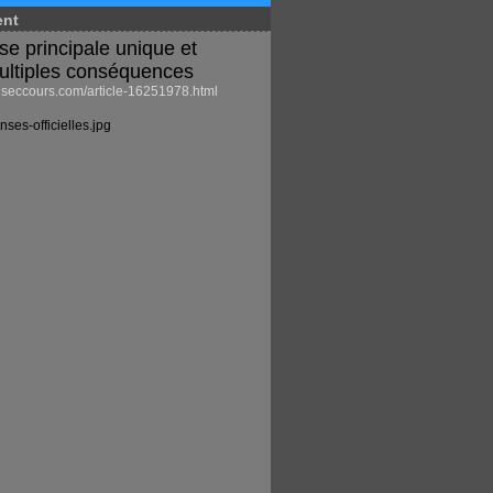
ent
se principale unique et
ultiples conséquences
eccours.com/article-16251978.html