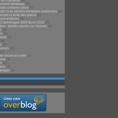
 de l'humanité
(8)
ement climatique
(7)
ails contrails cotras
(7)
ents route aériens montagne avalanches
(6)
endre la fonte des glaces
(6)
 lune et étoiles
(6)
t Copenhague 2009 Bonn 2010
(5)
ies - plantes jaunies ou roussies
(5)
1
(4)
es
(4)
lards
(4)
(4)
2
(3)
iences
(3)
(3)
m vacances soleil
(3)
omie
(3)
on
(2)
ture
(2)
gnages
(2)