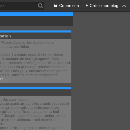
Connexion
+
Créer mon blog
tation
: Planète Avionie, les changements
tiques au quotidien
iption
: La nature nous alerte en silence.
is le manque de mots ça agace!!! Mais les
 sont tenaces, le dérèglement climatique est
lé, de plus en plus large, intense et rapide.
ste sous nos yeux, ouvrons-les bien grands,
e suite, sans craindre de comprendre.
ct
 :
Jacques Fabry
pos :
Je vis au grand air, dans les grands