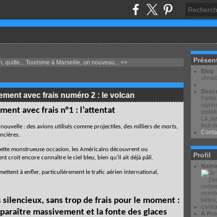
Présen
, quitte...
Tourisme à Marseille, un nouveau... >>
Blog
clima
Descr
sement avec frais numéro 2 : le volcan
Parfo
signes
ent avec frais n°1 : l’attentat
instal
Là, ju
tout d
ouvelle : des avions utilisés comme projectiles, des milliers de morts,
Conta
ancières.
 cette monstrueuse occasion, les Américains découvrent ou
Profil
t croit encore connaître le ciel bleu, bien qu’il ait déjà pâli.
Name
ettent à enfler, particulièrement le trafic aérien international,
silencieux, sans trop de frais pour le moment :
paraître massivement et la fonte des glaces
À Pro