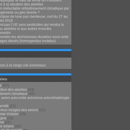
Appliquer le vœu de vérité du Président
 à la situation des abeilles
n inéluctable refroidissement climatique par
ngénierie ou géo-ânerie ?
clipse de lune pas menteuse, nuit du 27 au
llet 2018
st pas l’UE sans pesticides qui rendra la
x abeilles ni aux autres insectes
ssolés
endre les sécheresses durables sous voile
ages élevés (homogenitus mutatus)
ces à la neige ciel avionneux
ries
té
(57)
ition des abeilles
(43)
lement climatique
(36)
 avion aviocorde aviocirrus avioclimatologie
ersité
(21)
reux nuages des avions
(21)
nte-Victoire
(13)
agne
(11)
sme
(11)
e solaire
(10)