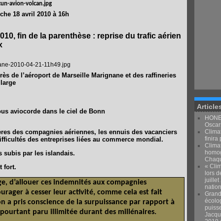
he 18 avril 2010 à 16h
010, fin de la parenthèse : reprise du trafic aérien
x
rès de l’aéroport de Marseille Marignane et des raffineries
 large
Article
us aviocorde dans le ciel de Bonn
HONEY
Oscars
ières des compagnies aériennes, les ennuis des vacanciers
Climat
finira 
difficultés des entreprises liées au commerce mondial.
Clima
homog
ubis par les islandais.
Chaqu
« Clim
 fort.
lors d
juille
ge, d’allouer ces indemnités aux compagnies
natio
urager à cesser leur activité, comme cela est fait
Grand
écolo
n a pris conscience de la surpuissance par rapport à
puiss
 pourtant paru illimitée durant des millénaires.
Jacqu