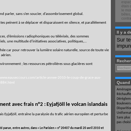
espace
étais 
le mon
end parler, sans s’en soucier, d’assombrissement global.
bêtes,
contra
ectes peinent à se déplacer et disparaissent en silence, et parallèlement
Il y a 
ences, d’émissions radiophoniques ou télévisés, des sommes
Sur t
ls, une multitude d’initiatives associatives, politiques,…
impuné
hée car pour retrouver la lumière solaire naturelle, source de toute vie
c aérien.
Recher
environnement ; les ressources pétrolières sous glacières sont
/www.eauseccours.com/article-annee-2010-le-coup-de-grace-aux-
Quand l
73884.html
Aménagem
Réchauffe
Dérègleme
ment avec frais n°2 :
Eyjafjöll
le volcan islandais
Boulevers
Dispariti
Uniformat
ais
Eyjafjöll, entraîne la paralysie du trafic aérien européen et perturbe
Sans plus
pas chois
ité parue, entre autres, dans « Le Parisien » n° 20407 du mardi 20 avril 2010 et