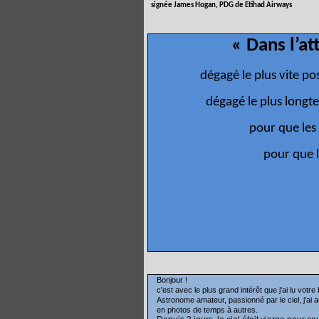
signée James Hogan, PDG de Etihad Airways
« Dans l’at
dégagé le plus vite po
dégagé le plus longt
pour que les 
pour que 
Bonjour !
c'est avec le plus grand intérêt que j'ai lu votre
Astronome amateur, passionné par le ciel, j'ai
en photos de temps à autres.