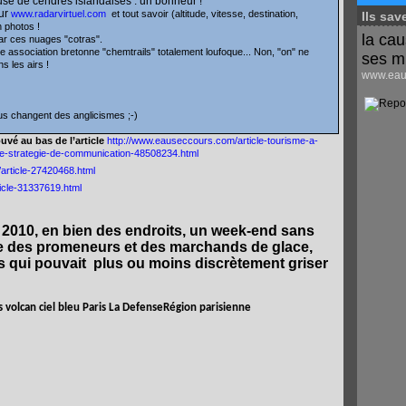
cause de cendres islandaises : un bonheur !
ur
www.radarvirtuel.com
et tout savoir (altitude, vitesse, destination,
Ils sav
 photos !
la cau
 par ces nuages "cotras".
te association bretonne "chemtrails" totalement loufoque... Non, "on" ne
ses m
 les airs !
www.eaus
ous changent des anglicismes ;-)
uvé au bas de l’article
http://www.eauseccours.com/article-tourisme-a-
e-strategie-de-communication-48508234.html
article-27420468.html
icle-31337619.html
 2010, en bien des endroits, un week-end sans
ie des promeneurs et des marchands de glace,
s qui pouvait
plus ou moins discrètement griser
Région parisienne