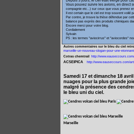
Depuis 3 jours, le ciel était vierge pour 
Vous pouvez suivre les avions, en direct s
compagnie etc...) sur ceux que vous prenez en
Il est certain que le ciel est trop souvent voilé
Par contre, je trouve la thèse défendue par cet
balance pas exprès des produits chimiques dans
Encore merci pour votre blog.
Cordialement
Sylvain
PS : les termes "aviocirrus" et "aviocordes" n
Autres commentaires sur le bleu du ciel retro
marseille-un-nouveau-slogan-pour-une-etonnant
Cotras chemtrail
http://www.eauseccours.com/
ACSEIPICA
http://www.eauseccours.com/art
Samedi 17 et dimanche 18 avril
nuages pour la plus grande jo
malgré la présence des cendre
le bleu uni du ciel.
Marseille