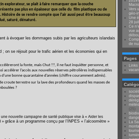
2019 
in explorateur, se plait à faire remarquer que la couche
Macron
Vers u
résente pas plus en épaisseur que celle du
film plastique ou de
géo-i
 Histoire de se rendre compte que l'air aussi peut être beaucoup
Une é
lué, saturé, dénaturé.
28 jui
Ce n’e
vue au
débou
t à évoquer les dommages subis par les agriculteurs islandais
Compr
de nu
 ; on se réjouit pour le trafic aérien et les économies qui en
Pages
accélèreront la fonte, mais Chut !!!, il ne faut inquiéter personne, et
Links
vacan
insi accélérer l’accès aux nouvelles réserves pétrolières indispensables
à d’une bonne quarantaine d’années (chiffre couramment admis).
 de croute terrestre sur la lave des profondeurs quand les masses de
Catégo
mboulées ?
socié
dispar
dérèg
météo
(25)
biodiv
 une nouvelle campagne de santé publique vise à « Aider les
dange
grâce à un programme conçu par l’INPES « l’alcoomètre »
l »
La Sai
mont
touri
lumièr