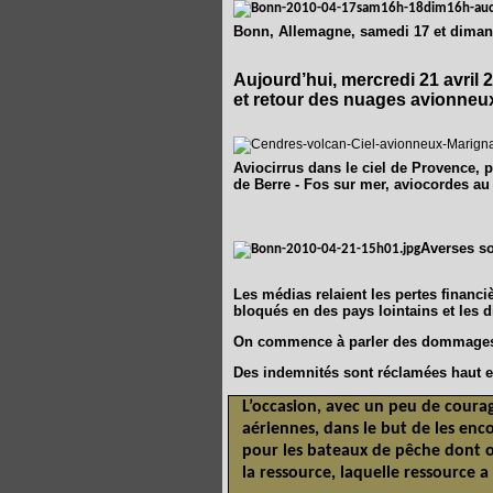
Bonn, Allemagne, samedi 17 et dimanc
Aujourd’hui, mercredi 21 avril 2
et retour des nuages avionneu
Aviocirrus dans le ciel de Provence, p
de Berre - Fos sur mer, aviocordes au
Averses so
Les médias relaient les pertes financ
bloqués en des pays lointains et les 
On commence à parler des dommages s
Des indemnités sont réclamées haut et
L’occasion, avec un peu de coura
aériennes, dans le but de les enco
pour les bateaux de pêche dont o
la ressource, laquelle ressource a