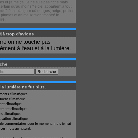
s et j'aime ça. Je ne suis pas riche mais
certain qu'au moins "le ciel appartient à tout
de". Jusqu'au jour où nuages, neige, petites
 plantes et animaux m'ont montré le
ire.
déjà trop d'avions
erre on ne touche pas
ment à l'eau et à la lumière.
che
a lumière ne fut plus.
ents climatiques
ment climatique
nt climatique
ement climatique
ons climatiques
isation climatique
 de commentaires pour le moment, mais je n’ai
i ces mots au hasard.