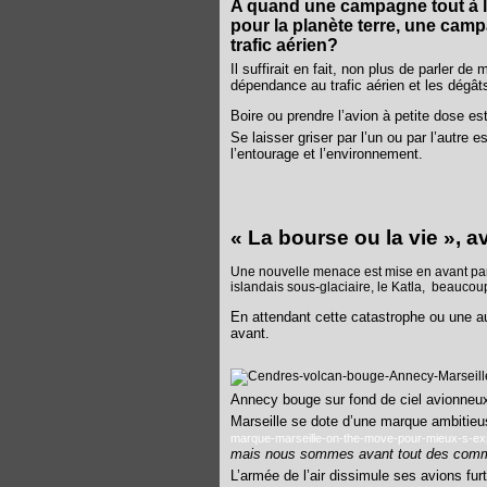
A quand une campagne tout à la
pour la planète terre, une camp
trafic aérien?
Il suffirait en fait, non plus de parler 
dépendance au trafic aérien et les dégât
Boire ou prendre l’avion à petite dose est
Se laisser griser par l’un ou par l’autre
l’entourage et l’environnement.
« La bourse ou la vie », a
Une nouvelle menace est mise en avant par 
islandais sous-glaciaire, le Katla,
beaucoup
En attendant cette catastrophe ou une au
avant.
Annecy bouge sur fond de ciel avionneu
Marseille se dote d’une marque ambitieu
marque-marseille-on-the-move-pour-mieux-s-ex
mais nous sommes avant tout des comme
L’armée de l’air dissimule ses avions fu