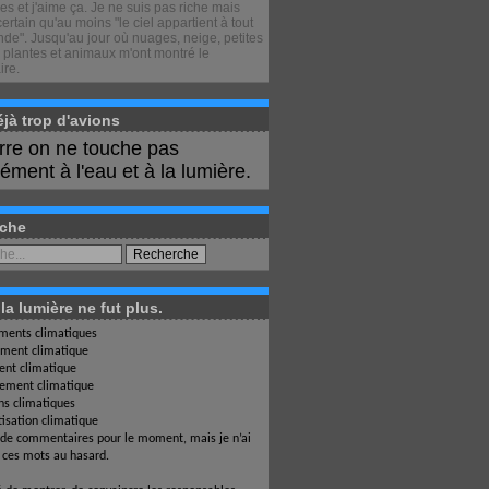
s et j'aime ça. Je ne suis pas riche mais
certain qu'au moins "le ciel appartient à tout
de". Jusqu'au jour où nuages, neige, petites
 plantes et animaux m'ont montré le
ire.
déjà trop d'avions
erre on ne touche pas
ment à l'eau et à la lumière.
che
a lumière ne fut plus.
ents climatiques
ment climatique
nt climatique
ement climatique
ons climatiques
isation climatique
 de commentaires pour le moment, mais je n’ai
i ces mots au hasard.