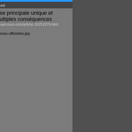
ent
se principale unique et
ultiples conséquences
eccours.com/article-16251978.html