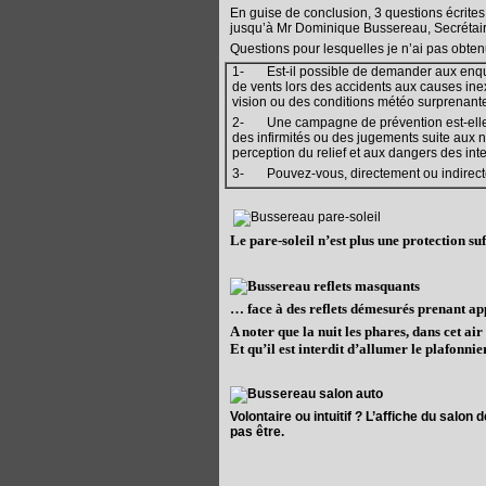
En guise de conclusion, 3 questions écrites
jusqu’à Mr Dominique Bussereau, Secrétaire
Questions pour lesquelles je n’ai pas obten
1- Est-il possible de demander aux enquêt
de vents lors des accidents aux causes i
vision ou des conditions météo surprenantes
2- Une campagne de prévention est-elle e
des infirmités ou des jugements suite aux
perception du relief et aux dangers des in
3- Pouvez-vous, directement ou indirectem
Le pare-soleil n’est plus une protection s
… face à des reflets démesurés prenant ap
A noter que la nuit les phares, dans cet air
Et qu’il est interdit d’allumer le plafonn
Volontaire ou intuitif ? L’affiche du salon 
pas être.