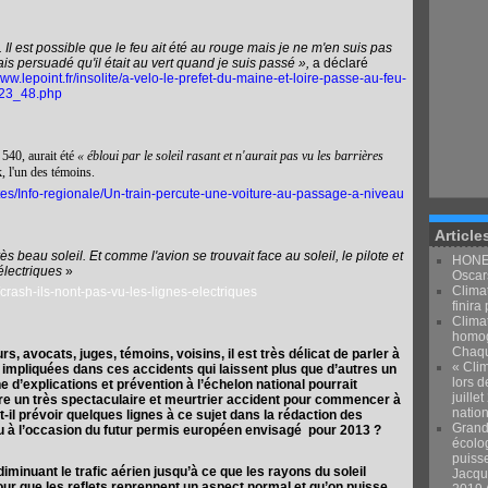
 Il est possible que le feu ait été au rouge mais je ne m'en suis pas
ais persuadé qu'il était au vert quand je suis passé »,
a déclaré
www.lepoint.fr/insolite/a-velo-le-prefet-du-maine-et-loire-passe-au-feu-
923_48.php
 540, aurait été
« ébloui par le soleil rasant et n'aurait pas vu les barrières
k, l'un des témoins.
alites/Info-regionale/Un-train-percute-une-voiture-au-passage-a-niveau
Article
rès beau soleil. Et comme l'avion se trouvait face au soleil, le pilote et
HONEY
 électriques
»
Oscars
Climat
/crash-ils-nont-pas-vu-les-lignes-electriques
finira 
Clima
homog
Chaqu
, avocats, juges, témoins, voisins, il est très délicat de parler à
« Clim
mpliquées dans ces accidents qui laissent plus que d’autres un
lors d
 d’explications et prévention à l’échelon national pourrait
juille
endre un très spectaculaire et meurtrier accident pour commencer à
natio
-il prévoir quelques lignes à ce sujet dans la rédaction des
Grand
ou à l’occasion du futur permis européen envisagé pour 2013 ?
écolo
puiss
minuant le trafic aérien jusqu’à ce que les rayons du soleil
Jacqu
r que les reflets reprennent un aspect normal et qu’on puisse