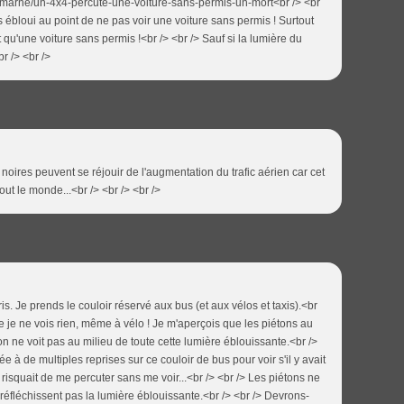
le/marne/un-4x4-percute-une-voiture-sans-permis-un-mort<br /> <br
s ébloui au point de ne pas voir une voiture sans permis ! Surtout
qu'une voiture sans permis !<br /> <br /> Sauf si la lumière du
br /> <br />
 noires peuvent se réjouir de l'augmentation du trafic aérien car cet
out le monde...<br /> <br /> <br />
aris. Je prends le couloir réservé aux bus (et aux vélos et taxis).<br
que je ne vois rien, même à vélo ! Je m'aperçois que les piétons au
 ne voit pas au milieu de toute cette lumière éblouissante.<br />
ée à de multiples reprises sur ce couloir de bus pour voir s'il y avait
 risquait de me percuter sans me voir...<br /> <br /> Les piétons ne
 réfléchissent pas la lumière éblouissante.<br /> <br /> Devrons-