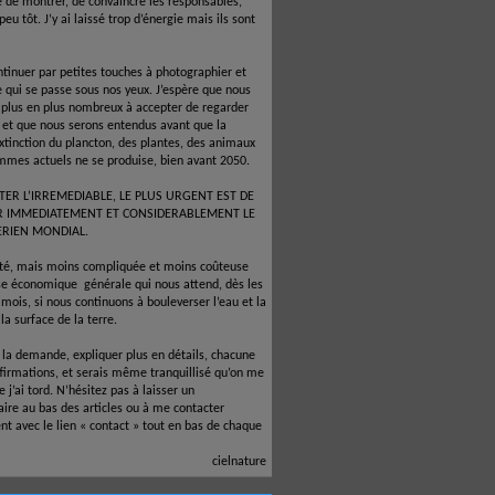
é de montrer, de convaincre les responsables,
 peu tôt. J’y ai laissé trop d’énergie mais ils sont
ntinuer par petites touches à photographier et
e qui se passe sous nos yeux. J’espère que nous
 plus en plus nombreux à accepter de regarder
e et que nous serons entendus avant que la
xtinction du plancton, des plantes, des animaux
mmes actuels ne se produise, bien avant 2050.
TER L’IRREMEDIABLE, LE PLUS URGENT EST DE
R IMMEDIATEMENT ET CONSIDERABLEMENT LE
ERIEN MONDIAL.
ité, mais moins compliquée et moins coûteuse
ise économique
générale qui nous attend, dès les
mois, si nous continuons à bouleverser l’eau et la
la surface de la terre.
à la demande, expliquer plus en détails, chacune
firmations, et serais même tranquillisé qu’on me
 j’ai tord. N’hésitez pas à laisser un
re au bas des articles ou à me contacter
nt avec le lien « contact » tout en bas de chaque
cielnature