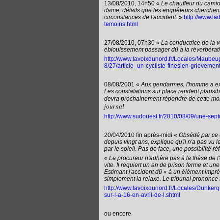
13/08/2010, 14h50 «
Le chauffeur du camion 
dame, détails que les enquêteurs cherchent à
circonstances de l'accident.
»
http://www.la
temoins.html
27/08/2010, 07h30 «
La conductrice de la v
éblouissement passager dû à la réverbérati
http://www.lavoixdunord.fr/Locales/Maub
8/27/article_un-cycliste-finesien-grievemen
08/08/2001 «
Aux gendarmes, l'homme a expli
Les constatations sur place rendent plausibl
devra prochainement répondre de cette mort
journal
http://www.sudouest.fr/2010/08/09/une-sep
20/04/2010 fin après-midi «
Obsédé par ce q
depuis vingt ans, explique qu'il n'a pas vu l
par le soleil. Pas de face, une possibilité réf
«
Le procureur n'adhère pas à la thèse de l'
vite. Il requiert un an de prison ferme et une
Estimant l'accident dû « à un élément impr
simplement la relaxe. Le tribunal prononce 
http://www.lavoixdunord.fr/Locales/Dunker
sur-l-a-16-en-avril-de-l.shtml
ou encore