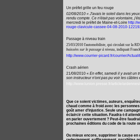
Un préfet grille un feu rouge
02/08/2010 « J'avais le soleil dans les yeux.
rendu compte. Ce n'était pas volontaire, j'ét
mercredi le préfet de Maine-et-Loire
http://
rouge-clavicule-cassee-04-08-2010-1221
Passage à niveau train
25/03/2010 l'automobiliste, qui circulait sur la RD
baissées sur le passage à niveau
, indiquait Franc
http://www.courrier-picard.fr/courrier/Actu
Crash aérien
21/08/2010 «
En effet, samedi il y avait un t
son instructeur n'ont pas pu voir les câbles
http://www.lunion.presse.fr/article/ardennes
Que ce soient victimes, auteurs, enquêteurs
chaud comme à froid avec les personnes i
goût amer d’injustice. Seule une campagne
éclaircir cette situation. Faudra-t-il att
en parler ouvertement ? Peut-être faudrait
prochaines éditions du code de la route 
Ou mieux encore, supprimer la cause en di
redeviennent suffisamment parallèles pou