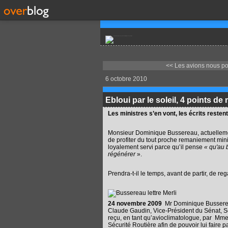
<< Les avions nous pom
6 octobre 2010
Ebloui par le soleil, 4 points d
Les ministres s’en vont, les écrits restent
Monsieur Dominique Bussereau, actuellemen
de profiter du tout proche remaniement minis
loyalement servi parce qu’il pense
« qu'au b
régénérer
».
Prendra-t-il le temps, avant de partir, de reg
24 novembre 2009
Mr Dominique Bussereau
Claude Gaudin, Vice-Président du Sénat, S
reçu, en tant qu’avioclimatologue, par Mme M
Sécurité Routière afin de pouvoir lui faire 