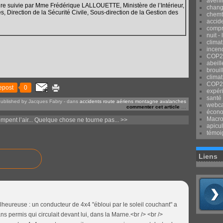
avenir
 suivie par Mme Frédérique LALLOUETTE, Ministère de l’Intérieur,
chang
ales, Direction de la Sécurité Civile, Sous-direction de la Gestion des
chemtr
accid
compr
nuit -
clima
incend
COP2
abeill
brouil
climat
COP2
epost
0
expér
santé
ublished by Jacques Fabry
-
dans
accidents route aériens montagne avalanches
webca
commenter cet article
…
écon
Macr
pent l’air...
Quelque chose ne tourne pas... >>
apicul
témoi
Liens
alheureuse : un conducteur de 4x4 "ébloui par le soleil couchant" a
ns permis qui circulait devant lui, dans la Marne.<br /> <br />