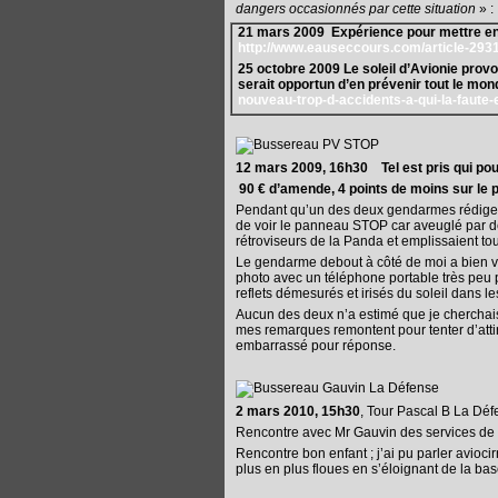
dangers occasionnés par cette situation
» :
21 mars 2009 Expérience pour mettre en é
http://www.eauseccours.com/article-293
25 octobre 2009 Le soleil d’Avionie pro
serait opportun d’en prévenir tout le mo
nouveau-trop-d-accidents-a-qui-la-faute
12 mars 2009, 16h30 Tel est pris qui po
90 € d’amende, 4 points de moins sur le
Pendant qu’un des deux gendarmes rédige la
de voir le panneau STOP car aveuglé par de
rétroviseurs de la Panda et emplissaient tout
Le gendarme debout à côté de moi a bien vou
photo avec un téléphone portable très peu 
reflets démesurés et irisés du soleil dans le
Aucun des deux n’a estimé que je cherchai
mes remarques remontent pour tenter d’attire
embarrassé pour réponse.
2 mars 2010, 15h30
, Tour Pascal B La Déf
Rencontre avec Mr Gauvin des services de 
Rencontre bon enfant ; j’ai pu parler avioci
plus en plus floues en s’éloignant de la bas