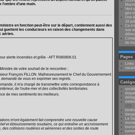
2019 
de l’ombre d’une main.
Macron
Vers u
géo-i
Une é
28 jui
 ministre en fonction peut-être sur le départ, contiennent aussi des
Ce n’e
ui guettent les conducteurs en raison des changements dans
vue au
 aérien.
débou
Compr
de nu
Pages
r alerte incendies et grêle - AFT R080806.01
Links
vacan
inistre de votre souhait de le rencontrer ;
onsieur François FILLON. Malheureusement le Chef du Gouvernement
'a demandé de vous en exprimer ses regrets.
Catégo
 demande, il m'a chargé de transmettre votre correspondance à
rieur, de l'outre-mer et des collectivités territoriales.
socié
dispar
ance de mes sentiments les meilleurs.
dérèg
météo
(25)
biodiv
dange
La Sai
tions m'ont également fait comprendre une nouvelle cause
mont
lief et éblouissements soudains, ce qui entraîne un accroissement
touri
des collisions routières et aériennes et des sorties de route
lumièr