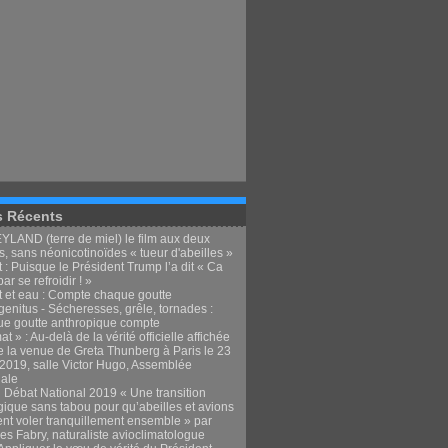
s Récents
LAND (terre de miel) le film aux deux
, sans néonicotinoïdes « tueur d'abeilles »
 : Puisque le Président Trump l’a dit « Ca
par se refroidir ! »
t et eau : Compte chaque goutte
enitus - Sécheresses, grêle, tornades :
e goutte anthropique compte
at » : Au-delà de la vérité officielle affichée
e la venue de Greta Thunberg à Paris le 23
t 2019, salle Victor Hugo, Assemblée
nale
 Débat National 2019 « Une transition
gique sans tabou pour qu’abeilles et avions
ent voler tranquillement ensemble » par
es Fabry, naturaliste avioclimatologue