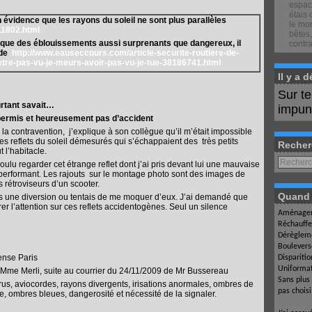
espace
étais 
vidence que les rayons du soleil ne sont plus parallèles
le mon
11802.html
bêtes,
voque des éblouissements aussi surprenants que dangereux, il
contra
nde
http://www.eauseccours.com/article-securite-routiere-de-
-etre-pas-vu-je-meurs-avoir-pas-vu-je-tue-38186741.html
Il y a 
Sur t
urtant savait…
impuné
 permis et heureusement pas d’accident
 contravention, j’explique à son collègue qu’il m’était impossible
s reflets du soleil démesurés qui s’échappaient des très petits
Recher
 l’habitacle.
lu regarder cet étrange reflet dont j’ai pris devant lui une mauvaise
performant. Les rajouts sur le montage photo sont des images de
s rétroviseurs d’un scooter.
Quand l
s une diversion ou tentais de me moquer d’eux. J’ai demandé que
r l’attention sur ces reflets accidentogènes. Seul un silence
Aménagem
Réchauffe
Dérègleme
Boulevers
ense Paris
Dispariti
Uniformat
Mme Merli, suite au courrier du 24/11/2009 de Mr Bussereau
Sans plus
rrus, aviocordes, rayons divergents, irisations anormales, ombres de
pas chois
e, ombres bleues, dangerosité et nécessité de la signaler.