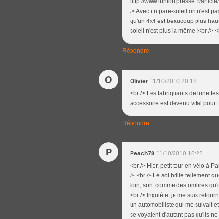
http://www.lunion.presse.fr/artic
/> Avec un pare-soleil on n'est pa
qu'un 4x4 est beaucoup plus haut 
soleil n'est plus la même !<br /> <
Répondre
O
Olivier
11/10/2010 20:18
<br /> Les fabriquants de lunettes
accessoire est devenu vital pour t
Répondre
P
Peach78
11/10/2010 18:22
<br /> Hier, petit tour en vélo à P
/> <br /> Le sol brille tellement 
loin, sont comme des ombres qu'on
<br /> Inquiète, je me suis retourn
un automobiliste qui me suivait et
se voyaient d'autant pas qu'ils ne