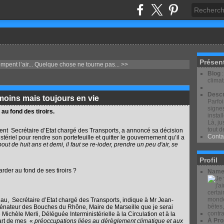
Présen
pent l’air...
Quelque chose ne tourne pas... >>
Blog
clima
Descr
e moins mais toujours en vie
Parfo
signes
 au fond des tiroirs.
instal
Là, ju
tout d
t Secrétaire d’Etat chargé des Transports, a annoncé sa décision
Conta
tériel pour rendre son portefeuille et quitter le gouvernement qu’il a
out de huit ans et demi, il faut se re-ioder, prendre un peu d'air, se
Profil
arder au fond de ses tiroirs ?
Name
, Secrétaire d’Etat chargé des Transports, indique à Mr Jean-
énateur des Bouches du Rhône, Maire de Marseille que je serai
ichèle Merli, Déléguée Interministérielle à la Circulation et à la
À Pro
part de mes «
préoccupations liées au dérèglement climatique et aux