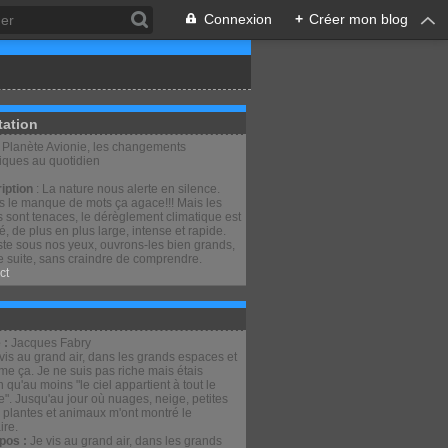
Connexion
+
Créer mon blog
tation
: Planète Avionie, les changements
tiques au quotidien
iption
: La nature nous alerte en silence.
is le manque de mots ça agace!!! Mais les
 sont tenaces, le dérèglement climatique est
lé, de plus en plus large, intense et rapide.
ste sous nos yeux, ouvrons-les bien grands,
e suite, sans craindre de comprendre.
ct
 :
Jacques Fabry
pos :
Je vis au grand air, dans les grands