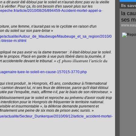
a dit avoir été ébloui par le soleil et n'aurait donc pas vu la vieille
Ils sav
 vérifier. Pour ça, ils ont besoin d'en savoir plus sur les
depeche.fr/article/2010/08/26/894459-Accident-mortel-appel-a-
la cau
ses m
www.eaus
oiture, une femme, n'aurait pas vu le cycliste en raison d'un
on du soleil sur son pare-brise
»
euge/actualite/Autour_de_Maubeuge/Maubeuge_et_sa_region/2010/0
t-blesse-m.shtml
qué ne pas avoir vu la dame traverser : il était ébloui par le soleil.
e le propos. Placé en garde à vue puis libéré dans la journée, il
cf. photo illustrant l’article du
 accidentelle devant le tribunal. »
tuagenaire-tuee-le-soleil-en-cause-157015-3770.php
ui s'est produit , le Hongrois, 45 ans, conducteur à l'international
e camion devant lui, ni ses feux de détresse, parce qu'il était ébloui
utée par l'enquête, mais, affirme-t-il, par le biais de son rétroviseur.
»
éblouissement par le soleil et reproche au prévenu d'avoir roulé trop
 interdiction pour le Hongrois de fréquenter le territoire national.
évisible et insurmontable », la défense demande purement et
finalement une peine de six mois de prison avec sursis.
»
que/actualite/Secteur_Dunkerque/2010/09/12/article_accident-mortel-