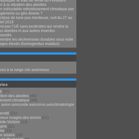
Appliquer le vœu de vérité du Président
 à la situation des abeilles
n inéluctable refroidissement climatique par
ngénierie ou géo-ânerie ?
clipse de lune pas menteuse, nuit du 27 au
llet 2018
st pas l’UE sans pesticides qui rendra la
x abeilles ni aux autres insectes
ssolés
endre les sécheresses durables sous voile
ages élevés (homogenitus mutatus)
ces à la neige ciel avionneux
ries
té
(57)
ition des abeilles
(43)
lement climatique
(36)
 avion aviocorde aviocirrus avioclimatologie
ersité
(21)
reux nuages des avions
(21)
nte-Victoire
(13)
agne
(11)
sme
(11)
e solaire
(10)