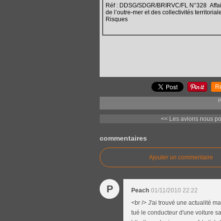
Réf : DDSG/SDGR/BRIRVC/FL N°328 Affaire
de l’outre-mer et des collectivités territori
Risques
R
P
<< Les avions nous pom
commentaires
Ajouter un commentaire
P
Peach
01/11/2010 22:22
<br /> J'ai trouvé une actualité m
tué le conducteur d'une voiture sa