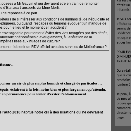
J’ai essay
, posées à Mr Gauvin et qui devraient être en train de remonter
c’était un
 d’Etat aux transports via Mme Merli.
informés.
u de réponses à ce jour.
eurs de s’intéresser aux conditions de luminosité, de nébulosité et
Je vais co
nexpliquées, ou quand rescapés ou témoins évoquent un manque de
afficher c
 pour le lieu et le moment de l’accident ?
serons de
nvisageable pour tenter d’éviter des vies ravagées par des décès,
l’évidenc
 nouveaux phénomènes d’aveuglements, à l’altération de la
brusque e
tempéries liées aux nuages de culture?
et des ho
ent m’obtenir un RDV officiel avec les services de Météofrance ?
POUR EVI
DIMINUE
TRAFIC A
uffisante…
Dure réal
que la cr
prochains 
pui sur un air de plus en plus humide et chargé de particules …
lumière à 
 épais, éclairent à la fois moins bien et plus largement qu’attendu.
ier en permanence pour tenter d’éviter l’éblouissement.
Je peux, 
de mes af
prouve que
commentai
de l’auto 2010 habitue notre œil à des irisations qui ne devraient
directeme
page.