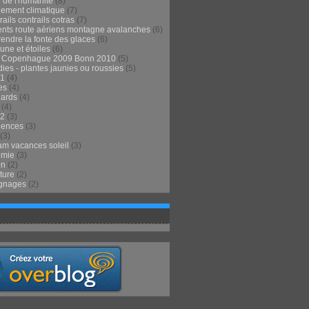
 de l'humanité
(8)
ement climatique
(7)
ails contrails cotras
(7)
ents route aériens montagne avalanches
(6)
endre la fonte des glaces
(6)
 lune et étoiles
(6)
t Copenhague 2009 Bonn 2010
(5)
ies - plantes jaunies ou roussies
(5)
1
(4)
es
(4)
lards
(4)
(4)
2
(3)
iences
(3)
(3)
m vacances soleil
(3)
omie
(3)
on
(2)
ture
(2)
gnages
(2)