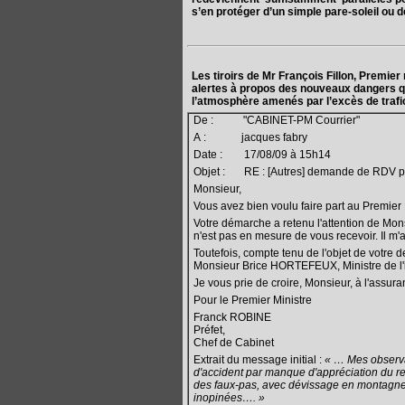
s’en protéger d’un simple pare-soleil ou 
Les tiroirs de Mr François Fillon, Premier
alertes à propos des nouveaux dangers q
l’atmosphère amenés par l’excès de trafic
De : "CABINET-PM Courrier"
A : jacques fabry
Date : 17/08/09 à 15h14
Objet : RE : [Autres] demande de RDV pou
Monsieur,
Vous avez bien voulu faire part au Premier M
Votre démarche a retenu l'attention de M
n'est pas en mesure de vous recevoir. Il m
Toutefois, compte tenu de l'objet de votre
Monsieur Brice HORTEFEUX, Ministre de l'inté
Je vous prie de croire, Monsieur, à l'assur
Pour le Premier Ministre
Franck ROBINE
Préfet,
Chef de Cabinet
Extrait du message initial :
« … Mes observa
d'accident par manque d'appréciation du re
des faux-pas, avec dévissage en montagne, 
inopinées…. »