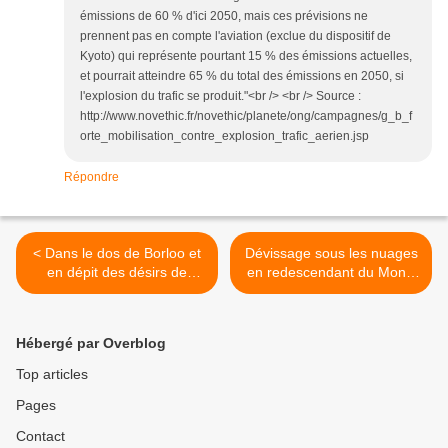
émissions de 60 % d'ici 2050, mais ces prévisions ne
prennent pas en compte l'aviation (exclue du dispositif de
Kyoto) qui représente pourtant 15 % des émissions actuelles,
et pourrait atteindre 65 % du total des émissions en 2050, si
l'explosion du trafic se produit."<br /> <br /> Source :
http://www.novethic.fr/novethic/planete/ong/campagnes/g_b_f
orte_mobilisation_contre_explosion_trafic_aerien.jsp
Répondre
< Dans le dos de Borloo et
Dévissage sous les nuages
en dépit des désirs de
en redescendant du Mont-
l’UNAF, les abeilles meurent
Blanc dans le couloir de
en ville
l’aiguille du Goûter >
Hébergé par Overblog
Top articles
Pages
Contact