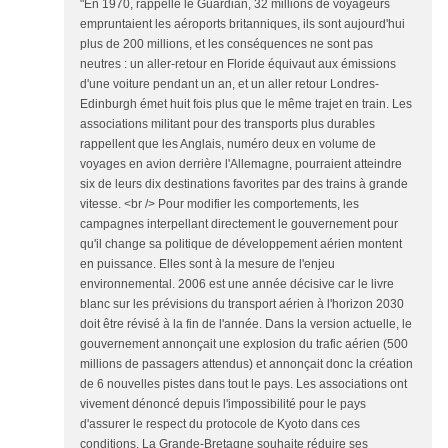
"En 1970, rappelle le Guardian, 32 millions de voyageurs
empruntaient les aéroports britanniques, ils sont aujourd'hui
plus de 200 millions, et les conséquences ne sont pas
neutres : un aller-retour en Floride équivaut aux émissions
d'une voiture pendant un an, et un aller retour Londres-
Edinburgh émet huit fois plus que le même trajet en train. Les
associations militant pour des transports plus durables
rappellent que les Anglais, numéro deux en volume de
voyages en avion derrière l'Allemagne, pourraient atteindre
six de leurs dix destinations favorites par des trains à grande
vitesse. <br /> Pour modifier les comportements, les
campagnes interpellant directement le gouvernement pour
qu'il change sa politique de développement aérien montent
en puissance. Elles sont à la mesure de l'enjeu
environnemental. 2006 est une année décisive car le livre
blanc sur les prévisions du transport aérien à l'horizon 2030
doit être révisé à la fin de l'année. Dans la version actuelle, le
gouvernement annonçait une explosion du trafic aérien (500
millions de passagers attendus) et annonçait donc la création
de 6 nouvelles pistes dans tout le pays. Les associations ont
vivement dénoncé depuis l'impossibilité pour le pays
d'assurer le respect du protocole de Kyoto dans ces
conditions. La Grande-Bretagne souhaite réduire ses