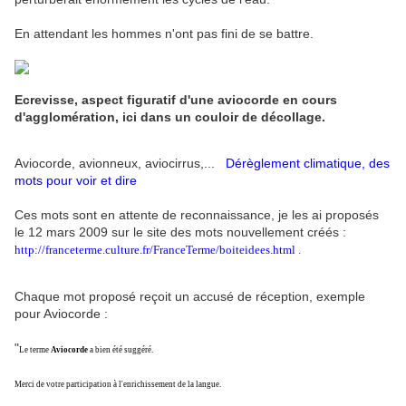
En attendant les hommes n'ont pas fini de se battre.
Ecrevisse, aspect figuratif d'une aviocorde en cours
d'agglomération, ici dans un couloir de décollage.
Aviocorde, avionneux, aviocirrus,...
Dérèglement climatique, des
mots pour voir et dire
Ces mots sont en attente de reconnaissance, je les ai proposés
le 12 mars 2009 sur le site des mots nouvellement créés :
http://franceterme.culture.fr/FranceTerme/boiteidees.html
.
Chaque mot proposé reçoit un accusé de réception, exemple
pour Aviocorde :
"
Le terme
Aviocorde
a bien été suggéré.
Merci de votre participation à l'enrichissement de la langue.