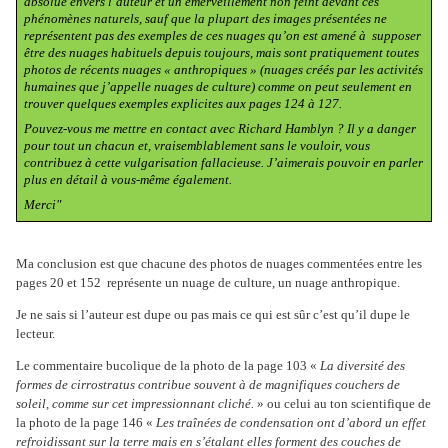
absolue envers l’auteur et un émerveillement non feint devant ces
phénomènes naturels, sauf que la plupart des images présentées ne
représentent pas des exemples de ces nuages qu’on est amené à
supposer
être des nuages habituels depuis toujours, mais sont pratiquement toutes
photos de récents nuages « anthropiques » (nuages créés par les activités
humaines que j’appelle nuages de culture) comme on peut seulement en
trouver quelques exemples explicites aux pages 124 à 127.
Pouvez-vous me mettre en contact avec Richard Hamblyn ? Il y a danger
pour tout un chacun et, vraisemblablement sans le vouloir, vous
contribuez à cette vulgarisation fallacieuse. J’aimerais pouvoir en parler
plus en détail à vous-même également.
Merci"
Ma conclusion est que chacune des photos de nuages commentées entre les
pages 20 et 152
représente un nuage de culture, un nuage anthropique.
Je ne sais si l’auteur est dupe ou pas mais ce qui est sûr c’est qu’il dupe le
lecteur.
Le commentaire bucolique de la photo de la page 103 «
La diversité des
formes de cirrostratus contribue souvent à de magnifiques couchers de
soleil, comme sur cet impressionnant cliché.
» ou celui au ton scientifique de
la photo de la page 146 «
Les traînées de condensation ont d’abord un effet
refroidissant sur la terre mais en s’étalant elles forment des couches de