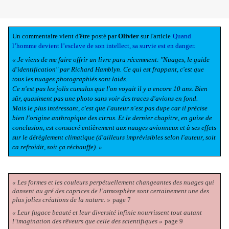
Un commentaire vient d'être posté par
Olivier
sur l'article
Quand
l’homme devient l’esclave de son intellect, sa survie est en danger.
« Je viens de me faire offrir un livre paru récemment: "Nuages, le guide
d'identification" par Richard Hamblyn. Ce qui est frappant, c'est que
tous les nuages photographiés sont laids.
Ce n'est pas les jolis cumulus que l'on voyait il y a encore 10 ans. Bien
sûr, quasiment pas une photo sans voir des traces d'avions en fond.
Mais le plus intéressant, c'est que l'auteur n'est pas dupe car il précise
bien l'origine anthropique des cirrus. Et le dernier chapitre, en guise de
conclusion, est consacré entièrement aux nuages avionneux et à ses effets
sur le dérèglement climatique (d'ailleurs imprévisibles selon l'auteur, soit
ca refroidit, soit ça réchauffe). »
« Les formes et les couleurs perpétuellement changeantes des nuages qui
dansent au gré des caprices de l’atmosphère sont certainement une des
plus jolies créations de la nature. »
page 7
« Leur fugace beauté et leur diversité infinie nourrissent tout autant
l’imagination des rêveurs que celle des scientifiques »
page 9