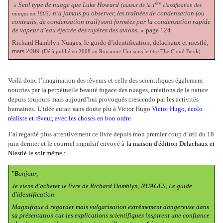
ère
« Seul type de nuage que Luke Howard
(auteur de la 1
classification des
n’a jamais pu observer, les traînées de condensation (ou
nuages en 1803)
contrails, de condensation trail) sont formées par la condensation rapide
de vapeur d’eau éjectée des tuyères des avions. »
page 124
Richard Hamblyn Nuages, le guide d’identification, delachaux et niestlé,
mars 2009
(Déjà publié en 2008 au Royaume-Uni sous le titre The Cloud Book)
Voilà donc l’imagination des rêveurs et celle des scientifiques également
nourries par la perpétuelle beauté fugace des nuages, créations de la nature
depuis toujours mais aujourd’hui provoqués crescendo par les activités
humaines.
L’idée aurait sans doute plu à Victor Hugo
Victor Hugo, écolo
réaliste et rêveur, avec les choses en bon ordre
J’ai regardé plus attentivement ce livre depuis mon premier coup d’œil du 18
juin dernier et le courriel impulsif envoyé à
la maison d'édition Delachaux et
Niestlé le soir même :
"
Bonjour,
Je viens d'acheter le livre de Richard Hamblyn, NUAGES, Le guide
d'identification.
Magnifique à regarder mais vulgarisation extrêmement dangereuse dans
sa présentation car les explications scientifiques inspirent une confiance