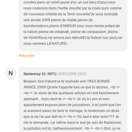
corolles,dans un soleil jaune d'or, un ciel bleu d'azur,nous
nous roulerons dans l'herbe mouillé par la rosés pure comme
de nouveaux enfants de la Terre nouvelle!Je vous souhaite
une année 2009 pleine de réalité,pleine de
transformations,pleine d'AMOUR pour vous-meme,enfant de
la nature,pleine de créativité, pleine de compassion, pleine
de Vérité!Nous ne serons pas détruit!Et la Nature non plus,car
nous sommes LA NATURE!
Répondre
N
Naniemay-11 :0071:
02/01/2009 18:01
Bonjour, tout d'abord je te souhaite une TRES BONNE
ANNEE 2009! Qu'elle t'apporte tout ce que tu désires...<br />
<br /> Je viens de lire quelques articles et c'est franchement
alarmant... mais réel!<br /> <br /> Je vis à Lyon et mon
appartement toujours plein de poussières, à tel point que j'en
ai vraiment assez de faire le ménage, le lendemain on dirait
que je ne l'ai pas fait!<br /> <br /> Où faut-il aller vivre??? Je
me le demande, car même dans le sud (je suis de Narbonne)
la pollution est là, malheureusement...<br /> <br /> Bon, je ne