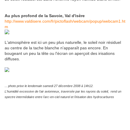
Au plus profond de la Savoie, Val d'isère
http://www.valdisere.com/fr/pictoflash/webcam/popup/webcam1.ht
m
L'atmosphère est ici un peu plus naturelle, le soleil noir résiduel
au centre de la tache blanche n'apparaît pas encore. En
bougeant un peu la tête ou l'écran on aperçoit des irisations
diffuses.
... photo prise le lendemain samedi 27 décembre 2008 à 14h12.
L'humidité excessive de l'air avionneux, traversée par les rayons du soleil, rend un
spectre intermédiaire entre l'arc-en-ciel naturel et l'irisation des hydrocarbures