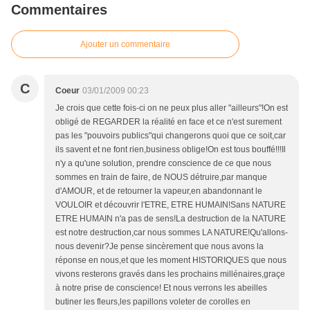
Commentaires
Ajouter un commentaire
C
Coeur
03/01/2009 00:23
Je crois que cette fois-ci on ne peux plus aller "ailleurs"!On est
obligé de REGARDER la réalité en face et ce n'est surement
pas les "pouvoirs publics"qui changerons quoi que ce soit,car
ils savent et ne font rien,business oblige!On est tous bouffé!!!Il
n'y a qu'une solution, prendre conscience de ce que nous
sommes en train de faire, de NOUS détruire,par manque
d'AMOUR, et de retourner la vapeur,en abandonnant le
VOULOIR et découvrir l'ETRE, ETRE HUMAIN!Sans NATURE
ETRE HUMAIN n'a pas de sens!La destruction de la NATURE
est notre destruction,car nous sommes LA NATURE!Qu'allons-
nous devenir?Je pense sincèrement que nous avons la
réponse en nous,et que les moment HISTORIQUES que nous
vivons resterons gravés dans les prochains millénaires,graçe
à notre prise de conscience! Et nous verrons les abeilles
butiner les fleurs,les papillons voleter de corolles en