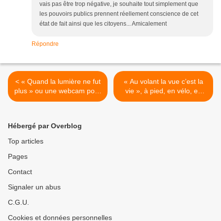
vais pas être trop négative, je souhaite tout simplement que
les pouvoirs publics prennent réellement conscience de cet
état de fait ainsi que les citoyens... Amicalement
Répondre
< « Quand la lumière ne fut
« Au volant la vue c’est la
plus » ou une webcam pour
vie », à pied, en vélo, en
suivre Galilée
l’air,… aussi >
Hébergé par Overblog
Top articles
Pages
Contact
Signaler un abus
C.G.U.
Cookies et données personnelles