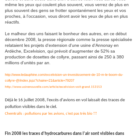
même les yeux qui coulent plus souvent, vous verrez de plus en
plus souvent des gens se frotter spontanément les yeux et vos
proches, à l'occasion, vous diront avoir les yeux de plus en plus
réactifs.
Le malheur des uns faisant le bonheur des autres, en ce début
décembre 2008, la presse régionale comme la presse spécialisée
relataient les projets d'extension d'une usine d'Annonay en
Ardèche, Excelvision, qui prévoit d'augmenter de 52% sa
production de dosettes de collyre, passant ainsi de 250 à 380
millions d'unités par an.
http://www.ledauphine.com/excelvision-un-investissement-de-10-m-le-boom-du-
collyre-@/index.jspz?chaine=21&article=79207
http://www.usinenouvelle.com/article/excelvision-voit-grand.153153
Déjà le 16 juillet 2008, l'excès d'avions en vol laissait des traces de
pollution visibles dans le ciel.
Chemtrails : pollutions par les avions, c’est pas très bio !!!
Fin 2008 les traces d'hydrocarbures dans l'air sont visibles dans