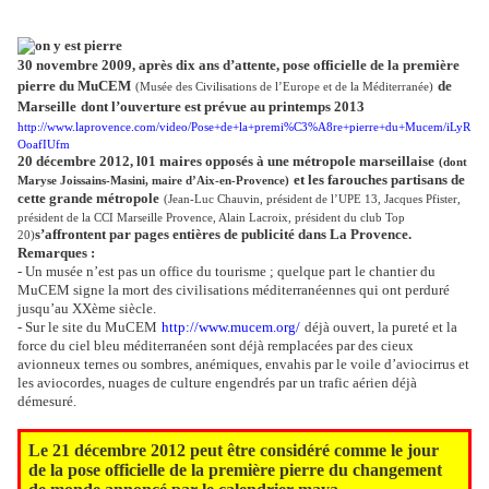
30 novembre 2009, après dix ans d’attente, pose officielle de la première
pierre du MuCEM
de
(Musée des Civilisations de l’Europe et de la Méditerranée)
Marseille
dont l’ouverture est prévue au printemps 2013
http://www.laprovence.com/video/Pose+de+la+premi%C3%A8re+pierre+du+Mucem/iLyR
OoafIUfm
20 décembre 2012, l01 maires opposés à une métropole marseillaise
(dont
et les farouches partisans de
Maryse Joissains-Masini, maire d’Aix-en-Provence)
cette grande métropole
(Jean-Luc Chauvin, président de l’UPE 13, Jacques Pfister,
président de la CCI Marseille Provence, Alain Lacroix, président du club Top
s’affrontent par pages entières de publicité dans La Provence.
20)
Remarques :
- Un musée n’est pas un office du tourisme ; quelque part le chantier du
MuCEM signe la mort des civilisations méditerranéennes qui ont perduré
jusqu’au XXème siècle.
- Sur le site du MuCEM
http://www.mucem.org/
déjà ouvert, la pureté et la
force du ciel bleu méditerranéen sont déjà remplacées par des cieux
avionneux ternes ou sombres, anémiques, envahis par le voile d’aviocirrus et
les aviocordes, nuages de culture engendrés par un trafic aérien déjà
démesuré.
Le 21 décembre 2012 peut être considéré comme le jour
de la pose officielle de la première pierre du changement