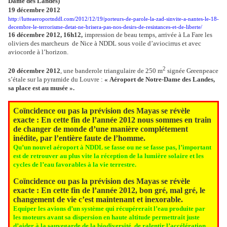
Dame des Landes)
19 décembre 2012
http://lutteaeroportnddl.com/2012/12/19/porteurs-de-parole-la-zad-sinvite-a-nantes-le-18-
decembre-le-terrorisme-detat-ne-brisera-pas-nos-desirs-de-resistances-et-de-liberte/
16 décembre 2012, 16h12,
impression de beau temps, arrivée à La Fare les
oliviers des marcheurs
de Nice à NDDL sous voile d’aviocirrus et avec
aviocorde à l’horizon.
2
20 décembre 2012
, une banderole triangulaire de 250 m
signée Greenpeace
s’étale sur la pyramide du Louvre :
« Aéroport de Notre-Dame des Landes,
sa place est au musée ».
Coïncidence ou pas la prévision des Mayas se révèle
exacte : En cette fin de l’année 2012 nous sommes en train
de changer de monde d’une manière complétement
inédite, par l’entière faute de l’homme.
Qu’un nouvel aéroport à NDDL se fasse ou ne se fasse pas, l’important
est de retrouver au plus vite la réception de la lumière solaire et les
cycles de l’eau favorables à la vie terrestre.
Coïncidence ou pas la prévision des Mayas se révèle
exacte : En cette fin de l’année 2012, bon gré, mal gré, le
changement de vie c’est maintenant et inexorable.
Equiper les avions d’un système qui récupérerait l’eau produite par
les moteurs avant sa dispersion en haute altitude permettrait juste
d’aider à la sauvegarde de la biodiversité, de ralentir l’accélération