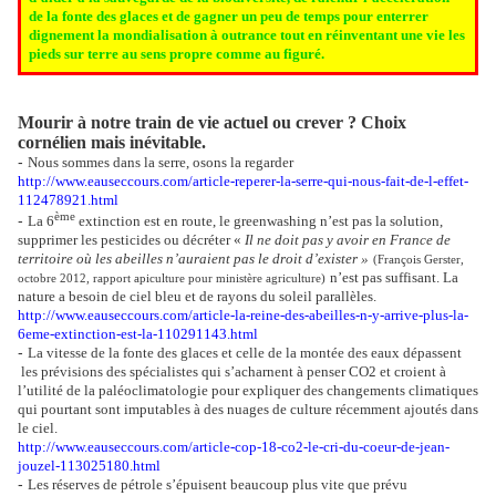
de la fonte des glaces et de gagner un peu de temps pour enterrer
dignement la mondialisation à outrance tout en réinventant une vie les
pieds sur terre au sens propre comme au figuré.
Mourir à notre train de vie actuel ou crever ? Choix
cornélien mais inévitable.
-
Nous sommes dans la serre, osons la regarder
http://www.eauseccours.com/article-reperer-la-serre-qui-nous-fait-de-l-effet-
112478921.html
ème
-
La 6
extinction est en route, le greenwashing n’est pas la solution,
supprimer les pesticides ou décréter «
Il ne doit pas y avoir en France de
territoire où les abeilles n’auraient pas le droit d’exister »
(François Gerster,
n’est pas suffisant. La
octobre 2012, rapport apiculture pour ministère agriculture)
nature a besoin de ciel bleu et de rayons du soleil parallèles.
http://www.eauseccours.com/article-la-reine-des-abeilles-n-y-arrive-plus-la-
6eme-extinction-est-la-110291143.html
-
La vitesse de la fonte des glaces et celle de la montée des eaux dépassent
les prévisions des spécialistes qui s’acharnent à penser CO2 et croient à
l’utilité de la paléoclimatologie pour expliquer des changements climatiques
qui pourtant sont imputables à des nuages de culture récemment ajoutés dans
le ciel.
http://www.eauseccours.com/article-cop-18-co2-le-cri-du-coeur-de-jean-
jouzel-113025180.html
-
Les réserves de pétrole s’épuisent beaucoup plus vite que prévu