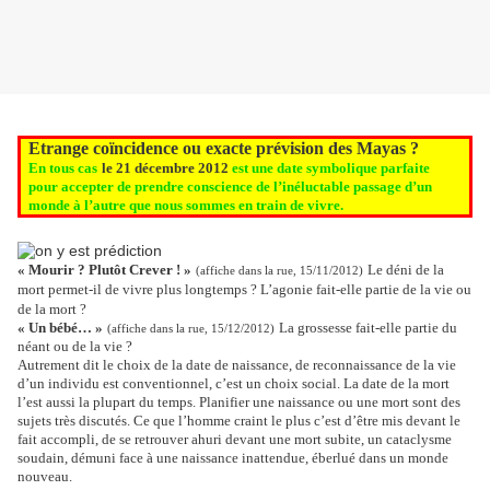
Etrange coïncidence ou exacte prévision des Mayas ?
En tous cas
le 21 décembre 2012
est une date symbolique parfaite
pour accepter de prendre conscience de l’inéluctable passage d’un
monde à l’autre que nous sommes en train de vivre.
« Mourir ? Plutôt Crever ! »
Le déni de la
(affiche dans la rue, 15/11/2012)
mort permet-il de vivre plus longtemps ? L’agonie fait-elle partie de la vie ou
de la mort ?
« Un bébé… »
La grossesse fait-elle partie du
(affiche dans la rue, 15/12/2012)
néant ou de la vie ?
Autrement dit le choix de la date de naissance, de reconnaissance de la vie
d’un individu est conventionnel, c’est un choix social. La date de la mort
l’est aussi la plupart du temps. Planifier une naissance ou une mort sont des
sujets très discutés. Ce que l’homme craint le plus c’est d’être mis devant le
fait accompli, de se retrouver ahuri devant une mort subite, un cataclysme
soudain, démuni face à une naissance inattendue, éberlué dans un monde
nouveau.