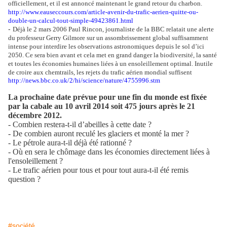
officiellement, et il est annoncé maintenant le grand retour du charbon.
http://www.eauseccours.com/article-avenir-du-trafic-aerien-quitte-ou-
double-un-calcul-tout-simple-49423861.html
-
Déjà le 2 mars 2006 Paul Rincon, journaliste de la BBC relatait une alerte
du professeur Gerry Gilmore sur un assombrissement global suffisamment
intense pour interdire les observations astronomiques depuis le sol d’ici
2050. Ce sera bien avant et cela met en grand danger la biodiversité, la santé
et toutes les économies humaines liées à un ensoleillement optimal.
Inutile
de croire aux chemtrails, les rejets du trafic aérien mondial suffisent
http://news.bbc.co.uk/2/hi/science/nature/4755996.stm
La prochaine date prévue pour une fin du monde est fixée
par la cabale au 10 avril 2014 soit 475 jours après le 21
décembre 2012.
- Combien restera-t-il d’abeilles à cette date ?
- De combien auront reculé les glaciers et monté la mer ?
- Le pétrole aura-t-il déjà été rationné ?
- Où en sera le chômage dans les économies directement liées à
l'ensoleillement ?
- Le trafic aérien pour tous et pour tout aura-t-il été remis
question ?
#société