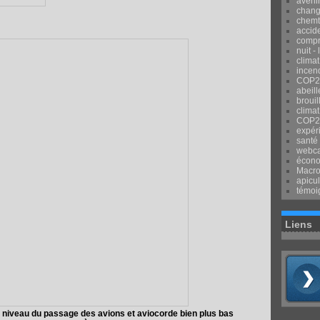
avenir
chang
chemtr
accid
compr
nuit -
clima
incend
COP2
abeill
brouil
climat
COP2
expér
santé
webca
écon
Macr
apicul
témoi
Liens
 niveau du passage des avions et aviocorde bien plus bas