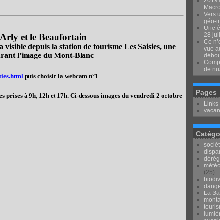
2019 
Macron
Vers u
géo-i
Une é
28 jui
d'Arly et le Beaufortain
Ce n’e
visible depuis la station de tourisme Les Saisies, une
vue au
urant l’image du Mont-Blanc
débou
Compr
de nu
sies.html
puis choisir la webcam n°1
Pages
les prises à 9h, 12h et 17h. Ci-dessous images du vendredi 2 octobre
Links
vacan
Catégo
socié
dispar
dérèg
météo
(25)
biodiv
dange
La Sai
mont
touri
lumièr