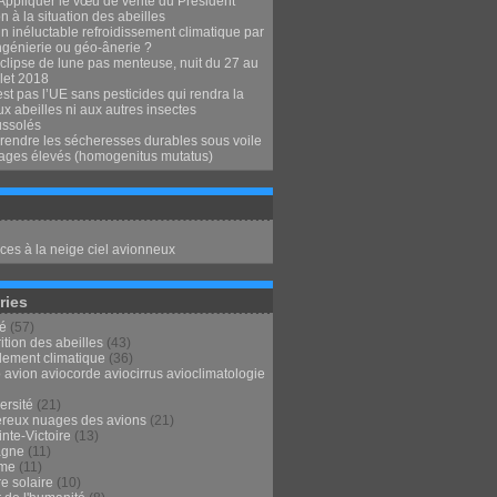
Appliquer le vœu de vérité du Président
 à la situation des abeilles
n inéluctable refroidissement climatique par
ngénierie ou géo-ânerie ?
clipse de lune pas menteuse, nuit du 27 au
llet 2018
st pas l’UE sans pesticides qui rendra la
x abeilles ni aux autres insectes
ssolés
endre les sécheresses durables sous voile
ages élevés (homogenitus mutatus)
ces à la neige ciel avionneux
ries
té
(57)
ition des abeilles
(43)
lement climatique
(36)
 avion aviocorde aviocirrus avioclimatologie
ersité
(21)
reux nuages des avions
(21)
nte-Victoire
(13)
agne
(11)
sme
(11)
e solaire
(10)