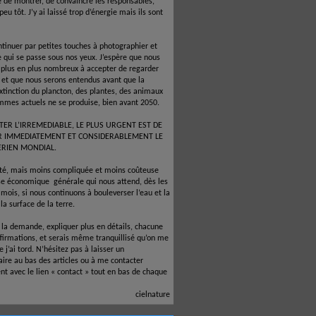
é de montrer, de convaincre les responsables,
 peu tôt. J’y ai laissé trop d’énergie mais ils sont
ntinuer par petites touches à photographier et
e qui se passe sous nos yeux. J’espère que nous
 plus en plus nombreux à accepter de regarder
e et que nous serons entendus avant que la
xtinction du plancton, des plantes, des animaux
mmes actuels ne se produise, bien avant 2050.
TER L’IRREMEDIABLE, LE PLUS URGENT EST DE
R IMMEDIATEMENT ET CONSIDERABLEMENT LE
ERIEN MONDIAL.
ité, mais moins compliquée et moins coûteuse
ise économique
générale qui nous attend, dès les
mois, si nous continuons à bouleverser l’eau et la
la surface de la terre.
à la demande, expliquer plus en détails, chacune
firmations, et serais même tranquillisé qu’on me
 j’ai tord. N’hésitez pas à laisser un
re au bas des articles ou à me contacter
nt avec le lien « contact » tout en bas de chaque
cielnature