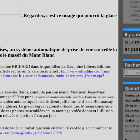
espace
étais 
le mon
-Regardez, c'est ce nuage qui pourrit la glace
bêtes,
contra
Il y a 
Sur t
impuné
risés, un système automatique de prise de vue surveille la
ns le massif du Mont-Blanc
Recher
Catherine RICHARD dans le quotidien Le Dauphiné Libéré, éditions
icle repris sur la version internet
:
http://www.ledauphine.com/haute-
-climatique-le-glacier-de-bionnassay-etudie-de-tres-pres-@/index.jspz?
Quand l
Gervais-les Bains, conduite par son maire, Monsieur Jean-Marc
Aménagem
ntage à l’état pur »
(charte environnementale locale « Pour ne laisser dans
Réchauffe
e vidéo automatique installé début juillet sur le site de Bionnassay
o du glacier. Le glaciologue régional officiel Luc Moreau commente
Dérègleme
ne de ces photos rassemblées en un montage vidéo donnent l’illusion
Boulevers
n relevée d’environ 7 cm par jour.
Dispariti
Uniformat
Sans plus
areil de vidéo automatique tenu en main devant le glacier noir par le
pas chois
ine.com/photo-@/index.jspz?photo=170329