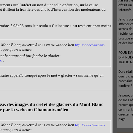
J’ai essay
ments sur l’intérêt ou non d’une telle opération, sur la cause
c’était un
t titillent la frontière des choix d’intervention des modérateurs du
informés.
Je vais co
afficher c
tembre
à 08h03 sous le pseudo « Cielnature » est resté entier au moins
serons de
l’évidenc
brusque e
et des ho
u Mont-Blanc, ouverte à tous en suivant ce lien
http://www.chamonix-
haque quart d'heure.
POUR EVI
t le nuage qui fait fondre le glacier:
DIMINUE
.
ml
TRAFIC A
Dure réal
taire apparaît
tronqué après le mot « glacier » sans même qu’un
que la cr
prochains 
lumière à 
Je peux, 
de mes af
se, des images du ciel et des glaciers du Mont-Blanc
prouve que
ure par la webcam Chamonix-météo
commentai
directeme
page.
u Mont-Blanc, ouverte à tous en suivant ce lien
http://www.chamonix-
haque quart d'heure.