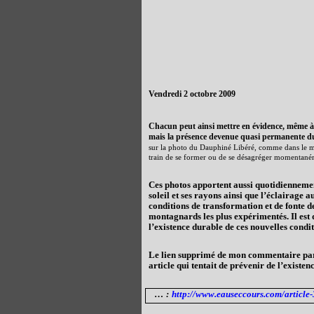
Vendredi 2 octobre 2009
Chacun peut ainsi mettre en évidence, même 
mais la présence devenue quasi permanente du 
sur la photo du Dauphiné Libéré, comme dans le m
train de se former ou de se désagréger momentané
Ces photos apportent aussi quotidiennem
soleil et ses rayons ainsi que l’éclairage a
conditions de transformation et de fonte de
montagnards les plus expérimentés. Il est 
l’existence durable de ces nouvelles condi
Le lien supprimé de mon commentaire par 
article qui tentait de prévenir de l’existe
…
:
http://www.eauseccours.com/article