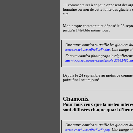
11 commentaires à ce jour, opposent des argu
humaine ou non de cette fonte des glaciers e
site.
Mon propre commentaire déposé le
23 sep
jusqu’à 14h43du même jour :
Une autre caméra surveille les glaciers d
. Une image c
meteo.com/bul/metPreEveFr.php
Et cette caméra photographie régulièremen
http://www.eauseccours.com/article-33965482.ht
Depuis le 24 septembre au moins ce commen
point final soit rajouté.
Chamonix
Pour tous ceux que la météo intéres
sont diffusées chaque quart d’he
Une autre caméra surveille les glaciers d
. Une image c
meteo.com/bul/metPreEveFr.php