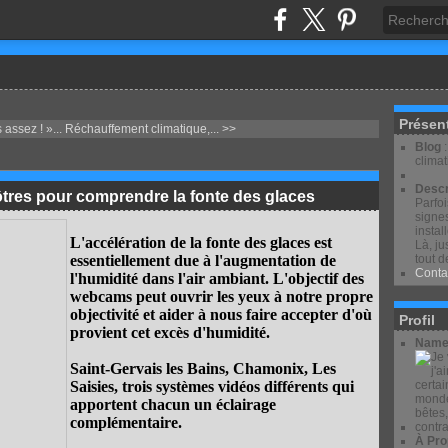
Présen
assez ! »...
Réchauffement climatique,... >>
Blog
clima
Descr
nôtres pour comprendre la fonte des glaces
Parfo
signes
instal
L'accélération de la fonte des glaces est
Là, ju
essentiellement due à l'augmentation de
tout d
Conta
l'humidité dans l'air ambiant. L'objectif des
webcams peut ouvrir les yeux à notre propre
objectivité et aider à nous faire accepter d'où
Profil
provient cet excès d'humidité.
Name
Saint-Gervais les Bains, Chamonix, Les
Saisies, trois systèmes vidéos différents qui
apportent chacun un éclairage
complémentaire.
À Pro