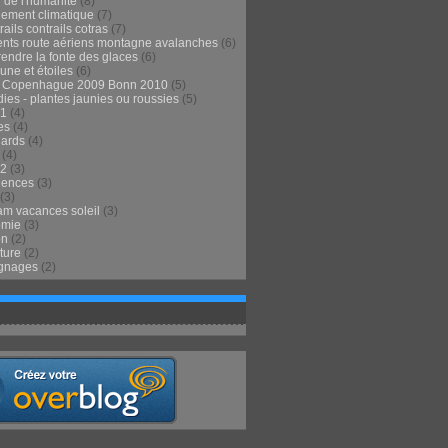
 de l'humanité
(8)
ement climatique
(7)
ails contrails cotras
(7)
ents route aériens montagne avalanches
(6)
endre la fonte des glaces
(6)
 lune et étoiles
(6)
t Copenhague 2009 Bonn 2010
(5)
ies - plantes jaunies ou roussies
(5)
1
(4)
es
(4)
lards
(4)
(4)
2
(3)
iences
(3)
(3)
m vacances soleil
(3)
omie
(3)
on
(2)
ture
(2)
gnages
(2)