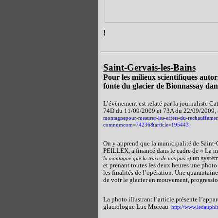
!
Saint-Gervais-les-Bains
Pour les milieux scientifiques auto
fonte du glacier de Bionnassay da
L’évènement est relaté par la journaliste 
74D du 11/09/2009 et 73A du 22/09/2009, art
montagnepour-mesurer-les-effets-du-rechauffement
comnumcom=74236&article=195443
On y apprend que la municipalité de Saint-
PEILLEX, a financé dans le cadre de « La mo
un systèm
la montagne que la trace de nos pas »)
et prenant toutes les deux heures une phot
les finalités de l’opération. Une quarantai
de voir le glacier en mouvement, progressio
La photo illustrant l’article présente l’app
glaciologue Luc Moreau
http://www.ledauph