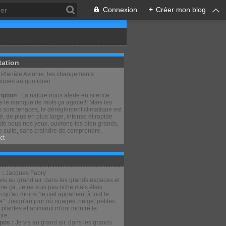
Connexion
+
Créer mon blog
tation
: Planète Avionie, les changements
tiques au quotidien
iption
: La nature nous alerte en silence.
is le manque de mots ça agace!!! Mais les
 sont tenaces, le dérèglement climatique est
lé, de plus en plus large, intense et rapide.
ste sous nos yeux, ouvrons-les bien grands,
e suite, sans craindre de comprendre.
ct
 :
Jacques Fabry
pos :
Je vis au grand air, dans les grands