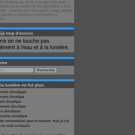
s et j'aime ça. Je ne suis pas riche mais
certain qu'au moins "le ciel appartient à tout
de". Jusqu'au jour où nuages, neige, petites
 plantes et animaux m'ont montré le
ire.
déjà trop d'avions
erre on ne touche pas
ment à l'eau et à la lumière.
che
a lumière ne fut plus.
ents climatiques
ment climatique
nt climatique
ement climatique
ons climatiques
isation climatique
 de commentaires pour le moment, mais je n’ai
i ces mots au hasard.