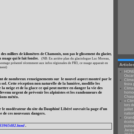
des
à
milliers de kilomètres de Chamonix, non pas le glissement du glacier,
nuage qui le fait fondre.
(NB: En arrière plan du glaciologue Luc Moreau,
ontage présenté récemment aux infos régionales de FR3, ce nuage apparait en
Article
ment)
HONEY
Oscars
ent de nombreux renseignements sur
le nouvel aspect montré par le
Climat
u sol. Cette réception non naturelle de la lumière, modifie les
finira 
 la neige et de la glace ce qui peut mettre en danger la vie des
Clima
devenu urgent de prévenir les alpinistes et les randonneurs de
homog
tions météo.
Chaqu
« Clim
lors d
le modérateur du site du Dauphiné Libéré ouvrait la page d’un
juille
nce de ces nouveaux dangers.
natio
Grand
écolo
-33965482.html
.
puiss
Jacqu