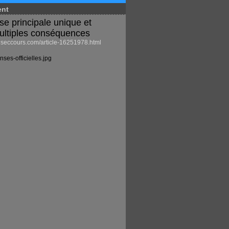
ent
se principale unique et
ultiples conséquences
eccours.com/article-16251978.html