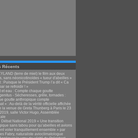
s Récents
LAND (terre de miel) le film aux deux
, sans néonicotinoïdes « tueur d'abeilles »
 : Puisque le Président Trump l’a dit « Ca
par se refroidir ! »
t et eau : Compte chaque goutte
enitus - Sécheresses, grêle, tornades :
e goutte anthropique compte
at » : Au-delà de la vérité officielle affichée
e la venue de Greta Thunberg à Paris le 23
t 2019, salle Victor Hugo, Assemblée
nale
 Débat National 2019 « Une transition
gique sans tabou pour qu’abeilles et avions
ent voler tranquillement ensemble » par
es Fabry, naturaliste avioclimatologue