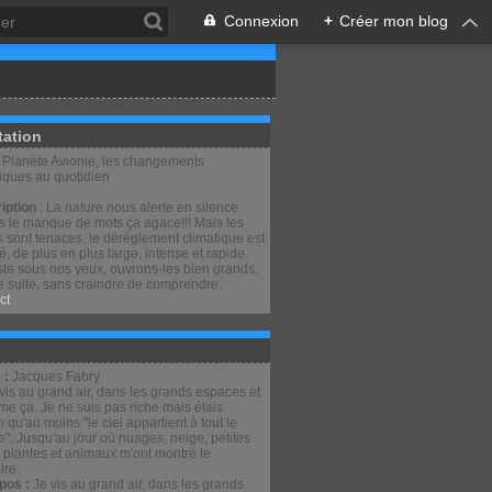
Connexion
+
Créer mon blog
tation
: Planète Avionie, les changements
tiques au quotidien
iption
: La nature nous alerte en silence.
is le manque de mots ça agace!!! Mais les
 sont tenaces, le dérèglement climatique est
lé, de plus en plus large, intense et rapide.
ste sous nos yeux, ouvrons-les bien grands,
e suite, sans craindre de comprendre.
ct
 :
Jacques Fabry
pos :
Je vis au grand air, dans les grands