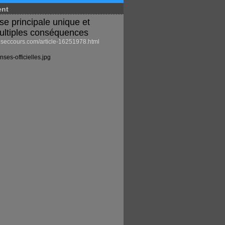
ent
se principale unique et
ultiples conséquences
eccours.com/article-16251978.html