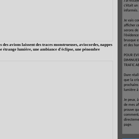
J’ai essay
c’était un
informés.
Je vais co
afficher c
serons de
l’évidenc
brusque e
ges des avions laissent des traces monstrueuses, aviocordes, nappes
et des ho
une étrange lumière, une ambiance d'éclipse, une pénombre
POUR EVI
DIMINUE
TRAFIC A
Dure réal
que la cr
prochains 
lumière à 
Je peux, 
de mes af
prouve que
commentai
directeme
page.