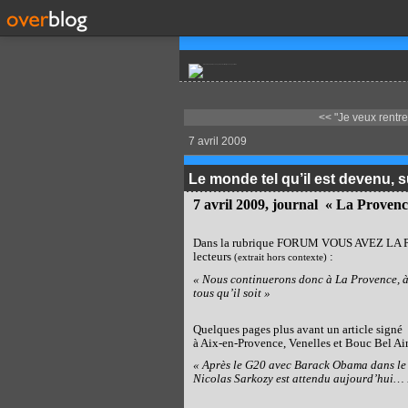
<< "Je veux rentrer
7 avril 2009
Le monde tel qu’il est devenu, s
7 avril 2009, journal
« La Provenc
Dans la rubrique FORUM VOUS AVEZ LA PAR
lecteurs
:
(extrait hors contexte)
« Nous continuerons donc à La Provence, à 
tous qu’il soit »
Quelques pages plus avant un article signé
à Aix-en-Provence, Venelles et Bouc Bel Air
« Après le G20 avec Barack Obama dans le f
Nicolas Sarkozy est attendu aujourd’hui…