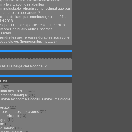
Appliquer le vœu de vérité du Président
 à la situation des abeilles
n inéluctable refroidissement climatique par
ngénierie ou géo-ânerie ?
clipse de lune pas menteuse, nuit du 27 au
llet 2018
st pas l’UE sans pesticides qui rendra la
x abeilles ni aux autres insectes
ssolés
endre les sécheresses durables sous voile
ages élevés (homogenitus mutatus)
ces à la neige ciel avionneux
ries
té
(57)
ition des abeilles
(43)
lement climatique
(36)
 avion aviocorde aviocirrus avioclimatologie
ersité
(21)
reux nuages des avions
(21)
nte-Victoire
(13)
agne
(11)
sme
(11)
e solaire
(10)