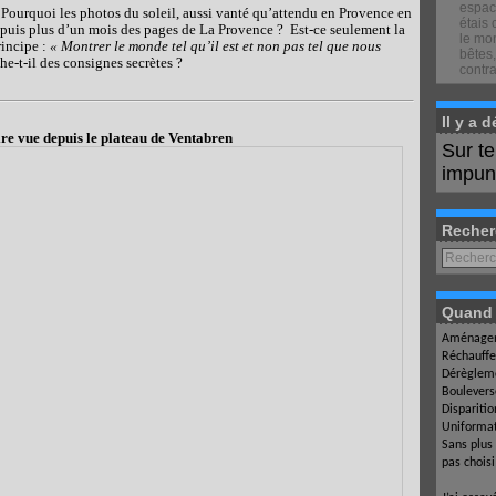
espace
: Pourquoi les photos du soleil, aussi vanté qu’attendu en Provence en
étais 
depuis plus d’un mois des pages de La Provence ? Est-ce seulement la
le mon
rincipe :
« Montrer le monde tel qu’il est et non pas tel que nous
bêtes,
he-t-il des consignes secrètes ?
contra
Il y a 
ire vue depuis le plateau de Ventabren
Sur t
impuné
Recher
Quand l
Aménagem
Réchauffe
Dérègleme
Boulevers
Dispariti
Uniformat
Sans plus
pas chois