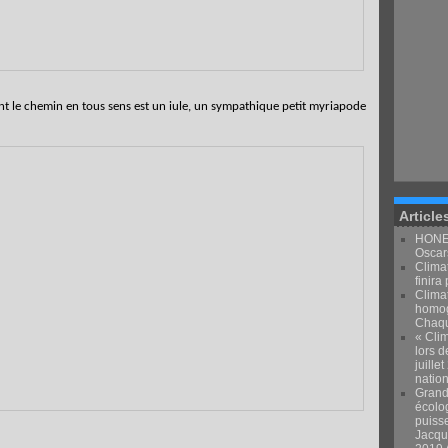
ent le chemin en tous sens est un iule, un sympathique petit myriapode
Article
HONEY
Oscars
Climat
finira 
Clima
homog
Chaqu
« Clim
lors d
juille
natio
Grand
écolo
puiss
Jacqu