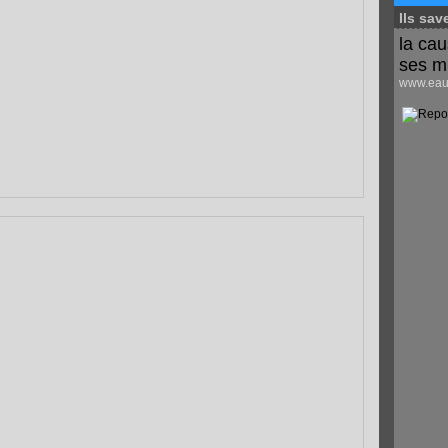
Ils sav
la cau
ses m
www.eaus