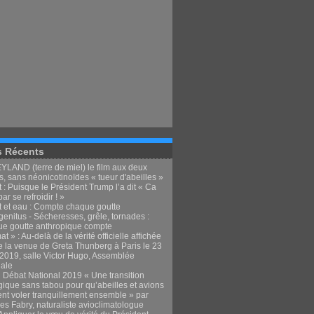
s Récents
LAND (terre de miel) le film aux deux
, sans néonicotinoïdes « tueur d'abeilles »
 : Puisque le Président Trump l’a dit « Ca
par se refroidir ! »
t et eau : Compte chaque goutte
enitus - Sécheresses, grêle, tornades :
e goutte anthropique compte
at » : Au-delà de la vérité officielle affichée
e la venue de Greta Thunberg à Paris le 23
t 2019, salle Victor Hugo, Assemblée
nale
 Débat National 2019 « Une transition
gique sans tabou pour qu’abeilles et avions
ent voler tranquillement ensemble » par
es Fabry, naturaliste avioclimatologue