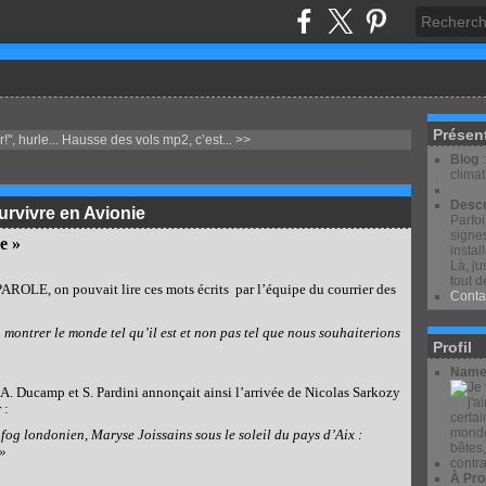
Présen
!", hurle...
Hausse des vols mp2, c’est... >>
Blog
clima
Descr
urvivre en Avionie
Parfo
signes
e »
instal
Là, ju
tout d
OLE, on pouvait lire ces mots écrits
par l’équipe du courrier des
Conta
montrer le monde tel qu’il est et non pas tel que nous souhaiterions
Profil
Name
A. Ducamp et S. Pardini annonçait ainsi l’arrivée de Nicolas Sarkozy
 :
og londonien, Maryse Joissains sous le soleil du pays d’Aix :
 »
À Pro