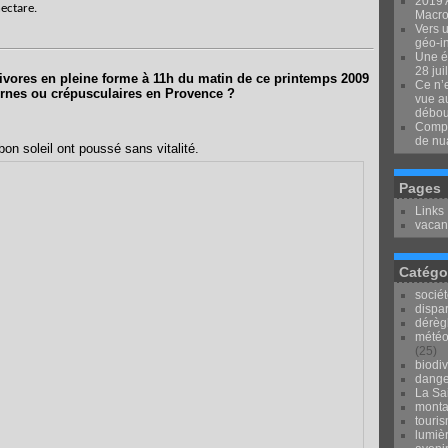
2019 
hectare.
Macron
Vers u
géo-i
Une é
28 jui
tivores en pleine forme à 11h du matin de ce printemps 2009
Ce n’e
urnes ou crépusculaires en Provence ?
vue au
débou
Compr
de nu
 bon soleil ont poussé sans vitalité.
Pages
Links
vacan
Catégo
socié
dispar
dérèg
météo
(25)
biodiv
dange
La Sai
mont
touri
lumièr