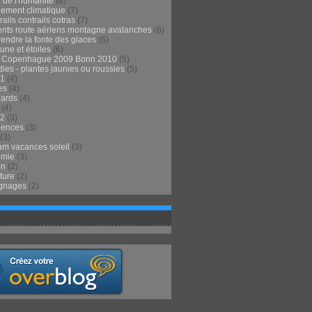
 de l'humanité
(8)
ement climatique
(7)
ails contrails cotras
(7)
ents route aériens montagne avalanches
(6)
endre la fonte des glaces
(6)
 lune et étoiles
(6)
t Copenhague 2009 Bonn 2010
(5)
ies - plantes jaunies ou roussies
(5)
1
(4)
es
(4)
lards
(4)
(4)
2
(3)
iences
(3)
(3)
m vacances soleil
(3)
omie
(3)
on
(2)
ture
(2)
gnages
(2)