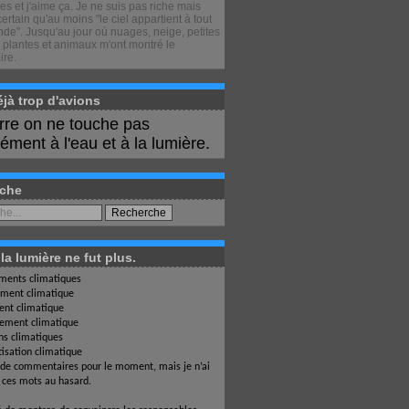
s et j'aime ça. Je ne suis pas riche mais
certain qu'au moins "le ciel appartient à tout
de". Jusqu'au jour où nuages, neige, petites
 plantes et animaux m'ont montré le
ire.
déjà trop d'avions
erre on ne touche pas
ment à l'eau et à la lumière.
che
a lumière ne fut plus.
ents climatiques
ment climatique
nt climatique
ement climatique
ons climatiques
isation climatique
 de commentaires pour le moment, mais je n’ai
i ces mots au hasard.