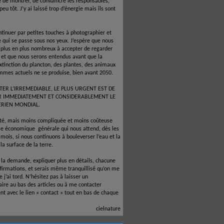
é de montrer, de convaincre les responsables,
 peu tôt. J’y ai laissé trop d’énergie mais ils sont
ntinuer par petites touches à photographier et
e qui se passe sous nos yeux. J’espère que nous
 plus en plus nombreux à accepter de regarder
e et que nous serons entendus avant que la
xtinction du plancton, des plantes, des animaux
mmes actuels ne se produise, bien avant 2050.
TER L’IRREMEDIABLE, LE PLUS URGENT EST DE
R IMMEDIATEMENT ET CONSIDERABLEMENT LE
ERIEN MONDIAL.
ité, mais moins compliquée et moins coûteuse
ise économique
générale qui nous attend, dès les
mois, si nous continuons à bouleverser l’eau et la
la surface de la terre.
à la demande, expliquer plus en détails, chacune
firmations, et serais même tranquillisé qu’on me
 j’ai tord. N’hésitez pas à laisser un
re au bas des articles ou à me contacter
nt avec le lien « contact » tout en bas de chaque
cielnature