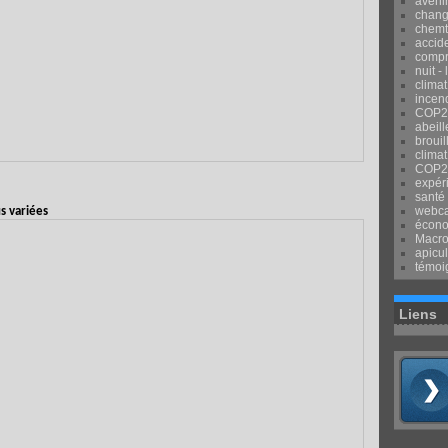
avenir
chang
chemtr
accid
compr
nuit -
clima
incend
COP2
abeill
brouil
climat
COP2
expér
santé
webca
s variées
écon
Macr
apicul
témoi
Liens