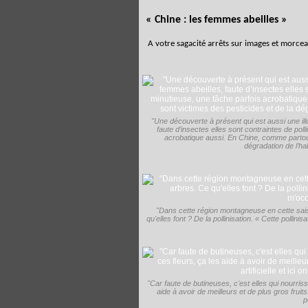
« Chine : les femmes abeilles »
A votre sagacité arrêts sur images et morcea
"Une découverte à présent qui est aussi une il
faute d’insectes elles sont contraintes de poll
acrobatique aussi. En Chine, comme partout a
dégradation de l’ha
"Dans cette région montagneuse en cette sais
qu'elles font ? De la pollinisation. « Cette pollini
"Car faute de butineuses, c'est elles qui nourriss
aide à avoir de meilleurs et de plus gros fruits. D
p