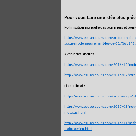
Pour vous faire une idée plus préc
Pollinisation manuelle des pommiers et poiri
http://www.eauseccours.com/article-moins-d
accusent-demesurement-les-pe-117363146.
Avenir des abeilles :
http://www.eauseccours.com/2016/12/moins-d
http://www.eauseccours.com/2016/07/etre-ge
et du climat :
http://www.eauseccours.com/article-cop-18
http://www.eauseccours.com/2017/05/nouve
mutatus.html
http://www.eauseccours.com/2016/11/action
trafic-aerien.html