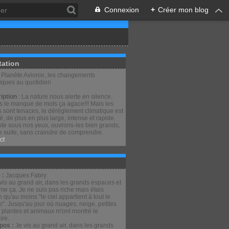
Connexion
+
Créer mon blog
tation
: Planète Avionie, les changements
tiques au quotidien
iption
: La nature nous alerte en silence.
is le manque de mots ça agace!!! Mais les
 sont tenaces, le dérèglement climatique est
lé, de plus en plus large, intense et rapide.
ste sous nos yeux, ouvrons-les bien grands,
e suite, sans craindre de comprendre.
ct
 :
Jacques Fabry
pos :
Je vis au grand air, dans les grands