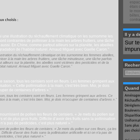
espace
étais 
le mon
bêtes,
contra
ux choisis :
Il y a 
Sur t
impuné
lustration du réchauffement climatique on les surnomme les femmes abeilles,
iniser à la main les arbres fruitiers, une tâche minutieuse, une tâche parfois
illeurs sur la planète, les abeilles sont victimes des pesticides et de la
Recher
bitat naturel. Arnaud Miguet avec Gaelle Caron."
Quand l
on, tous les cerisiers sont en fleurs. Les femmes grimpent aux arbres. Ce
Aménagem
sation à la main, c'est très bien. Moi, je dois m'occuper de centaines d'arbres »."
Réchauffe
Dérègleme
Boulevers
Dispariti
Uniformat
Sans plus
ent de pollen les fleurs de cerisiers. « Je mets du pollen sur ces fleurs, ça les
pas chois
ifficile d’avoir des fruits sans la pollinisation artificielle et ici on n’a pas de
esticides, c’est plus naturel »."