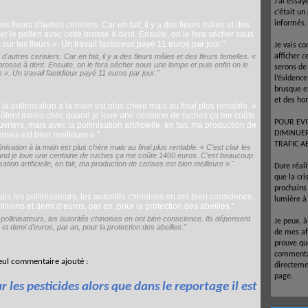
J’ai essay
c’était un
informés.
Je vais co
s d'autres cerisiers. Car en fait, il y a des fleurs mâles et des fleurs femelles. «
afficher c
 brosse à dent. Ensuite, on le fera sécher sous une lampe et puis enfin on le
serons de
s ». Un travail fastidieux payé 11 euros par jour."
l’évidenc
brusque e
et des ho
POUR EVI
DIMINUE
TRAFIC A
linisation à la main est plus chère mais au final plus rentable. « C’est clair les
uand je loue une centaine de ruches ça me coûte 1400 euros. C’est beaucoup
ation artificielle, en fait, ma production de cerises est bien meilleure »."
Dure réal
que la cr
prochains 
lumière à 
ollinisateurs, les autorités chinoises en ont bien conscience. Ils dépensent
Je peux, 
 et demi d’euros, par an, pour la protection des abeilles."
de mes af
prouve que
commentai
eul commentaire ajouté :
directeme
page.
r les pesticides alors que dans le reportage il est