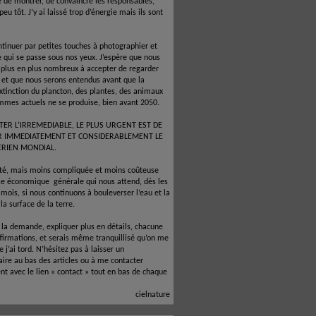
é de montrer, de convaincre les responsables,
 peu tôt. J’y ai laissé trop d’énergie mais ils sont
ntinuer par petites touches à photographier et
e qui se passe sous nos yeux. J’espère que nous
 plus en plus nombreux à accepter de regarder
e et que nous serons entendus avant que la
xtinction du plancton, des plantes, des animaux
mmes actuels ne se produise, bien avant 2050.
TER L’IRREMEDIABLE, LE PLUS URGENT EST DE
R IMMEDIATEMENT ET CONSIDERABLEMENT LE
ERIEN MONDIAL.
ité, mais moins compliquée et moins coûteuse
ise économique
générale qui nous attend, dès les
mois, si nous continuons à bouleverser l’eau et la
la surface de la terre.
à la demande, expliquer plus en détails, chacune
firmations, et serais même tranquillisé qu’on me
 j’ai tord. N’hésitez pas à laisser un
re au bas des articles ou à me contacter
nt avec le lien « contact » tout en bas de chaque
cielnature