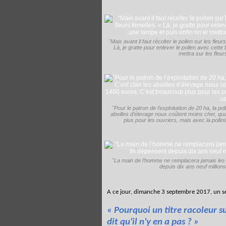
"Mais avant il faut récolter le pollen sur les fleur
Là, je gratte pour enlever le pollen avec cette
mettra sur les fleur
"Pour le patron de l’exploitation de 20 ha, la pol
abeilles d’élevage nous coûtent moins cher, q
plus pour les ouvriers, mais avec la pollinis
"La main de l’homme ne remplacera jamais les p
depuis dix ans neuf millions
A ce jour, dimanche 3 septembre 2017, un s
« Pourquoi un titre racoleur su
dit qu'il n'y en a pas ? »