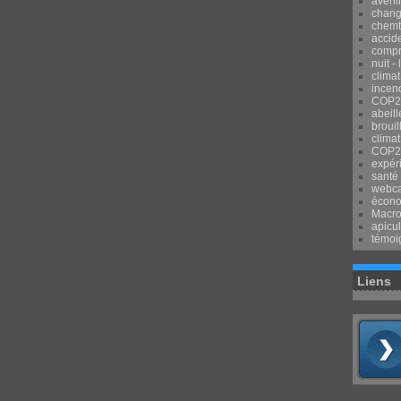
avenir
chang
chemtr
accid
compr
nuit -
clima
incend
COP2
abeill
brouil
climat
COP2
expér
santé
webca
écon
Macr
apicul
témoi
Liens