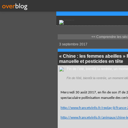
<< Comprendre les séch
3 septembre 2017
« Chine : les femmes abeilles » 
manuelle et pesticides en tête
Fin de l’été, bientôt la rentrée, un moment i
Mercredi 30 août 2017, en fin de son JT de 20
spectaculaire pollinisation manuelle des ceri
http://www.francetvinfo.fr/replay-jt/fran
http://www.francetvinfo.fr/animaux/chine-