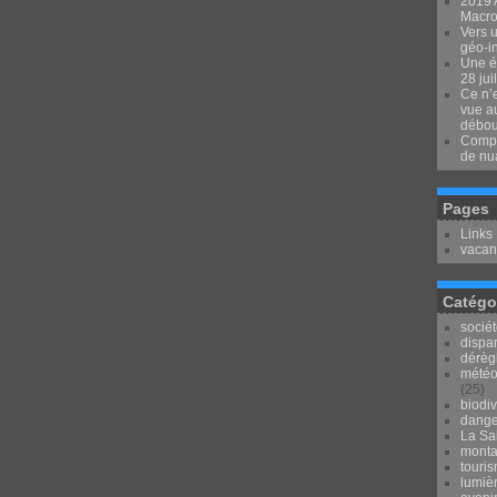
2019 
Macron
Vers u
géo-i
Une é
28 jui
Ce n’e
vue au
débou
Compr
de nu
Pages
Links
vacan
Catégo
socié
dispar
dérèg
météo
(25)
biodiv
dange
La Sai
mont
touri
lumièr