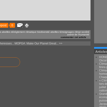
epost
0
s abeilles
dérèglement climatique
biodiversité
abeilles
témoignages
climat
société
avenir de l'humanité
commenter cet article
…
eresses...
MOPGA: Make Our Planet Great... >>
Article
HONEY
Oscars
Climat
finira 
Clima
homog
Chaqu
« Clim
lors d
juille
natio
Grand
écolo
puiss
Jacqu