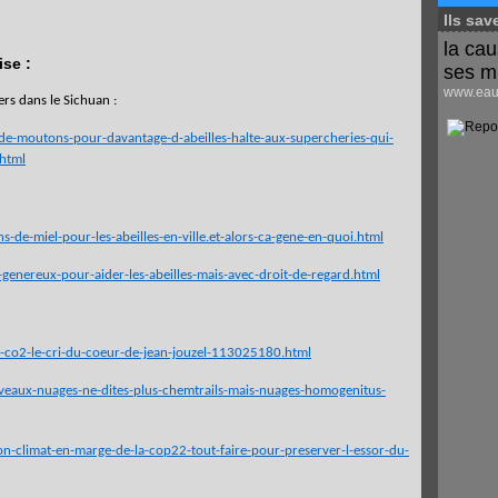
Ils sav
la cau
ise :
ses m
www.eaus
ers dans le Sichuan :
e-moutons-pour-davantage-d-abeilles-halte-aux-supercheries-qui-
html
e-miel-pour-les-abeilles-en-ville.et-alors-ca-gene-en-quoi.html
nereux-pour-aider-les-abeilles-mais-avec-droit-de-regard.html
-co2-le-cri-du-coeur-de-jean-jouzel-113025180.html
aux-nuages-ne-dites-plus-chemtrails-mais-nuages-homogenitus-
-climat-en-marge-de-la-cop22-tout-faire-pour-preserver-l-essor-du-