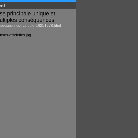
ent
se principale unique et
ultiples conséquences
eccours.com/article-16251978.html