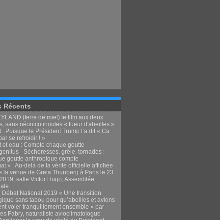
s Récents
LAND (terre de miel) le film aux deux
, sans néonicotinoïdes « tueur d'abeilles »
 : Puisque le Président Trump l’a dit « Ca
par se refroidir ! »
t et eau : Compte chaque goutte
enitus - Sécheresses, grêle, tornades :
e goutte anthropique compte
at » : Au-delà de la vérité officielle affichée
e la venue de Greta Thunberg à Paris le 23
t 2019, salle Victor Hugo, Assemblée
nale
 Débat National 2019 « Une transition
gique sans tabou pour qu’abeilles et avions
ent voler tranquillement ensemble » par
es Fabry, naturaliste avioclimatologue