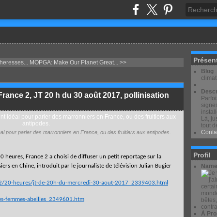
Présen
eresses...
MOPGA: Make Our Planet Great... >>
Blog
clima
Descr
France 2, JT 20 h du 30 août 2017, pollinisation
Parfo
signes
instal
Là, ju
tout d
Conta
déal pour parler des marronniers en France, ou des fruitiers aux antipodes.
Profil
 heures, France 2 a choisi de diffuser un petit reportage sur la
siers en Chine, introduit
par le journaliste de télévision Julian Bugier
Name
ce-2/20-heures/jt-de-20h-du-mercredi-30-aout-2017_2339403.html
les-femmes-abeilles_2349601.htm
À Pro