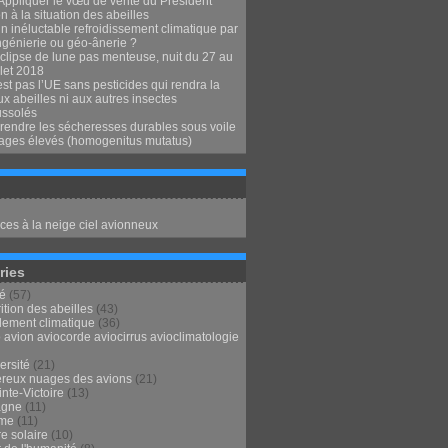
Appliquer le vœu de vérité du Président
 à la situation des abeilles
n inéluctable refroidissement climatique par
ngénierie ou géo-ânerie ?
clipse de lune pas menteuse, nuit du 27 au
llet 2018
st pas l’UE sans pesticides qui rendra la
x abeilles ni aux autres insectes
ssolés
endre les sécheresses durables sous voile
ages élevés (homogenitus mutatus)
ces à la neige ciel avionneux
ries
té
(57)
ition des abeilles
(43)
lement climatique
(36)
 avion aviocorde aviocirrus avioclimatologie
ersité
(21)
reux nuages des avions
(21)
nte-Victoire
(13)
agne
(11)
sme
(11)
e solaire
(10)