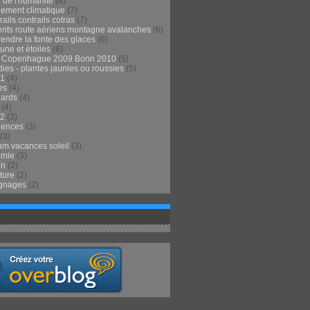
 de l'humanité
(8)
ement climatique
(7)
ails contrails cotras
(7)
ents route aériens montagne avalanches
(6)
endre la fonte des glaces
(6)
 lune et étoiles
(6)
t Copenhague 2009 Bonn 2010
(5)
ies - plantes jaunies ou roussies
(5)
1
(4)
es
(4)
lards
(4)
(4)
2
(3)
iences
(3)
(3)
m vacances soleil
(3)
omie
(3)
on
(2)
ture
(2)
gnages
(2)