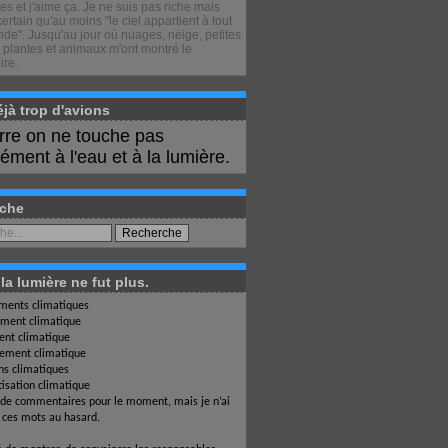
s et j'aime ça. Je ne suis pas riche mais
certain qu'au moins "le ciel appartient à tout
de". Jusqu'au jour où nuages, neige, petites
 plantes et animaux m'ont montré le
ire.
déjà trop d'avions
erre on ne touche pas
ment à l'eau et à la lumière.
che
a lumière ne fut plus.
ents climatiques
ment climatique
nt climatique
ement climatique
ons climatiques
isation climatique
 de commentaires pour le moment, mais je n’ai
i ces mots au hasard.