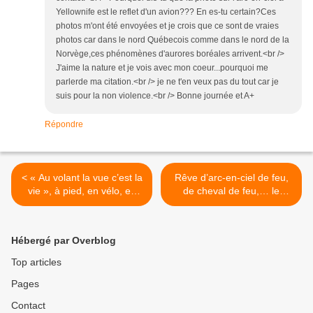
Yellownife est le reflet d'un avion??? En es-tu certain?Ces
photos m'ont été envoyées et je crois que ce sont de vraies
photos car dans le nord Québecois comme dans le nord de la
Norvège,ces phénomènes d'aurores boréales arrivent.<br />
J'aime la nature et je vois avec mon coeur...pourquoi me
parlerde ma citation.<br /> je ne t'en veux pas du tout car je
suis pour la non violence.<br /> Bonne journée et A+
Répondre
< « Au volant la vue c’est la
Rêve d’arc-en-ciel de feu,
vie », à pied, en vélo, en
de cheval de feu,… le
l’air,… aussi
dreamcatcher veille >
Hébergé par Overblog
Top articles
Pages
Contact