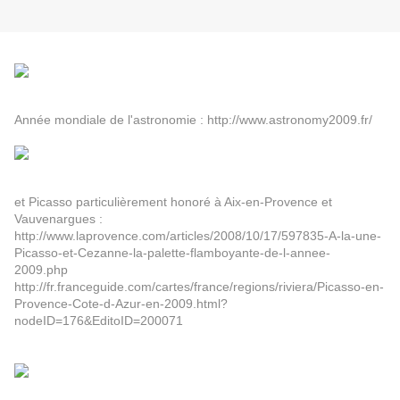
Année mondiale de l'astronomie :
http://www.astronomy2009.fr/
et Picasso particulièrement honoré à Aix-en-Provence et
Vauvenargues :
http://www.laprovence.com/articles/2008/10/17/597835-A-la-une-
Picasso-et-Cezanne-la-palette-flamboyante-de-l-annee-
2009.php
http://fr.franceguide.com/cartes/france/regions/riviera/Picasso-en-
Provence-Cote-d-Azur-en-2009.html?
nodeID=176&EditoID=200071