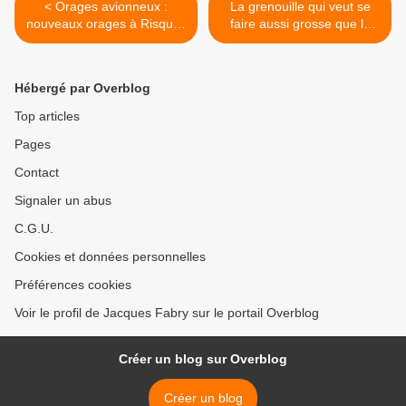
< Orages avionneux :
La grenouille qui veut se
nouveaux orages à Risques
faire aussi grosse que le
Majeurs mi-technologiques,
boeuf - variante orages
mi-naturels. Evitons la
2008 >
destruction des biens, la
Hébergé par Overblog
dévastation des récoltes, la
mort d’innocents
Top articles
Pages
Contact
Signaler un abus
C.G.U.
Cookies et données personnelles
Préférences cookies
Voir le profil de Jacques Fabry sur le portail Overblog
Créer un blog sur Overblog
Créer un blog