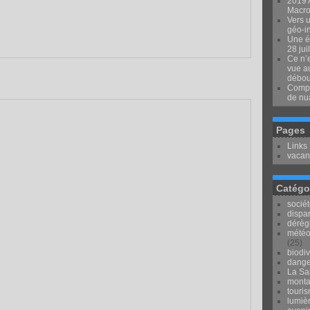
2019 
Macron
Vers u
géo-i
Une é
28 jui
Ce n’e
vue au
débou
Compr
de nu
Pages
Links
vacan
Catégo
socié
dispar
dérèg
météo
(25)
biodiv
dange
La Sai
mont
touri
lumièr