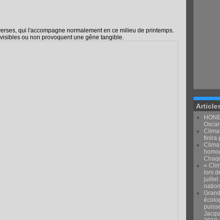
diverses, qui l'accompagne normalement en ce milieu de printemps.
s visibles ou non provoquent une gêne tangible.
Article
HONEY
Oscars
Climat
finira 
Clima
homog
Chaqu
« Clim
lors d
juille
natio
Grand
écolo
puiss
Jacqu