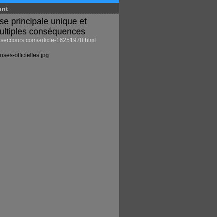
ent
se principale unique et
ultiples conséquences
eccours.com/article-16251978.html