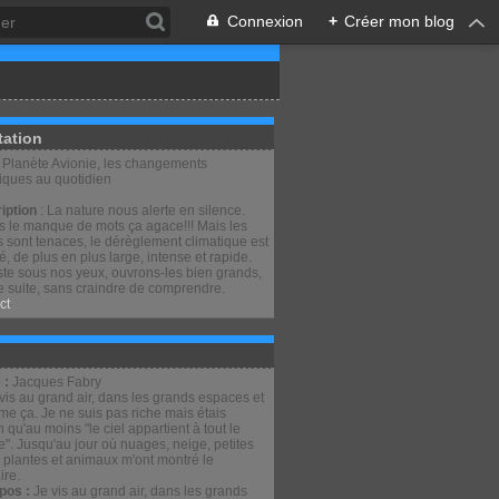
Connexion
+
Créer mon blog
tation
: Planète Avionie, les changements
tiques au quotidien
iption
: La nature nous alerte en silence.
is le manque de mots ça agace!!! Mais les
 sont tenaces, le dérèglement climatique est
lé, de plus en plus large, intense et rapide.
ste sous nos yeux, ouvrons-les bien grands,
e suite, sans craindre de comprendre.
ct
 :
Jacques Fabry
pos :
Je vis au grand air, dans les grands