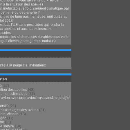
Appliquer le vœu de vérité du Président
 à la situation des abeilles
n inéluctable refroidissement climatique par
ngénierie ou géo-ânerie ?
clipse de lune pas menteuse, nuit du 27 au
llet 2018
st pas l’UE sans pesticides qui rendra la
x abeilles ni aux autres insectes
ssolés
endre les sécheresses durables sous voile
ages élevés (homogenitus mutatus)
ces à la neige ciel avionneux
ries
té
(57)
ition des abeilles
(43)
lement climatique
(36)
 avion aviocorde aviocirrus avioclimatologie
ersité
(21)
reux nuages des avions
(21)
nte-Victoire
(13)
agne
(11)
sme
(11)
e solaire
(10)