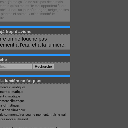
s et j'aime ça. Je ne suis pas riche mais
certain qu'au moins "le ciel appartient à tout
de". Jusqu'au jour où nuages, neige, petites
 plantes et animaux m'ont montré le
ire.
déjà trop d'avions
erre on ne touche pas
ment à l'eau et à la lumière.
che
a lumière ne fut plus.
ents climatiques
ment climatique
nt climatique
ement climatique
ons climatiques
isation climatique
 de commentaires pour le moment, mais je n’ai
i ces mots au hasard.