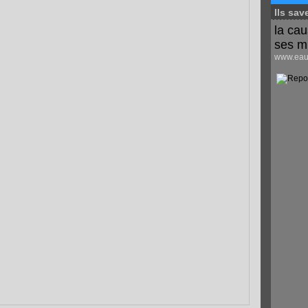
Ils sav
la cau
ses m
www.eaus