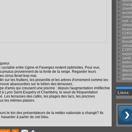
avenir
chang
chemtr
accid
compr
nuit -
clima
incend
COP2
abeill
brouil
climat
COP2
expér
santé
webca
igueur.
écon
e cyclable entre Ugine et Faverges restent optimistes. Pour eux,
Macr
cumulus proviennent de la fonte de la neige. Regarder leurs
apicul
s cirrus ferait trop mal.
témoi
 sur les fruitiers, les pissenlits et les arbres d'ornement comme les
retrouve abasourdies sur le béton des terrasses.
 d'amis qui creusent une piscine : depuis l'augmentation irréfléchie
 à Lyon Saint-Exupéry et Chambéry, le seuil de fréquentation
Liens
é. Les terrasses des cafés, les plages des lacs, les piscines
lus les mêmes plaisirs.
rs le ton des présentateurs de la météo nationale a changé? Ils
hasarder à parler de ciel bleu.