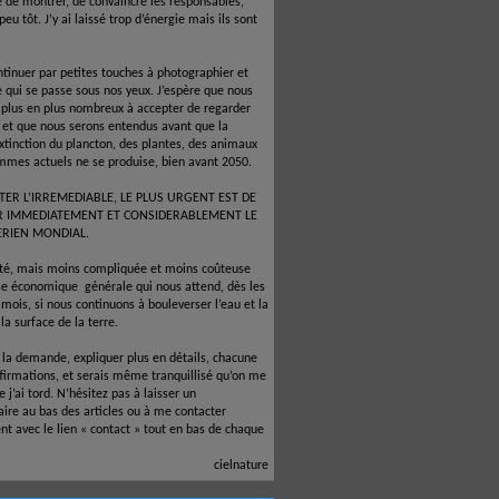
é de montrer, de convaincre les responsables,
 peu tôt. J’y ai laissé trop d’énergie mais ils sont
ntinuer par petites touches à photographier et
e qui se passe sous nos yeux. J’espère que nous
 plus en plus nombreux à accepter de regarder
e et que nous serons entendus avant que la
xtinction du plancton, des plantes, des animaux
mmes actuels ne se produise, bien avant 2050.
TER L’IRREMEDIABLE, LE PLUS URGENT EST DE
R IMMEDIATEMENT ET CONSIDERABLEMENT LE
ERIEN MONDIAL.
ité, mais moins compliquée et moins coûteuse
ise économique
générale qui nous attend, dès les
mois, si nous continuons à bouleverser l’eau et la
la surface de la terre.
à la demande, expliquer plus en détails, chacune
firmations, et serais même tranquillisé qu’on me
 j’ai tord. N’hésitez pas à laisser un
re au bas des articles ou à me contacter
nt avec le lien « contact » tout en bas de chaque
cielnature