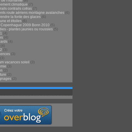
 de l'humanité
(8)
ement climatique
(7)
ails contrails cotras
(7)
ents route aériens montagne avalanches
(6)
endre la fonte des glaces
(6)
 lune et étoiles
(6)
t Copenhague 2009 Bonn 2010
(5)
ies - plantes jaunies ou roussies
(5)
1
(4)
es
(4)
lards
(4)
(4)
2
(3)
iences
(3)
(3)
m vacances soleil
(3)
omie
(3)
on
(2)
ture
(2)
gnages
(2)