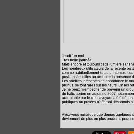
Jeudi 1er mai
Très belle journée.
Mais encore et toujours cette lumière sans v
Les nombreux utilisateurs de la récente pist
comme habituellement ici au printemps, ces 
positions insolites ou accepter la présence de
Les abeilles, présentes en abondance le matin
prunus, se font rares sur les fleurs. On les 
Je ne peux m'empêcher de prévenir un groupe
du trafic aérien en automne 2007 notamment
acceptable par le ciel savoyard a été dépass
publiques ou privées n'offriront désormais p
Avez-vous remarqué que depuis quelques jou
deviennent de plus en plus prudents pour se 