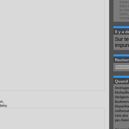
espace
étais 
le mon
bêtes,
contra
Il y a 
Sur t
impuné
Recher
Quand l
Aménagem
Réchauffe
Dérègleme
on,
Boulevers
béry.
Dispariti
Uniformat
Sans plus
pas chois