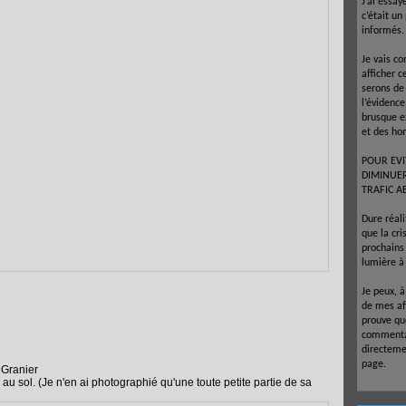
J’ai essay
c’était un
informés.
Je vais co
afficher c
serons de
l’évidenc
brusque e
et des ho
POUR EVI
DIMINUE
TRAFIC A
Dure réal
que la cr
prochains 
lumière à 
Je peux, 
de mes af
prouve que
commentai
directeme
page.
 Granier
au sol. (Je n'en ai photographié qu'une toute petite partie de sa