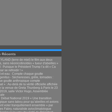
s Récents
LAND (terre de miel) le film aux deux
, sans néonicotinoïdes « tueur d'abeilles »
 : Puisque le Président Trump l’a dit « Ca
par se refroidir ! »
t et eau : Compte chaque goutte
enitus - Sécheresses, grêle, tornades :
e goutte anthropique compte
at » : Au-delà de la vérité officielle affichée
e la venue de Greta Thunberg à Paris le 23
t 2019, salle Victor Hugo, Assemblée
nale
 Débat National 2019 « Une transition
gique sans tabou pour qu’abeilles et avions
ent voler tranquillement ensemble » par
es Fabry, naturaliste avioclimatologue