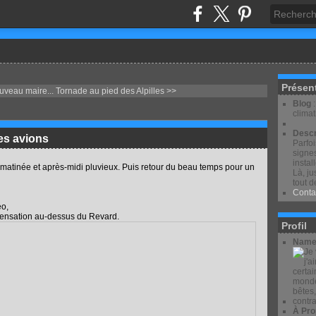
Présen
uveau maire...
Tornade au pied des Alpilles >>
Blog
clima
Descr
les avions
Parfo
signes
instal
 matinée et après-midi pluvieux. Puis retour du beau temps pour un
Là, ju
tout d
Conta
éo,
ndensation au-dessus du Revard.
Profil
Name
À Pro