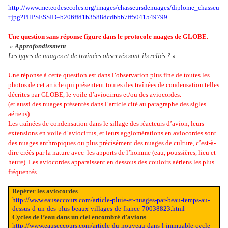
http://www.meteodesecoles.org/images/chasseursdenuages/diplome_chasseu
r.jpg?PHPSESSID=b206ffd1b3588dcdbbb7ff5041549799
Une question sans réponse figure dans le protocole nuages de GLOBE.
«
Approfondissment
Les types de nuages et de traînées observés sont-ils reliés ? »
Une réponse à cette question est dans l’observation plus fine de toutes les
photos de cet article qui présentent toutes des traînées de condensation telles
décrites par GLOBE, le voile d’aviocirrus et/ou des aviocordes.
(et aussi des nuages présentés dans l’article cité au paragraphe des sigles
aériens)
Les traînées de condensation dans le sillage des réacteurs d’avion, leurs
extensions en voile d’aviocirrus, et leurs agglomérations en aviocordes sont
des nuages anthropiques ou plus précisément des nuages de culture, c’est-à-
dire créés par la nature avec
les apports de l’homme (eau, poussières, lieu et
heure). Les aviocordes apparaissent en dessous des couloirs aériens les plus
fréquentés.
Repérer les aviocordes
http://www.eauseccours.com/article-pluie-et-nuages-par-beau-temps-au-
dessus-d-un-des-plus-beaux-villages-de-france-70038823.html
Cycles de l’eau dans un ciel encombré d’avions
http://www.eauseccours.com/article-du-nouveau-dans-l-immuable-cycle-