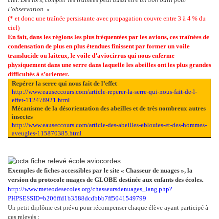
l’observation. »
(* et donc une traînée persistante avec propagation couvre entre 3 à 4 % du
ciel)
En fait, dans les régions les plus fréquentées par les avions, ces traînées de
condensation de plus en plus étendues finissent par former un voile
translucide ou laiteux, le voile d’aviocirrus qui nous enferme
physiquement dans une serre dans laquelle les abeilles ont les plus grandes
difficultés à s’orienter.
Repérer la serre qui nous fait de l’effet
http://www.eauseccours.com/article-reperer-la-serre-qui-nous-fait-de-l-
effet-112478921.html
Mécanisme de la désorientation des abeilles et de très nombreux autres
insectes
http://www.eauseccours.com/article-des-abeilles-eblouies-et-des-hommes-
aveugles-115870385.html
Exemples de fiches accessibles par le site « Chasseur de nuages », la
version du protocole nuages de GLOBE destinée aux enfants des écoles.
http://www.meteodesecoles.org/chasseursdenuages_lang.php?
PHPSESSID=b206ffd1b3588dcdbbb7ff5041549799
Un petit diplôme est prévu pour récompenser chaque élève ayant participé à
ces relevés :