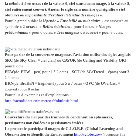
la nébulosité en octas : de la valeur 0, ciel sans aucun nuage, à la valeur 8,
ciel entièrement couvert. A noter le sigle sans numéro qui signifie
« ciel
obscurci ou impossibilité d’évaluer l’étendue des nuages
».
Pour le grand public la légende
«
Ensoleillé ou nuit claire
»
est associée au
symbole «
2 octas
»,
« Belles éclaircies »
pour 4 octas,
« Nuages
prédominants »
pour 6 octas,
« Très nuageux ou couvert »
pour 8 octas.
Pour parler de la couverture nuageuse, l’aviation utilise des sigles anglais
SKC (
de
SK
y
C
lear = ciel clair) ou
CAVOK
(de
C
eiling and
V
isibilty
OK
)
pour 0 octa
FEW
(de
FEW
= peu) pour 1 à 2 octas
-
SCT
(de
SC
a
T
tered = épars) pour 3
à 4 octas
BKN
(de
B
ro
K
e
N
= fragmenté) pour 5 à 7 octas -
OVC
(de
OV
er
C
ast =
couvert) pour 8 octas
Pour plus d’exemples et d’explications :
http://aerodidact.enm.meteo.fr/nbulosit.html
Couverture du ciel par des traînées de condensation éphémères,
persistantes non étalées ou persistantes étalées
Le protocole participatif nuages de G.L.O.B.E. (Global Learning and
Observation to Benefit the Environment
http://globe.gov/
)
propose à la