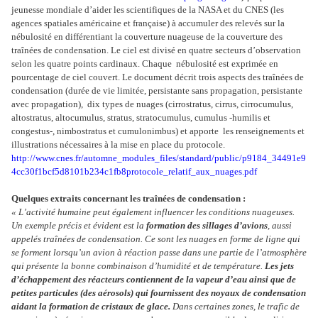
jeunesse mondiale d’aider les scientifiques de la NASA et du CNES (les
agences spatiales américaine et française) à accumuler des relevés sur la
nébulosité en différentiant la couverture nuageuse de la couverture des
traînées de condensation. Le ciel est divisé en quatre secteurs d’observation
selon les quatre points cardinaux. Chaque
nébulosité est exprimée en
pourcentage de ciel couvert. Le document décrit trois aspects des traînées de
condensation (durée de vie limitée, persistante sans propagation, persistante
avec propagation),
dix types de nuages (cirrostratus, cirrus, cirrocumulus,
altostratus, altocumulus, stratus, stratocumulus, cumulus -humilis et
congestus-, nimbostratus et cumulonimbus) et apporte
les renseignements et
illustrations nécessaires à la mise en place du protocole.
http://www.cnes.fr/automne_modules_files/standard/public/p9184_34491e9
4cc30f1bcf5d8101b234c1fb8protocole_relatif_aux_nuages.pdf
Quelques extraits concernant les traînées de condensation :
« L’activité humaine peut également influencer les conditions nuageuses.
Un exemple précis et évident est la
formation des sillages d’avions
, aussi
appelés traînées de condensation. Ce sont les nuages en forme de ligne qui
se forment lorsqu’un avion à réaction passe dans une partie de l’atmosphère
qui présente la bonne combinaison d’humidité et de température.
Les jets
d’échappement des réacteurs contiennent de la vapeur d’eau ainsi que de
petites particules (des aérosols) qui fournissent des noyaux de condensation
aidant la formation de cristaux de glace.
Dans certaines zones, le trafic de