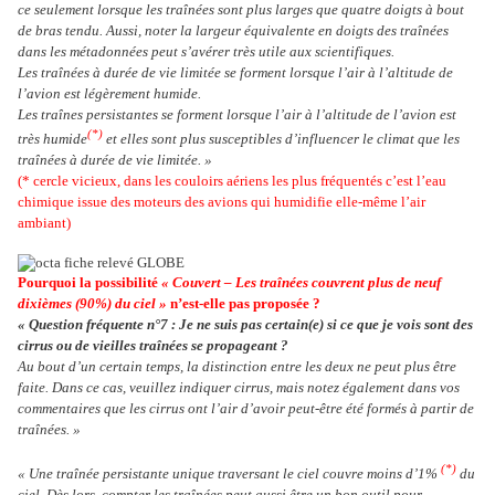
ce seulement lorsque les traînées sont plus larges que quatre doigts à bout
de bras tendu. Aussi, noter la largeur équivalente en doigts des traînées
dans les métadonnées peut s’avérer très utile aux scientifiques.
Les traînées à durée de vie limitée se forment lorsque l’air à l’altitude de
l’avion est légèrement humide.
Les traînes persistantes se forment lorsque l’air à l’altitude de l’avion est
(*)
très humide
et elles sont plus susceptibles d’influencer le climat que les
traînées à durée de vie limitée. »
(* cercle vicieux, dans les couloirs aériens les plus fréquentés c’est l’eau
chimique issue des moteurs des avions qui humidifie elle-même l’air
ambiant)
Pourquoi la possibilité
« Couvert – Les traînées couvrent plus de neuf
dixièmes (90%) du ciel »
n’est-elle pas proposée ?
« Question fréquente n°7 : Je ne suis pas certain(e) si ce que je vois sont des
cirrus ou de vieilles traînées se propageant ?
Au bout d’un certain temps, la distinction entre les deux ne peut plus être
faite. Dans ce cas, veuillez indiquer cirrus, mais notez également dans vos
commentaires que les cirrus ont l’air d’avoir peut-être été formés à partir de
traînées. »
(*)
« Une traînée persistante unique traversant le ciel couvre moins d’1%
du
ciel. Dès lors, compter les traînées peut aussi être un bon outil pour