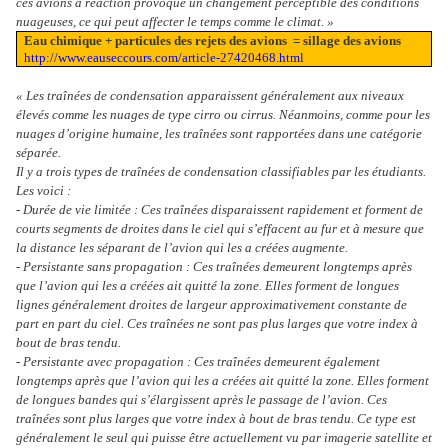
ces avions à réaction provoque un changement perceptible des conditions
nuageuses, ce qui peut affecter le temps comme le climat. »
Eau chimique + particules des rejets des avions
= sillage des avions
http://www.eauseccours.com/article-27420468.html
« Les traînées de condensation apparaissent généralement aux niveaux
élevés comme les nuages de type cirro ou cirrus. Néanmoins, comme pour les
nuages d’origine humaine, les traînées sont rapportées dans une catégorie
séparée.
Il y a trois types de traînées de condensation classifiables par les étudiants.
Les voici :
- Durée de vie limitée : Ces traînées disparaissent rapidement et forment de
courts segments de droites dans le ciel qui s’effacent au fur et à mesure que
la distance les séparant de l’avion qui les a créées augmente.
- Persistante sans propagation : Ces traînées demeurent longtemps après
que l’avion qui les a créées ait quitté la zone. Elles forment de longues
lignes généralement droites de largeur approximativement constante de
part en part du ciel. Ces traînées ne sont pas plus larges que votre index à
bout de bras tendu.
- Persistante avec propagation : Ces traînées demeurent également
longtemps après que l’avion qui les a créées ait quitté la zone. Elles forment
de longues bandes qui s’élargissent après le passage de l’avion. Ces
traînées sont plus larges que votre index à bout de bras tendu. Ce type est
généralement le seul qui puisse être actuellement vu par imagerie satellite et