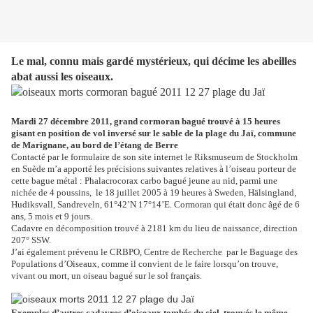
Le mal, connu mais gardé mystérieux, qui décime les abeilles
abat aussi les oiseaux.
Mardi 27 décembre 2011, grand cormoran bagué trouvé à 15 heures
gisant en position de vol inversé sur le sable de la plage du Jaï, commune
de Marignane, au bord de l’étang de Berre
Contacté par le formulaire de son site internet le Riksmuseum de Stockholm
en Suède m’a apporté les précisions suivantes relatives à l’oiseau porteur de
cette bague métal : Phalacrocorax carbo bagué jeune au nid, parmi une
nichée de 4 poussins,
le 18 juillet 2005 à 19 heures à Sweden, Hälsingland,
Hudiksvall, Sandreveln, 61°42’N 17°14’E. Cormoran qui était donc âgé de 6
ans, 5 mois et 9 jours.
Cadavre en décomposition trouvé à 2181 km du lieu de naissance, direction
207° SSW.
J’ai également prévenu le CRBPO, Centre de Recherche
par le Baguage des
Populations d’Oiseaux, comme il convient de le faire lorsqu’on trouve,
vivant ou mort, un oiseau bagué sur le sol français.
Exemples d’autres cadavres d’oiseaux tombés du ciel, trouvés le même