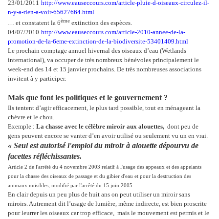
23/01/2011
http://www.eauseccours.com/article-pluie-d-oiseaux-circulez-il-
n-y-a-rien-a-voir-65627664.html
ème
… et constatent la 6
extinction des espèces.
04/07/2010
http://www.eauseccours.com/article-2010-annee-de-la-
promotion-de-la-6eme-extinction-de-la-biodiversite-53401409.html
Le prochain comptage annuel hivernal des oiseaux d’eau (Wetlands
international), va occuper de très nombreux bénévoles principalement le
week-end des 14 et 15 janvier prochains. De très nombreuses associations
invitent à y participer.
Mais que font les politiques et le gouvernement ?
Ils tentent d’agir efficacement, le plus tard possible, tout en ménageant la
chèvre et le chou.
Exemple :
La chasse avec le célèbre miroir aux alouettes,
dont peu de
gens peuvent encore se vanter d’en avoir utilisé ou seulement vu un en vrai.
« Seul est autorisé l'emploi du miroir à alouette dépourvu de
facettes réfléchissantes.
Article 2 de l'arrêté du 4 novembre 2003 relatif à l'usage des appeaux et des appelants
pour la chasse des oiseaux de passage et du gibier d'eau et pour la destruction des
animaux nuisibles, modifié par l'arrêté du 15 juin 2005
En clair depuis un peu plus de huit ans on peut utiliser un miroir sans
miroirs. Autrement dit l’usage de lumière, même indirecte, est bien proscrite
pour leurrer les oiseaux car trop efficace, mais le mouvement est permis et le