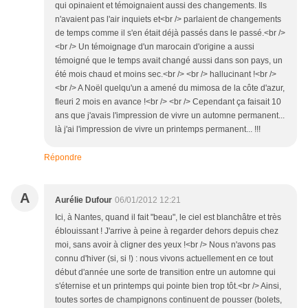
qui opinaient et témoignaient aussi des changements. Ils
n'avaient pas l'air inquiets et<br /> parlaient de changements
de temps comme il s'en était déjà passés dans le passé.<br />
<br /> Un témoignage d'un marocain d'origine a aussi
témoigné que le temps avait changé aussi dans son pays, un
été mois chaud et moins sec.<br /> <br /> hallucinant !<br />
<br /> A Noël quelqu'un a amené du mimosa de la côte d'azur,
fleuri 2 mois en avance !<br /> <br /> Cependant ça faisait 10
ans que j'avais l'impression de vivre un automne permanent...
là j'ai l'impression de vivre un printemps permanent... !!!
Répondre
A
Aurélie Dufour
06/01/2012 12:21
Ici, à Nantes, quand il fait "beau", le ciel est blanchâtre et très
éblouissant ! J'arrive à peine à regarder dehors depuis chez
moi, sans avoir à cligner des yeux !<br /> Nous n'avons pas
connu d'hiver (si, si !) : nous vivons actuellement en ce tout
début d'année une sorte de transition entre un automne qui
s'éternise et un printemps qui pointe bien trop tôt.<br /> Ainsi,
toutes sortes de champignons continuent de pousser (bolets,