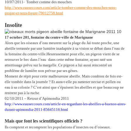
10/07/2011- Tomber comme des mouches
http://www.eauseccours.com/article-tomber-comme-des-mouches-sens-
propre-et-sens-figure-79012758.html
Insolite
17 octobre 201, fontaine du centre-ville de Marignane
Alors que les oiseaux d’eau meurent sur la plage du Jaï toute proche, une
abeille terrassée par une lumière inadaptée à sa vision se débat dans l’eau de
la fontaine du centre-ville.
Heureusement pour elle, un pigeon vient de se
retrouver le bec dans l’eau
dans cette même fontaine, ayant raté son
atterrissage prévu sur la margelle. Ce pigeon a lui aussi rencontré un
problème de lumière non prévue par ses gènes.
Moment de répit pour cette malheureuse abeille. Mais combien de fois est-
elle tombée dans la journée ? Et aura-t-elle pu ramener nectar et pollen ou
eau à sa colonie ? C’est ainsi que s’épuisent les abeilles et que beaucoup ne
rentrent pas à la ruche.
02/10/2011 – Retour d’Apimondia 2011
http://www.eauseccours.com/article-en-regardant-les-abeilles-a-buenos-aires-
durant-apimondia-2011-85645116.html
Mais que font les scientifiques officiels ?
Ils comptent et recomptent les populations d’insectes ou d’oiseaux.