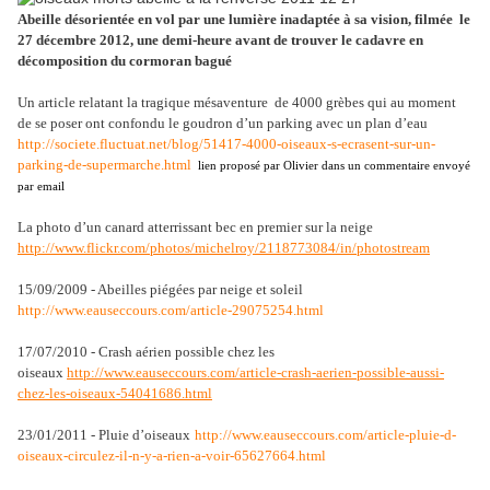
Abeille désorientée en vol par une lumière inadaptée à sa vision, filmée le
27 décembre 2012, une demi-heure avant de trouver le cadavre en
décomposition du cormoran bagué
Un article relatant la tragique mésaventure de 4000 grèbes qui au moment
de se poser ont confondu le goudron d’un parking avec un plan d’eau
http://societe.fluctuat.net/blog/51417-4000-oiseaux-s-ecrasent-sur-un-
parking-de-supermarche.html
lien proposé par Olivier dans un commentaire envoyé
par email
La photo d’un canard atterrissant bec en premier sur la neige
http://www.flickr.com/photos/michelroy/2118773084/in/photostream
15/09/2009 - Abeilles piégées par neige et soleil
http://www.eauseccours.com/article-29075254.html
17/07/2010 - Crash aérien possible chez les
oiseaux
http://www.eauseccours.com/article-crash-aerien-possible-aussi-
chez-les-oiseaux-54041686.html
23/01/2011 - Pluie d’oiseaux
http://www.eauseccours.com/article-pluie-d-
oiseaux-circulez-il-n-y-a-rien-a-voir-65627664.html