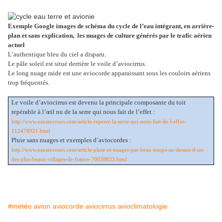
Exemple Google images de schéma du cycle de l’eau intégrant, en arrière-
plan et sans explication, les nuages de culture générés par le trafic aérien
actuel
L’authentique bleu du ciel a disparu.
Le pâle soleil est situé derrière le voile d’aviocirrus.
Le long nuage raide est une aviocorde apparaissant sous les couloirs aériens
trop fréquentés.
Le voile d’aviocirrus est devenu la principale composante du toit
repérable à l’œil nu de la serre qui nous fait de l’effet :
http://www.eauseccours.com/article-reperer-la-serre-qui-nous-fait-de-l-effet-
112478921.html
Pluie sans nuages et exemples d’aviocordes :
http://www.eauseccours.com/article-pluie-et-nuages-par-beau-temps-au-dessus-d-un-
des-plus-beaux-villages-de-france-70038823.html
#météo avion aviocorde aviocirrus avioclimatologie