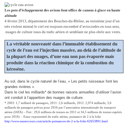
Les pots d’échappement des avions font office de canons à glace en haute
altitude
4 février 2013, département des Bouches-du-Rhône, au troisième jour d’un
très violent mistral le ciel est toujours encombré d’aviocordes en tous sens,
nuages de culture issus du trafic aérien et semblant ne plus obéir aux vents.
La véritable nouveauté dans l’immuable établissement du
cycle de l’eau est l’injection massive, au-delà de l’altitude de
la plupart des nuages, d’une eau non pas évaporée mais
produite dans la réaction chimique de la combustion du
kérosène.
Au sol, dans le cycle naturel de l’eau, « Les petits ruisseaux font les
grandes rivières ».
Dans le ciel les milliards* de bonnes raisons annuelles d’utiliser l’avion
ont conduit à l’apparition des nuages de culture.
* 2003: 1,7 milliard de passagers, 2011: 2,6 milliards, 2012: 2,974 milliards, 3,6
milliards de passagers prévus pour 2016 par l’association internationale du transport
aérien (IATA) – Fret : 29,6 millions de tonnes en 2011 et 34,5 millions de tonnes espérés
pour 2016)
- Essor exponentiel du trafic aérien, puissance de 2 à la folie
http://www.eauseccours.com/article-puissances-de-2-a-la-folie-62653891.html