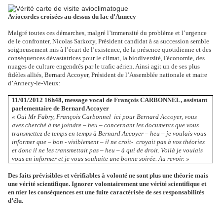
Aviocordes croisées au-dessus du lac d’Annecy
Malgré toutes ces démarches, malgré l’immensité du problème et l’urgence
de le confronter, Nicolas Sarkozy, Président candidat à sa succession semble
soigneusement mis à l’écart de l’existence, de la présence quotidienne et des
conséquences dévastatrices pour le climat, la biodiversité, l'économie, des
nuages de culture engendrés par le trafic aérien. Ainsi agit un de ses plus
fidèles alliés, Bernard Accoyer, Président de l’Assemblée nationale et maire
d’Annecy-le-Vieux:
11/01/2012 16h48, message vocal de François CARBONNEL, assistant
parlementaire de Bernard Accoyer
« Oui Mr Fabry, François Carbonnel
ici pour Bernard Accoyer, vous
avez cherché à me joindre – heu – concernant les documents que vous
transmettez de temps en temps à Bernard Accoyer – heu – je voulais vous
informer que – bon - visiblement – il ne croit-
croyait pas à vos théories
et donc il ne les transmettait pas – heu – à qui de droit. Voilà je voulais
vous en informer et je vous souhaite une bonne soirée. Au revoir. »
Des faits prévisibles et vérifiables à volonté ne sont plus une théorie mais
une vérité scientifique. Ignorer volontairement une vérité scientifique et
en nier les conséquences est une fuite caractérisée de ses responsabilités
d’élu.