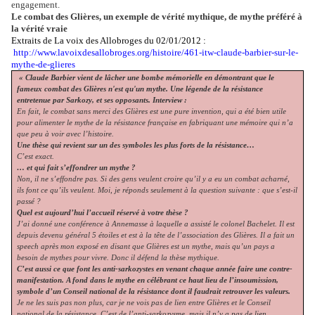
engagement.
Le combat des Glières, un exemple de vérité mythique, de mythe préféré à
la vérité vraie
Extraits de La voix des Allobroges du 02/01/2012 :
http://www.lavoixdesallobroges.org/histoire/461-itw-claude-barbier-sur-le-
mythe-de-glieres
« Claude Barbier vient de lâcher une bombe mémorielle en démontrant que le
fameux combat des Glières n'est qu'un mythe. Une légende de la résistance
entretenue par Sarkozy, et ses opposants. Interview :
En fait, le combat sans merci des Glières est une pure invention, qui a été bien utile
pour alimenter le mythe de la résistance française en fabriquant une mémoire qui n’a
que peu à voir avec l’histoire.
Une thèse qui revient sur un des symboles les plus forts de la résistance…
C’est exact.
… et qui fait s’effondrer un mythe ?
Non, il ne s’effondre pas. Si des gens veulent croire qu’il y a eu un combat acharné,
ils font ce qu’ils veulent. Moi, je réponds seulement à la question suivante : que s’est-il
passé ?
Quel est aujourd’hui l’accueil réservé à votre thèse ?
J’ai donné une conférence à Annemasse à laquelle a assisté le colonel Bachelet. Il est
depuis devenu général 5 étoiles et est à la tête de l’association des Glières. Il a fait un
speech après mon exposé en disant que Glières est un mythe, mais qu’un pays a
besoin de mythes pour vivre. Donc il défend la thèse mythique.
C’est aussi ce que font les anti-sarkozystes en venant chaque année faire une contre-
manifestation. A fond dans le mythe en célébrant ce haut lieu de l’insoumission,
symbole d’un Conseil national de la résistance dont il faudrait retrouver les valeurs.
Je ne les suis pas non plus, car je ne vois pas de lien entre Glières et le Conseil
national de la résistance. C’est de l’anti-sarkozysme, mais il n’y a pas de lien