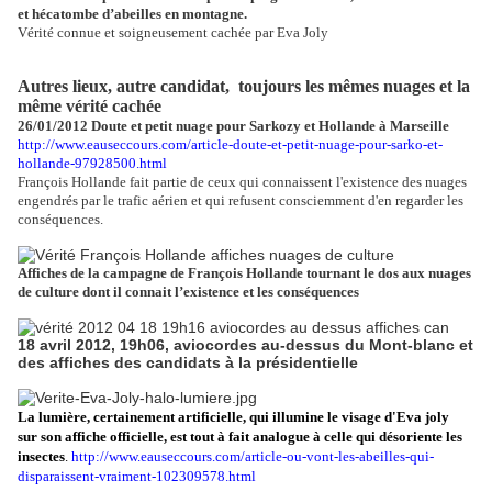
et hécatombe d’abeilles en montagne.
Vérité connue et soigneusement cachée par Eva Joly
Autres lieux, autre candidat,
toujours les mêmes nuages et la
même vérité cachée
26/01/2012 Doute et petit nuage pour Sarkozy et Hollande à Marseille
http://www.eauseccours.com/article-doute-et-petit-nuage-pour-sarko-et-
hollande-97928500.html
François Hollande fait partie de ceux qui connaissent l'existence des nuages
engendrés par le trafic aérien et qui refusent consciemment d'en regarder les
conséquences.
Affiches de la campagne de François Hollande tournant le dos aux nuages
de culture dont il connait l’existence et les conséquences
18 avril 2012, 19h06, aviocordes au-dessus du Mont-blanc et
des affiches des candidats à la présidentielle
La lumière, certainement artificielle, qui illumine le visage d'Eva joly
sur son affiche officielle, est tout à fait analogue à celle qui désoriente les
insectes
.
http://www.eauseccours.com/article-ou-vont-les-abeilles-qui-
disparaissent-vraiment-102309578.html