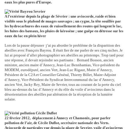
eaux les plus pures d’Europe.
A l’extérieur depuis la plage de Sévrier : une aviocorde, raide et bien
visible sous le plafond de nuages sauvages ; un cygne, la tête souillée par
les hydrocarbures des eaux de ruissellement des routes qui longent le lac,
les fuites des bateaux, les pluies de kérosène ; une guêpe en détresse sur les
eaux du lac en plein hiver
Lors de la pause déjeuner
j’ai pu aborder le problème de la disparition des
abeilles avec François Bayrou. Il était fier de me parler de ses cinq ruches. Je
lui ai proposé d’aller photographier ses abeilles au printemps. Trop tard pour
une réponse, il devait rejoindre ses partisans :
Bernard Bosson, ancien
ministre, ancien maire d’Annecy, Jean-Luc Bennhamias, Vice-président du
MODEM, eurodéputé, ancien Vert, Jean-Luc Rigaut, Maire d’Annecy,
Président de la C2A et Conseiller Général, Thierry Billet, Maire-Adjoint
d’Annecy, Vice-Président du Syndicat Intercommunal du lac d’Annecy,
ancien Vert, Jacky Rey, Maire de Sevrier, tous au courant de la perte du ciel
bleu au-dessus du lac d’Annecy et du rôle du voile d’aviocirrus dans la
désorientation des abeilles par altération de la réception de la lumière
solaire.
22 février 2012,
déplacement à Annecy et Chamonix, pour parler
pollution de l’air, de Cécile Duflot, secrétaire nationale des Verts.
Aviocorde de particules vue depuis la plage de Sevrier, voile d’aviocirrus