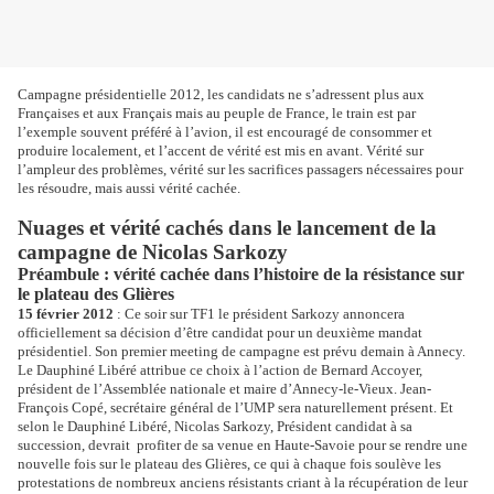
Campagne présidentielle 2012, les candidats ne s’adressent plus aux
Françaises et aux Français mais au peuple de France, le train est par
l’exemple souvent préféré à l’avion, il est encouragé de consommer et
produire localement, et l’accent de vérité est mis en avant. Vérité sur
l’ampleur des problèmes, vérité sur les sacrifices passagers nécessaires pour
les résoudre, mais aussi vérité cachée.
Nuages et vérité cachés dans le lancement de la
campagne de Nicolas Sarkozy
Préambule : vérité cachée dans l’histoire de la résistance sur
le plateau des Glières
15 février 2012
: Ce soir sur TF1 le président Sarkozy annoncera
officiellement sa décision d’être candidat pour un deuxième mandat
présidentiel. Son premier meeting de campagne est prévu demain à Annecy.
Le Dauphiné Libéré attribue ce choix à l’action de Bernard Accoyer,
président de l’Assemblée nationale et maire d’Annecy-le-Vieux. Jean-
François Copé, secrétaire général de l’UMP sera naturellement présent. Et
selon le Dauphiné Libéré, Nicolas Sarkozy, Président candidat à sa
succession, devrait
profiter de sa venue en Haute-Savoie pour se rendre une
nouvelle fois sur le plateau des Glières, ce qui à chaque fois soulève les
protestations de nombreux anciens résistants criant à la récupération de leur