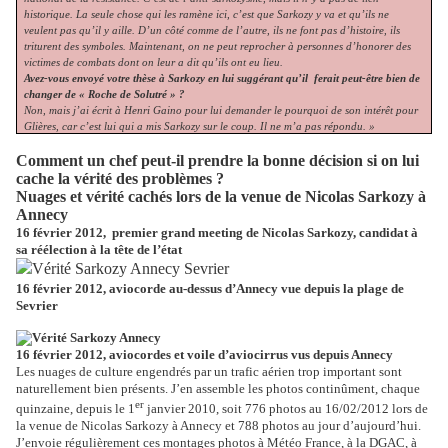
historique. La seule chose qui les ramène ici, c’est que Sarkozy y va et qu’ils ne
veulent pas qu’il y aille. D’un côté comme de l’autre, ils ne font pas d’histoire, ils
triturent des symboles. Maintenant, on ne peut reprocher à personnes d’honorer des
victimes de combats dont on leur a dit qu’ils ont eu lieu.
Avez-vous envoyé votre thèse à Sarkozy en lui suggérant qu’il
ferait peut-être bien de
changer de « Roche de Solutré » ?
Non, mais j’ai écrit à Henri Gaino pour lui demander le pourquoi de son intérêt pour
Glières, car c’est lui qui a mis Sarkozy sur le coup. Il ne m’a pas répondu. »
Comment un chef peut-il prendre la bonne décision si on lui
cache la vérité des problèmes ?
Nuages et vérité cachés lors de la venue de Nicolas Sarkozy à
Annecy
16 février 2012,
premier grand meeting de Nicolas Sarkozy, candidat à
sa réélection à la tête de l’état
16 février 2012, aviocorde au-dessus d’Annecy vue depuis la plage de
Sevrier
16 février 2012, aviocordes et voile d’aviocirrus vus depuis Annecy
Les nuages de culture engendrés par un trafic aérien trop important sont
naturellement bien présents. J’en assemble les photos continûment, chaque
er
quinzaine, depuis le 1
janvier 2010, soit 776 photos au 16/02/2012 lors de
la venue de Nicolas Sarkozy à Annecy et 788 photos au jour d’aujourd’hui.
J’envoie régulièrement ces montages photos à Météo France, à la DGAC, à