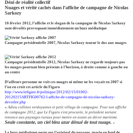
Déni de réalité collectif
Nuages et vérité cachés dans l’affiche de campagne de Nicolas
Sarkozy
16 février 2012, l’affiche et le slogan de la campagne de Nicolas Sarkozy
sont dévoilés provoquant immédiatement un buzz médiatique
Campagne présidentielle 2007, Nicolas Sarkozy tourne le dos aux nuages
Campagne présidentielle 2012, Nicolas Sarkozy ne regarde toujours pas
les nuages pourtant bien présents à l’horizon, à droite comme à gauche ou
au centre
D’ailleurs personne ne voit ces nuages ni même ne les voyait en 2007 si
l’on en croit cet article du Figaro
http://www.lefigaro.fr/politique/2012/02/15/01002-
20120215ARTFIG00762-l-affiche-de-campagne-de-nicolas-sarkozy-
devoilee.php
«
Adieu collines verdoyantes et petit village de campagne. Pour son affiche
de campagne 2012, que
Le Figaro
s'est procurée, le président sortant
renonce aux paysages ruraux pour mettre en avant un décor maritime.
Seule constante, un ciel bleu azur dénué de tout nuage.
»
Le buzz médiatique porte sur l’original du paysage
marin en fond de