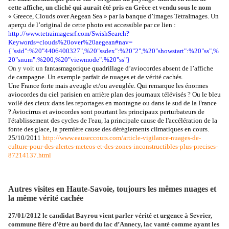
cette affiche, un cliché qui aurait été pris en Grèce et vendu sous le nom
« Greece, Clouds over Aegean Sea » par la banque d’images TetraImages. Un
aperçu de l’original de cette photo est accessible par ce lien :
http://www.tetraimagesrf.com/SwishSearch?
Keywords=clouds%20over%20aegean#nav=
{"ssid":%20"4406400327",%20"ssdex":%20"2",%20"showstart":%20"ss",%
20"snum":%200,%20"viewmode":%20"ss"}
On y voit un
fantasmagorique quadrillage d’aviocordes absent de l’affiche
de campagne. Un exemple parfait de nuages et de vérité cachés.
Une France forte mais aveugle et/ou aveuglée. Qui remarque les énormes
aviocordes du ciel parisien en arrière plan des journaux télévisés ? Ou le bleu
voilé des cieux dans les reportages en montagne ou dans le sud de la France
? Aviocirrus et aviocordes sont pourtant les principaux perturbateurs de
l'établissement des cycles de l'eau, la principale cause de l'accélération de la
fonte des glace, la première cause des dérèglements climatiques en cours.
25/10/2011
http://www.eauseccours.com/article-vigilance-nuages-de-
culture-pour-des-alertes-meteos-et-des-zones-inconstructibles-plus-precises-
87214137.html
Autres visites en Haute-Savoie, toujours les mêmes nuages et
la même vérité cachée
27/01/2012 le candidat Bayrou vient parler vérité et urgence à Sevrier,
commune fière d’être au bord du lac d’Annecy, lac vanté comme ayant les