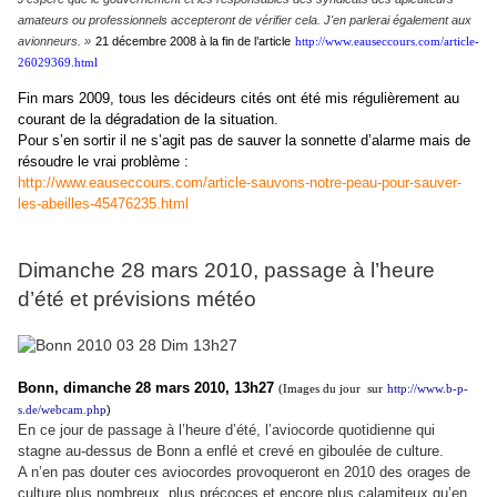
amateurs ou professionnels accepteront de vérifier cela. J'en parlerai également aux
avionneurs. »
21 décembre 2008 à la fin de l’article
http://www.eauseccours.com/article-
26029369.html
Fin mars 2009, tous les décideurs cités ont été mis régulièrement au
courant de la dégradation de la situation.
Pour s’en sortir il ne s’agit pas de sauver la sonnette d’alarme mais de
résoudre le vrai problème :
http://www.eauseccours.com/article-sauvons-notre-peau-pour-sauver-
les-abeilles-45476235.html
Dimanche 28 mars 2010, passage à l’heure
d’été et prévisions météo
Bonn, dimanche 28 mars 2010, 13h27
(Images du jour
sur
http://www.b-p-
)
s.de/webcam.php
En ce jour de passage à l’heure d’été, l’aviocorde quotidienne qui
stagne au-dessus de Bonn a enflé et crevé en giboulée de culture.
A n’en pas douter ces aviocordes provoqueront en 2010 des orages de
culture plus nombreux, plus précoces et encore plus calamiteux qu’en