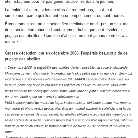
été instaurées pour ne pas gêner les abeilles dans la journée.
La réalité est autre, si les abeilles ne rentrent pas, c’est tout
simplement parce qu’elles ont eu un empêchement ou sont mortes.
Étonnamment cet article scientifico-médiatique ne dit pas un seul mot
de la seule information indiscutablement fiable que peut révéler le
puçage des abeilles : Combien d’abeilles ne sont jamais rentrées à la
ruche ?
Grosse déception, car en décembre 2008, j’espérais beaucoup de ce
puçage des abeilles.
« Décembre 2008, la traçabilité des abeilles devient possible : la société allemande
Microsensys vient d'annoncer la création de la plus petite puce au monde (< 1mm 3,2
mg) basée sur les normes internationales ISO 14443) capable d'être dissimulée sur
tous les petits objets de valeur pour les repérer en cas de vol ou perte. Mais cette
petite merveille technologique, selon Mme Nadin Jurisch peut aussi être collée sur le
dos d'une abeille pour en suivre les déplacements.
Voilà le moyen idéal de mettre de façon indiscutable en évidence ce que mes yeux et
mon appareil photo voient depuis plus d'un an : quand apparait le soleil blanc et large,
causé par un excès de trafic aérien, les abeilles éblouies exécutent des demi-tours à
peine sorties de la ruche, butinent moins loin que leur possible rayon d'action, ratent le
trou de la ruche au retour, se trompent même de ruche ou se perdent et meurent en
route.
J'espère que le gouvernement et les responsables des syndicats des apiculteurs