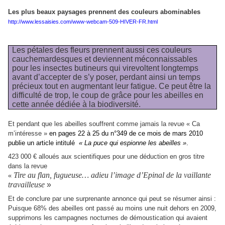
Les plus beaux paysages prennent des couleurs abominables
http://www.lessaisies.com/www-webcam-509-HIVER-FR.html
Les pétales des fleurs prennent aussi ces couleurs
cauchemardesques et deviennent méconnaissables
pour les insectes butineurs qui virevoltent longtemps
avant d’accepter de s’y poser, perdant ainsi un temps
précieux tout en augmentant leur fatigue. Ce peut être la
difficulté de trop, le coup de grâce pour les abeilles en
cette année dédiée à la biodiversité.
Et pendant que les abeilles souffrent comme jamais la revue « Ca
m’intéresse »
en pages 22 à 25 du n°349 de ce mois de mars 2010
publie un article intitulé
« La puce qui espionne les abeilles »
.
423 000 € alloués aux scientifiques pour une déduction en gros titre
dans la revue
Tire au flan, fugueuse… adieu l’image d’Epinal de la vaillante
«
travailleuse
»
Et de conclure par une surprenante annonce qui peut se résumer ainsi :
Puisque 68% des abeilles ont passé au moins une nuit dehors en 2009,
supprimons les campagnes nocturnes de démoustication qui avaient