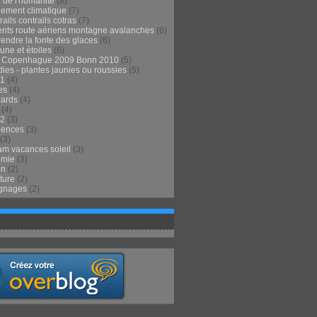
 de l'humanité
(8)
ement climatique
(7)
ails contrails cotras
(7)
ents route aériens montagne avalanches
(6)
endre la fonte des glaces
(6)
 lune et étoiles
(6)
t Copenhague 2009 Bonn 2010
(5)
ies - plantes jaunies ou roussies
(5)
1
(4)
es
(4)
lards
(4)
(4)
2
(3)
iences
(3)
(3)
m vacances soleil
(3)
omie
(3)
on
(2)
ture
(2)
gnages
(2)