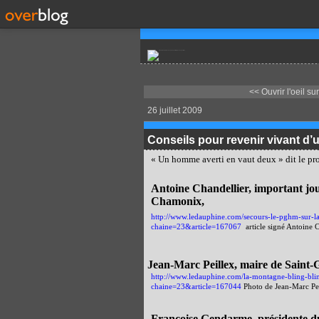
<< Ouvrir l'oeil sur
26 juillet 2009
Conseils pour revenir vivant 
« Un homme averti en vaut deux » dit le pro
Antoine Chandellier, important jo
Chamonix,
http://www.ledauphine.com/secours-le-pghm-sur-l
chaine=23&article=167067
article signé Antoine C
Jean-Marc Peillex, maire de Saint
http://www.ledauphine.com/la-montagne-bling-bling-
chaine=23&article=167044
Photo de Jean-Marc Pei
Françoise Gendarme, présidente du