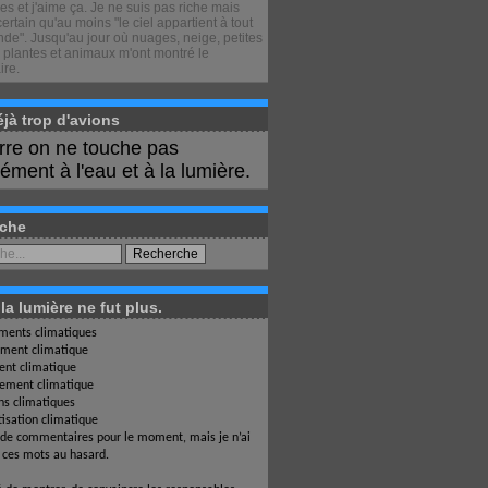
s et j'aime ça. Je ne suis pas riche mais
certain qu'au moins "le ciel appartient à tout
de". Jusqu'au jour où nuages, neige, petites
 plantes et animaux m'ont montré le
ire.
déjà trop d'avions
erre on ne touche pas
ment à l'eau et à la lumière.
che
a lumière ne fut plus.
ents climatiques
ment climatique
nt climatique
ement climatique
ons climatiques
isation climatique
 de commentaires pour le moment, mais je n’ai
i ces mots au hasard.