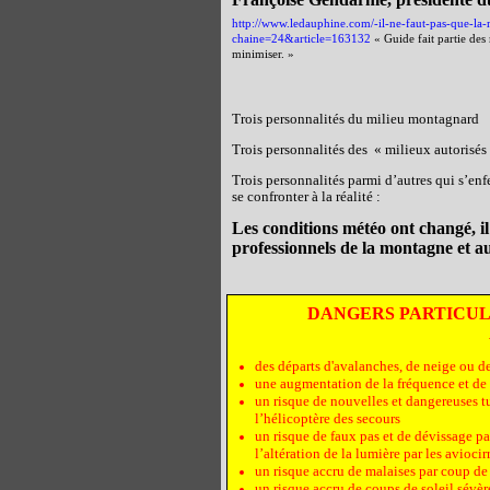
http://www.ledauphine.com/-il-ne-faut-pas-que-la
chaine=24&article=163132
« Guide fait partie des 
minimiser. »
Trois personnalités du milieu montagnard
Trois personnalités des « milieux autorisés
Trois personnalités parmi d’autres qui s’enf
se confronter à la réalité :
Les conditions météo ont changé, il 
professionnels de la montagne et au
DANGERS PARTICU
des départs d'avalanches, de neige ou d
une augmentation de la fréquence et de 
un risque de nouvelles et dangereuses tu
l’hélicoptère des secours
un risque de faux pas et de dévissage pa
l’altération de la lumière par les aviocir
un risque accru de malaises par coup de
un risque accru de coups de soleil sévèr