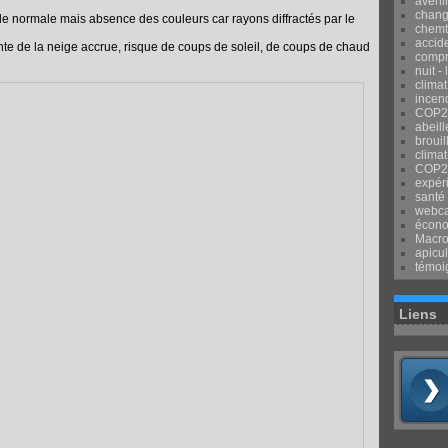
avenir
chang
aille normale mais absence des couleurs car rayons diffractés par le
chemtr
accid
fonte de la neige accrue, risque de coups de soleil, de coups de chaud
compr
nuit -
clima
incend
COP2
abeill
brouil
climat
COP2
expér
santé
webca
écon
Macr
apicul
témoi
Liens