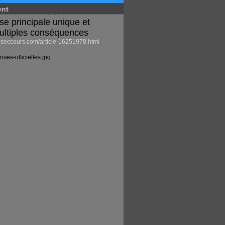
ent
se principale unique et
ultiples conséquences
eccours.com/article-16251978.html