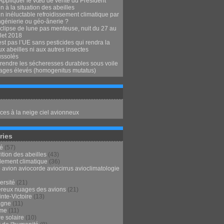
Appliquer le vœu de vérité du Président
 à la situation des abeilles
n inéluctable refroidissement climatique par
ngénierie ou géo-ânerie ?
clipse de lune pas menteuse, nuit du 27 au
llet 2018
st pas l’UE sans pesticides qui rendra la
x abeilles ni aux autres insectes
ssolés
endre les sécheresses durables sous voile
ages élevés (homogenitus mutatus)
ces à la neige ciel avionneux
ries
té
(57)
ition des abeilles
(43)
lement climatique
(36)
 avion aviocorde aviocirrus avioclimatologie
ersité
(21)
reux nuages des avions
(21)
nte-Victoire
(13)
agne
(11)
sme
(11)
e solaire
(10)