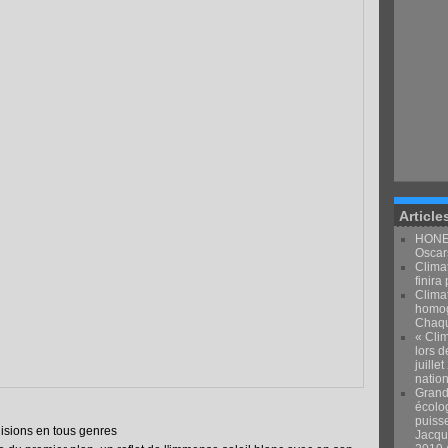
Article
HONEY
Oscars
Climat
finira 
Clima
homog
Chaqu
« Clim
lors d
juille
natio
Grand
écolo
puiss
lisions en tous genres
Jacqu