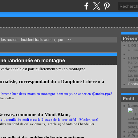
Présen
 les routes...
Incident trafic aérien, que... >>
Blog
clima
Descr
d’une randonnée en montagne
Parfo
signes
verbe et cela est particulièrement vrai en montagne.
instal
Là, ju
tout d
urnaliste, correspondant du « Dauphiné Libéré » à
Conta
a-breche-hier-deux-morts-en-montagne-dont-un-jeune-annecien-@/index.jspz?
Profil
handellier
Name
-Gervais, commune du Mont-Blanc,
l-aiguille-du-midi-c-est-le-2-etage-de-la-tour-eiffel--@/index.jspz?
llex sur fond de ciel avionneux,
article signé Antoine Chandellier
À Pro
 syndicat des guides de haute-montagne,