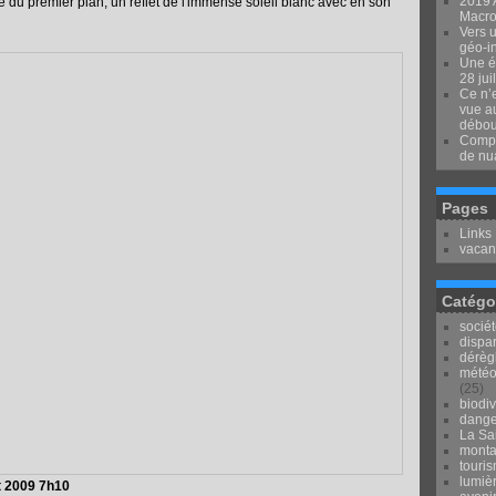
2019 
he du premier plan, un reflet de l'immense soleil blanc avec en son
Macron
Vers u
géo-i
Une é
28 jui
Ce n’e
vue au
débou
Compr
de nu
Pages
Links
vacan
Catégo
socié
dispar
dérèg
météo
(25)
biodiv
dange
La Sai
mont
touri
lumièr
t 2009 7h10