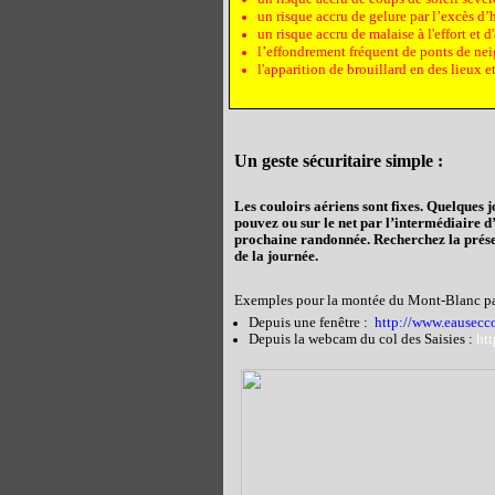
un risque accru de gelure par l’excès d
un risque accru de malaise à l'effort et 
l’effondrement fréquent de ponts de ne
l'apparition de brouillard en des lieux
Un geste sécuritaire simple :
Les couloirs aériens sont fixes. Quelques 
pouvez ou sur le net par l’intermédiaire 
prochaine randonnée. Recherchez la prése
de la journée.
Exemples pour la montée du Mont-Blanc par 
Depuis une fenêtre :
http://www.eausecc
Depuis la webcam du col des Saisies :
htt