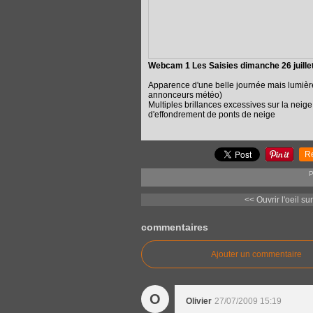
Webcam 1 Les Saisies dimanche 26 juille
Apparence d'une belle journée mais lumière 
annonceurs météo)
Multiples brillances excessives sur la neige,
d'effondrement de ponts de neige
R
P
<< Ouvrir l'oeil sur
commentaires
Ajouter un commentaire
O
Olivier
27/07/2009 15:19