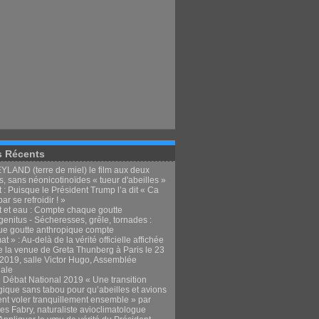
s Récents
LAND (terre de miel) le film aux deux
, sans néonicotinoïdes « tueur d'abeilles »
 : Puisque le Président Trump l’a dit « Ca
par se refroidir ! »
t et eau : Compte chaque goutte
enitus - Sécheresses, grêle, tornades :
e goutte anthropique compte
at » : Au-delà de la vérité officielle affichée
e la venue de Greta Thunberg à Paris le 23
t 2019, salle Victor Hugo, Assemblée
nale
 Débat National 2019 « Une transition
gique sans tabou pour qu’abeilles et avions
ent voler tranquillement ensemble » par
es Fabry, naturaliste avioclimatologue