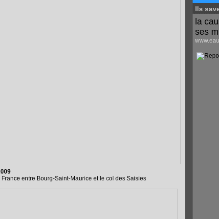
Ils sav
la cau
ses m
www.eaus
2009
 France entre Bourg-Saint-Maurice et le col des Saisies