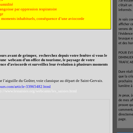
J’ai essay
’humidité
c’était un
d'angoisse par oppression respiratoire
informés.
ige
 et moments inhabituels, conséquence d’une aviocorde
Je vais co
afficher c
serons de
l’évidenc
brusque e
et des ho
POUR EVI
jours avant de grimper, recherchez depuis votre fenêtre si vous le
DIMINUE
d’une
webcam d’un office du tourisme, le paysage de votre
TRAFIC A
nce d’aviocorde et surveillez leur évolution à plusieurs moments
Dure réal
que la cr
l’aiguille du Goûter, voie classique au départ de Saint-Gervais.
prochains 
ours.com/article-33965482.html
lumière à 
p://www.lessaisies.org/webcams/les_saisies.html
Je peux, 
de mes af
prouve que
commentai
directeme
page.