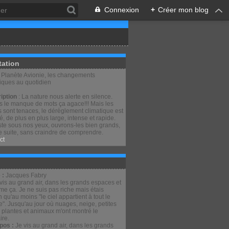
Connexion
+
Créer mon blog
tation
: Planète Avionie, les changements
tiques au quotidien
iption
: La nature nous alerte en silence.
is le manque de mots ça agace!!! Mais les
 sont tenaces, le dérèglement climatique est
lé, de plus en plus large, intense et rapide.
ste sous nos yeux, ouvrons-les bien grands,
e suite, sans craindre de comprendre.
ct
 :
Jacques Fabry
pos :
Je vis au grand air, dans les grands