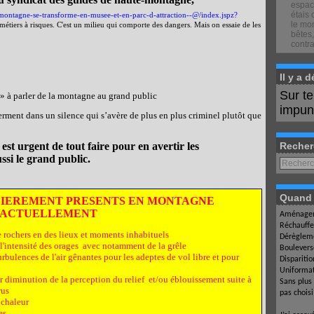
espace
étais 
-montagne-se-transforme-en-musee-et-en-parc-d-attraction--@/index.jspz?
le mon
métiers à risques. C'est un milieu qui comporte des dangers. Mais on essaie de les
bêtes,
contra
Il y a 
Sur t
 » à parler de la montagne au grand public
impuné
erment dans un silence qui s’avère de plus en plus criminel plutôt que
est urgent de tout faire pour en avertir les
Recher
ssi le grand public.
Quand l
LIEREMENT PRESENTS EN MONTAGNE
ACTUELLEMENT
Aménagem
Réchauffe
e rochers en des lieux et moments inhabituels
Dérègleme
l'intensité des orages avec notamment de la grêle
Boulevers
rbulences de l'air gênantes pour les adeptes de vol libre et pour
Dispariti
Uniformat
r diminution de la perception du relief et/ou éblouissement suite à
Sans plus
rus
pas chois
 chaleur
es