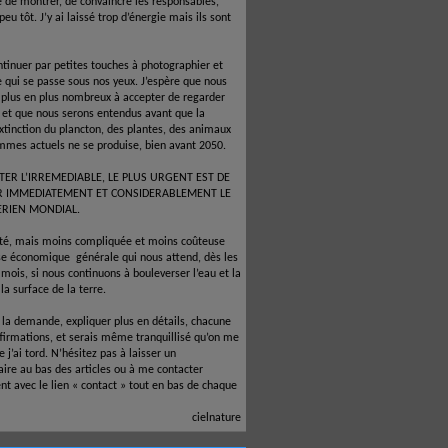
é de montrer, de convaincre les responsables,
 peu tôt. J’y ai laissé trop d’énergie mais ils sont
ntinuer par petites touches à photographier et
e qui se passe sous nos yeux. J’espère que nous
 plus en plus nombreux à accepter de regarder
e et que nous serons entendus avant que la
xtinction du plancton, des plantes, des animaux
mmes actuels ne se produise, bien avant 2050.
TER L’IRREMEDIABLE, LE PLUS URGENT EST DE
R IMMEDIATEMENT ET CONSIDERABLEMENT LE
ERIEN MONDIAL.
ité, mais moins compliquée et moins coûteuse
ise économique
générale qui nous attend, dès les
mois, si nous continuons à bouleverser l’eau et la
la surface de la terre.
à la demande, expliquer plus en détails, chacune
firmations, et serais même tranquillisé qu’on me
 j’ai tord. N’hésitez pas à laisser un
re au bas des articles ou à me contacter
nt avec le lien « contact » tout en bas de chaque
cielnature