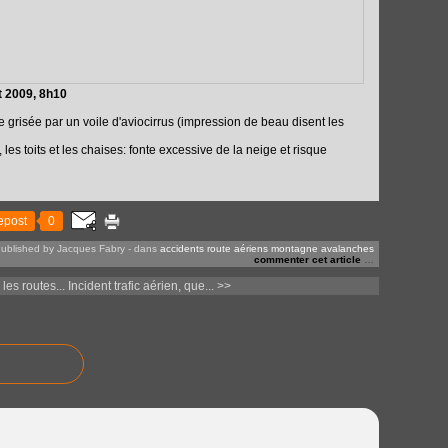
t 2009, 8h10
grisée par un voile d'aviocirrus (impression de beau disent les
 les toits et les chaises: fonte excessive de la neige et risque
epost
0
ublished by Jacques Fabry
-
dans
accidents route aériens montagne avalanches
commenter cet article
…
 les routes...
Incident trafic aérien, que... >>