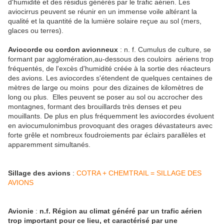
d'humidité et des résidus générés par le trafic aérien. Les
aviocirrus peuvent se réunir en un immense voile altérant la
qualité et la quantité de la lumière solaire reçue au sol (mers,
glaces ou terres).
Aviocorde ou cordon avionneux
: n. f. Cumulus de culture, se
formant par agglomération,au-dessous des couloirs aériens trop
fréquentés, de l'excès d'humidité créée à la sortie des réacteurs
des avions. Les aviocordes s'étendent de quelques centaines de
mètres de large ou moins pour des dizaines de kilomètres de
long ou plus. Elles peuvent se poser au sol ou accrocher des
montagnes, formant des brouillards très denses et peu
mouillants. De plus en plus fréquemment les aviocordes évoluent
en aviocumulonimbus provoquant des orages dévastateurs avec
forte grêle et nombreux foudroiements par éclairs parallèles et
apparemment simultanés.
Sillage des avions
:
COTRA + CHEMTRAIL = SILLAGE DES
AVIONS
Avionie
:
n.f. Région au climat généré par un trafic aérien
trop important pour ce lieu, et caractérisé par une