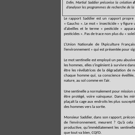
Enfin, Martial Saddier préconise la création
d
d’analyser les programmes de recherche de la f
Le rapport Saddier est un rapport propre
« Gaucho ». Le mot « insecticide » y figure 
d’abeilles et le terme « pesticide » appar
pesticides ». Pas de trace non plus du « soleil
L’Union Nationale de l’Apiculture França
l’environnement » qui est présentée pour sig
Le mot sentinelle est employé un peu abusivem
les hommes, elles s’ingénient à survivre dans 
être les révélatrices de la dégradation de n
chaque homme qui, sa conscience éveillée,
nature, au sol comme en l’air.
Une sentinelle a normalement pour mission d’a
être protégé, voire vainqueur. Dans les m
plaçait la cage aux endroits les plus suscept
des hommes vers la sortie.
Monsieur Saddier, dans son rapport, préconise
de l’environnement, meurent ? Qu’à cela ne
productive, qu’immédiatement les sentinelles
que tout va bien, CQFD.