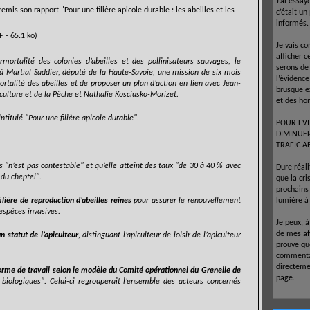
J’ai essay
emis son rapport "Pour une filière apicole durable : les abeilles et les
c’était un
informés.
 - 65.1 ko)
Je vais co
afficher c
mortalité des colonies d’abeilles et des pollinisateurs sauvages, le
serons de
é à Martial Saddier, député de la Haute-Savoie, une mission de six mois
l’évidenc
ortalité des abeilles et de proposer un plan d’action en lien avec Jean-
brusque e
iculture et de la Pêche et Nathalie Kosciusko-Morizet.
et des ho
ntitulé "Pour une filière apicole durable".
POUR EVI
DIMINUE
TRAFIC A
s "n’est pas contestable" et qu’elle atteint des taux "de 30 à 40 % avec
Dure réal
 du cheptel".
que la cr
prochains 
ilière de reproduction d’abeilles reines
pour assurer le renouvellement
lumière à 
’espèces invasives.
Je peux, 
de mes af
un statut de l’apiculteur
, distinguant l’apiculteur de loisir de l’apiculteur
prouve que
commentai
directeme
orme de travail selon le modèle du Comité opérationnel du Grenelle de
page.
 biologiques". Celui-ci regrouperait l’ensemble des acteurs concernés