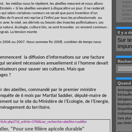
espace
nt,
les médias nous le répètent, les abeilles meurent et nous allons
étais 
nstein « Si les abeilles venaient à disparaître un jour, il ne resterait
le mon
se qui selon certaines rumeurs ne serait que pure invention d’un
bêtes,
s de France) est reprise à l’infini par tous les professionnels
ou
contra
avec le miel, ses dérivés ou besoin des insectes pollinisateurs. Les
la nature, écologie, culture bio, se sont trouvées
un ennemi commun :
ngrais. La tension monte.
Il y a 
Sur t
 dès 2006 ou 2007. Nous sommes fin 2008, combien de temps nous
impuné
 commencent
la diffusion d’informations sur une facture
Recher
 qui seraient nécessaires annuellement si l’homme devait
linisateurs pour sauver ses cultures. Mais que
ages ?
Quand l
nir des abeilles, commandé par le premier ministre
Aménagem
Réchauffe
e enquête de 6 mois par Martial Saddier, député-maire de
Dérègleme
lement sur le site du Ministère de l’Ecologie, de l’Energie,
Boulevers
ménagement du territoire.
Dispariti
Uniformat
Sans plus
ticle.php3?id_article=3766&var_recherche=abeilles+saddier
pas chois
dier
, "Pour une filière apicole durable"