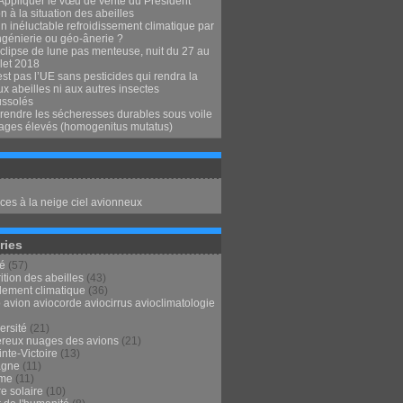
Appliquer le vœu de vérité du Président
 à la situation des abeilles
n inéluctable refroidissement climatique par
ngénierie ou géo-ânerie ?
clipse de lune pas menteuse, nuit du 27 au
llet 2018
st pas l’UE sans pesticides qui rendra la
x abeilles ni aux autres insectes
ssolés
endre les sécheresses durables sous voile
ages élevés (homogenitus mutatus)
ces à la neige ciel avionneux
ries
té
(57)
ition des abeilles
(43)
lement climatique
(36)
 avion aviocorde aviocirrus avioclimatologie
ersité
(21)
reux nuages des avions
(21)
nte-Victoire
(13)
agne
(11)
sme
(11)
e solaire
(10)