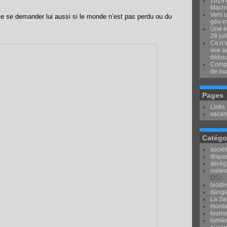
2019 
Macron
Vers u
e se demander lui aussi si le monde n’est pas perdu ou du
géo-i
Une é
28 jui
Ce n’e
vue au
débou
Compr
de nu
Pages
Links
vacan
Catégo
socié
dispar
dérèg
météo
(25)
biodiv
dange
La Sai
mont
touri
lumièr