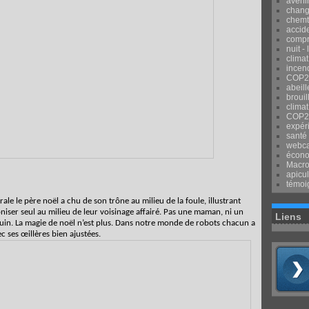
avenir
chang
chemtr
accid
compr
nuit -
clima
incend
COP2
abeill
brouil
climat
COP2
expér
santé
webca
écon
Macr
apicul
témoi
rale le père noël a chu de son trône au milieu de la foule, illustrant
niser seul au milieu de leur voisinage affairé. Pas une maman, ni un
Liens
in. La magie de noël n’est plus. Dans notre monde de robots chacun a
ec ses œillères bien ajustées.