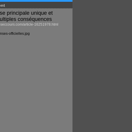
ent
se principale unique et
ultiples conséquences
eccours.com/article-16251978.html