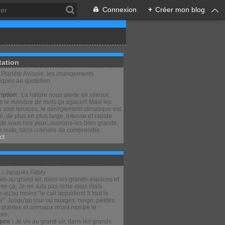
Connexion
+
Créer mon blog
tation
: Planète Avionie, les changements
tiques au quotidien
iption
: La nature nous alerte en silence.
is le manque de mots ça agace!!! Mais les
 sont tenaces, le dérèglement climatique est
lé, de plus en plus large, intense et rapide.
ste sous nos yeux, ouvrons-les bien grands,
e suite, sans craindre de comprendre.
ct
 :
Jacques Fabry
pos :
Je vis au grand air, dans les grands