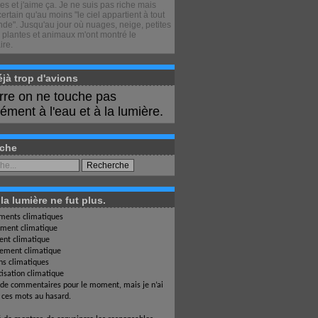
s et j'aime ça. Je ne suis pas riche mais
certain qu'au moins "le ciel appartient à tout
de". Jusqu'au jour où nuages, neige, petites
 plantes et animaux m'ont montré le
ire.
déjà trop d'avions
erre on ne touche pas
ment à l'eau et à la lumière.
che
a lumière ne fut plus.
ents climatiques
ment climatique
nt climatique
ement climatique
ons climatiques
isation climatique
 de commentaires pour le moment, mais je n’ai
i ces mots au hasard.