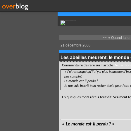
<< « Quand la lumi
21 décembre 2008
Les abeilles meurent, le monde e
Commentaire de
réré
sur l'article
Disparition
« J'ai remarqué qu'il n'y a plus beaucoup d'ins
pas compte!
Le monde est-il perdu ?
Je me suis inscrit à un rucher école pour faire 
En quelques mots réré a tout dit. Vraiment to
« Le monde est-il perdu ? »