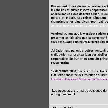
Plus on s’est donné du mal à chercher à côt
les abeilles et autres insectes disparaisse
altérée par un excès de trafic aérien, ils 
perdre et mourir. Les reines s’épuisent 
champignons les plus divers profitent de 
Johnson, nouveau maire de Londres, éblou
Vendredi 30 mai 2008, Monsieur Saddier m’
présenter ce fait, ainsi que la dangerosit
sous des nuages d’un nouveau genre : les 
J’ai également pu, entre autres, rencont
trafic aérien sur la disparition des abeill
responsables de l’UNAF et ceux du princip
revue Rustica.
17 décembre 2008
, Monsieur Michel Barnier
l’utilisation encadrée de l’insecticide cruiser
http://agriculture.gouv.fr/sections/presse/communi
Les associations et partis politiques de
à réagir vivement.
TREVE DE NOEL