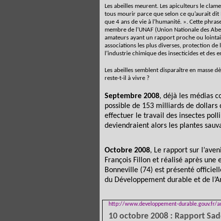
Les abeilles meurent. Les apiculteurs le clame
tous mourir parce que selon ce qu’aurait dit Ei
que 4 ans de vie à l’humanité. ». Cette phra
membre de l’UNAF (Union Nationale des Abeille
amateurs ayant un rapport proche ou lointain 
associations les plus diverses, protection de 
l’industrie chimique des insecticides et des e
Les abeilles semblent disparaître en masse
reste-t-il à vivre ?
Septembre 2008
, déjà les médias
possible de 153 milliards de dollars
effectuer le travail des insectes pol
deviendraient alors les plantes sauv
Octobre 2008
,
Le rapport sur l’ave
François Fillon et réalisé après un
Bonneville (74) est présenté officiel
du Développement durable et de l’A
http://www.developpement-durable.gouv.fr/ar
10 octobre 2008 : Rapport
Sad