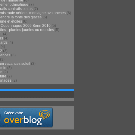
 de l'humanité
(8)
ement climatique
(7)
ails contrails cotras
(7)
ents route aériens montagne avalanches
(6)
endre la fonte des glaces
(6)
 lune et étoiles
(6)
t Copenhague 2009 Bonn 2010
(5)
ies - plantes jaunies ou roussies
(5)
1
(4)
es
(4)
lards
(4)
(4)
2
(3)
iences
(3)
(3)
m vacances soleil
(3)
omie
(3)
on
(2)
ture
(2)
gnages
(2)