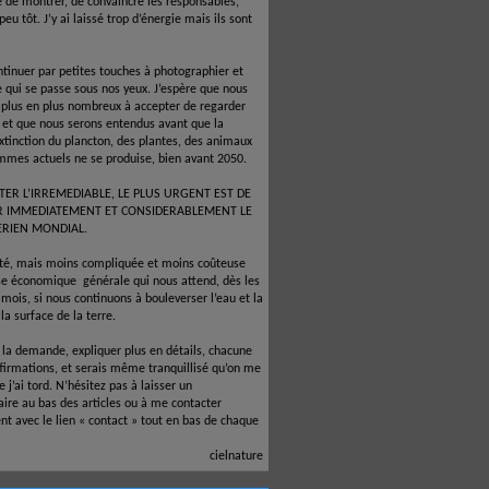
é de montrer, de convaincre les responsables,
 peu tôt. J’y ai laissé trop d’énergie mais ils sont
ntinuer par petites touches à photographier et
e qui se passe sous nos yeux. J’espère que nous
 plus en plus nombreux à accepter de regarder
e et que nous serons entendus avant que la
xtinction du plancton, des plantes, des animaux
mmes actuels ne se produise, bien avant 2050.
TER L’IRREMEDIABLE, LE PLUS URGENT EST DE
R IMMEDIATEMENT ET CONSIDERABLEMENT LE
ERIEN MONDIAL.
ité, mais moins compliquée et moins coûteuse
ise économique
générale qui nous attend, dès les
mois, si nous continuons à bouleverser l’eau et la
la surface de la terre.
à la demande, expliquer plus en détails, chacune
firmations, et serais même tranquillisé qu’on me
 j’ai tord. N’hésitez pas à laisser un
re au bas des articles ou à me contacter
nt avec le lien « contact » tout en bas de chaque
cielnature