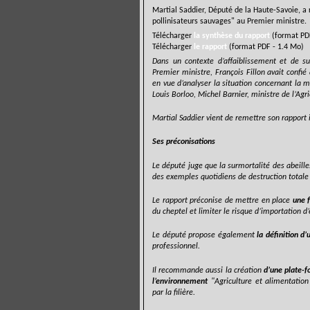
Martial
Saddier
, Député de la Haute-Savoie, a r
pollinisateurs sauvages" au Premier ministre.
Télécharger
la synthèse du rapport
(format PDF
Télécharger
le rapport
(format PDF - 1.4 Mo)
Dans un contexte d’affaiblissement et de sur
Premier ministre, François Fillon avait confi
en vue d’analyser la situation concernant la m
Louis Borloo, Michel Barnier, ministre de l’Agr
Martial Saddier vient de remettre son rapport i
Ses préconisations
Le député juge que la surmortalité des abeille
des exemples quotidiens de destruction totale
Le rapport préconise de mettre en place
une f
du cheptel et limiter le risque d’importation d
Le député propose également
la définition d’
professionnel.
Il recommande aussi la création
d’une plate-f
l’environnement
"Agriculture et alimentation
par la filière.