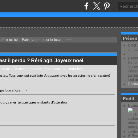
Présen
ère ne fut...
Faire la pluie ou le beau... >>
Blog
clima
Descr
st-il perdu ? Réré agit. Joyeux noël.
Parfo
signes
 ou prolifération des sales bêtes : abeilles, mouches...
instal
Là, ju
ectes. Tous ceux qui sont loin du rapport avec les insectes ne s'en rendent
tout d
Conta
quelque chose...! »
Profil
ut, ça mérite quelques instants d’attention.
Name
À Pro