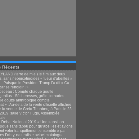
s Récents
LAND (terre de miel) le film aux deux
, sans néonicotinoïdes « tueur d'abeilles »
 : Puisque le Président Trump l’a dit « Ca
par se refroidir ! »
t et eau : Compte chaque goutte
enitus - Sécheresses, grêle, tornades :
e goutte anthropique compte
at » : Au-delà de la vérité officielle affichée
e la venue de Greta Thunberg à Paris le 23
t 2019, salle Victor Hugo, Assemblée
nale
 Débat National 2019 « Une transition
gique sans tabou pour qu’abeilles et avions
ent voler tranquillement ensemble » par
es Fabry, naturaliste avioclimatologue