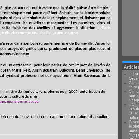
é, plus on aura du mal à croire que la réalité puisse être simple :
nt tout simplement parce qu’étant éblouis, par la lumière solaire
s’épuisent dans le moindre de leur déplacement, et finissent par se
à remplacer les ouvrières manquantes. Les parasites, virus et
cette faiblesse des abeilles et aggravent la situation. . .
Boris
i, trébuche comme une abeille ou une mouche.
a reçu dans son bureau parlementaire de Bonneville. J’ai pu lui
é des orages de grêles qui se produisent de plus en plus souvent
cordons avionneux.
rer ou m’entretenir
pour leur parler de cet impact de l’excès de
Article
es : Jean-Marie Pelt, Allain Bougrain Dubourg, Denis Cheissoux, les
HONEY
al syndicat professionnel des apiculteurs, Alain Raveneau de la
Oscars
Climat
finira 
Clima
, ministre de l’agriculture, prolonge pour 2009 l’autorisation de
homog
 pour la culture du maïs.
Chaqu
ques/michel-barnier-decide/
« Clim
lors d
juille
 défense de l’environnement expriment leur colère et appellent
natio
Grand
écolo
puiss
Jacqu