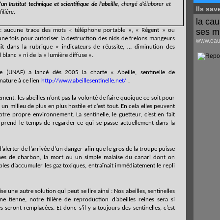
’un Institut technique et scientifique de l’abeille
, chargé d’élaborer et
Ils sav
ilière.
la cau
 : aucune trace des mots « téléphone portable », « Régent » ou
ses m
une fois pour autoriser la destruction des nids de frelons mangeurs
www.eaus
aît dans la rubrique « indicateurs de réussite, … diminution des
 blanc » ni de la « lumière diffuse ».
ise (UNAF) a lancé dès 2005 la charte « Abeille, sentinelle de
nature à ce lien
http://www.abeillesentinelle.net/
.
ent, les abeilles n’ont pas la volonté de faire quoique ce soit pour
un milieu de plus en plus hostile et c’est tout. En cela elles peuvent
otre propre environnement. La sentinelle, le guetteur, c’est en fait
 prend le temps de regarder ce qui se passe actuellement dans la
lerter de l’arrivée d’un danger afin que le gros de la troupe puisse
ines de charbon, la mort ou un simple malaise du canari dont on
ibles d’accumuler les gaz toxiques, entraînait immédiatement le repli
 une autre solution qui peut se lire ainsi : Nos abeilles, sentinelles
 tienne, notre filière de reproduction d’abeilles reines sera si
 seront remplacées. Et donc s’il y a toujours des sentinelles, c’est