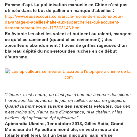
Pomme d’api. La pollinisation manuelle en Chine n’est pas
utilisée dans le but de pallier un manque d’abeilles :
http://www.eauseccours.com/article-moins-de-moutons-pour-
davantage-d-abeilles-halte-aux-supercheries-qui-accusent-
demesurement-les-pe-117363146.html
En Avionie les abeilles volent et butinent au ralenti, mangent
ce qu’elles ramènent (quand elles reviennent) ; des
apiculteurs abandonnent ; traces de griffes rageuses d’un
blaireau dépité du non-retour des ruches en ce début
d’automne.
"L’heure, c’est l’heure, on n’est pas d’humeur à verser des pleurs.
Fières sont les ouvrières, le jour en tailleur, le soir en guêpière.
Quand la mort vous susurre des serments veloutés
, que rien
n’est moins sûr, n’aura plus d’importance, ni la chaleur, ni les
piqûres. Api apiculteur. Api apiculteur."
Apimondia Ukraine, 1er octobre 2013, Gilles Ratia, Grand
Monsieur de l’Apiculture mondiale, en veste moutarde
(plante mellifère), fait un beau discours mais refuse