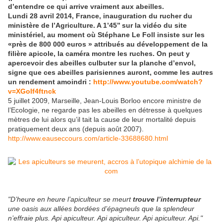
d’entendre ce qui arrive vraiment aux abeilles.
Lundi 28 avril 2014, France, inauguration du rucher du
ministère de l’Agriculture. A 1’45’’ sur la vidéo du site
ministériel, au moment où Stéphane Le Foll insiste sur les
«près de 800 000 euros » attribués au développement de la
filière apicole, la caméra montre les ruches. On peut y
apercevoir des abeilles culbuter sur la planche d’envol,
signe que ces abeilles parisiennes auront, comme les autres
un rendement amoindri :
http://www.youtube.com/watch?
v=XGoIf4ftnck
5 juillet 2009, Marseille, Jean-Louis Borloo encore ministre de
l’Ecologie, ne regarde pas les abeilles en détresse à quelques
mètres de lui alors qu’il tait la cause de leur mortalité depuis
pratiquement deux ans (depuis août 2007).
http://www.eauseccours.com/article-33688680.html
"D’heure en heure l’apiculteur se meurt
trouve l’interrupteur
une oasis aux allées bordées d’épagneuls que la splendeur
n’effraie plus. Api apiculteur. Api apiculteur. Api apiculteur. Api."