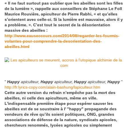
« Il ne faut surtout pas oublier que les abeilles sont les filles
de la lumière », rappelle aux conseillers de Stéphane Le Foll
Maurice Rouvière, apiculteur de Pierre Rabhi, « et qu’elles
s’orientent avec celle-ci. Si la lumière est mauvaise, alors il y
a problème. ». C’est tout le secret de la désorientation
massive des abeilles :
http://www.eauseccours.com/2014/08/regarder-les-fourmis-
volantes-pour-comprendre-la-desorientation-des-
abeilles.html
"
Happy
apiculteur,
Happy
apiculteur,
Happy
apiculteur,
Happy
"
http://fr.lyrics-copy.com/alain-bashung/lapiculteur.htm
Cette autre version du refrain n’empêche pas la mort des
abeilles, ni celle des apiculteurs, même en ville.
L'indispensable première étape pour espérer sauver les
abeilles est de se soustraire à l' "happy" propagande des
vendeurs de rêve qu’ils soient politiques, ONG, grandes
associations de défense de la nature, syndicats apicoles,
chercheurs renommés, lycées agricoles ou simplement